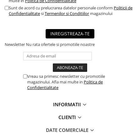
multe in
Politica de Confidentialitate
■ Capace roti
Sunt de acord cu prelucrarea datelor personale conform
Politicii de
Confidentialitate
si
Termenilor si Conditiilor
magazinului
■ Stergatoare auto
■ Suporturi portbagaj
■ Consumabile service
INREGISTREAZA-TE
■ Echipamente de ridicare
Newsletter
Nu rata ofertele si promotiile noastre
■ Produse sezoniere
■ Produse universale
■ Echipamente atelier
Vreau sa primesc newsletter cu promotiile
■ Scule si echipamente
magazinului. Afla mai multe in
Politica de
Confidentialitate
pneumatice
■ Odorizanti auto
INFORMATII
■ Consumabile vopsitorie
CLIENTI
■ Lampi camioane
■ Carlige remorcare
DATE COMERCIALE
■ Accesorii vehicule electrice