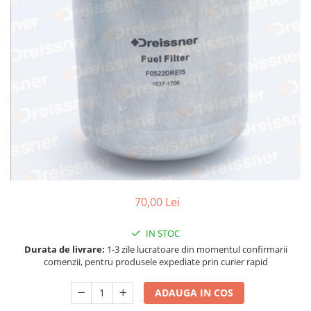
Accesorii spalare si uscare
Intretinere motor
Curatare generala
Restaurare faruri
Spalare si detailing rapid
Decontaminare vopsea
Intretinere vopsea
Dressing exterior
Abrazive
Intretinere moto
Intretinere barci
70,00 Lei
Recipiente si pulverizatoare
IN STOC
Genti si accesorii
Durata de livrare:
1-3 zile lucratoare din momentul confirmarii
► Filtre auto
comenzii, pentru produsele expediate prin curier rapid
■ Accesorii filtre
ADAUGA IN COS
■ Filtre ulei