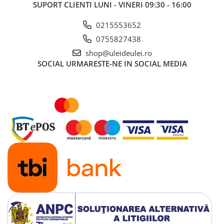
SUPORT CLIENTI
LUNI - VINERI 09:30 - 16:00
■ Mobilier service
0215553652
■ Scule de mana
0755827438
■ Vulcanizare
shop@uleideulei.ro
■ Vopsea spray
SOCIAL
URMARESTE-NE IN SOCIAL MEDIA
■ Sistem AC
■ Bancuri de scule
► Ulei motor autoturisme
■ Ulei motor RAVENOL
■ Ulei motor LIQUI MOLY
■ Ulei motor CASTROL
■ Ulei motor MOBIL
■ Ulei motor MOTUL
■ Ulei motor FUCHS
■ Ulei motor VALVOLINE