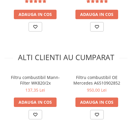
Kit lant distributie
Curea distributie
ADAUGA IN COS
ADAUGA IN COS
Pompa apa
Transmisie
Kit transmisie
Curea transmisie
Busoane/inele etansare
ALTI CLIENTI AU CUMPARAT
Directie/stabilizare
Bielete antiruliu
Bielete directie
Filtru combustibil Mann-
Filtru combustibil OE
Filter WK820/2x
Mercedes A6510902852
Cap de bara
137,35 Lei
950,00 Lei
Caroserie
Amortizor capota
ADAUGA IN COS
ADAUGA IN COS
Amortizor portbagaj/hayon
Suspensie
Amortizor