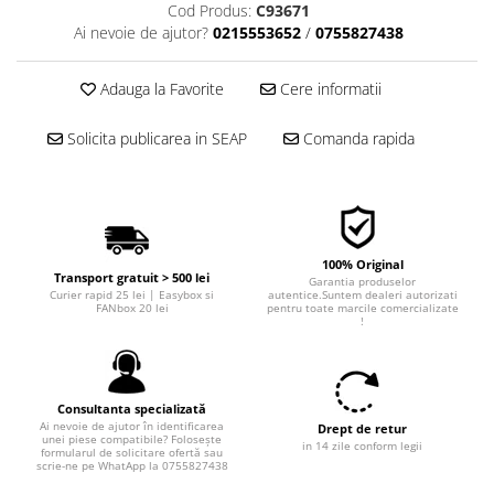
Cod Produs:
C93671
■ Filtre aer
Ai nevoie de ajutor?
0215553652
/
0755827438
■ Filtre combustibil
■ Filtre habitaclu
Adauga la Favorite
Cere informatii
■ Filtre hidraulice
Solicita publicarea in SEAP
Comanda rapida
■ Filtre uscator
■ Filtre aditivi
■ Filtre epurator
■ Filtre agent racire
100% Original
Transport gratuit > 500 lei
Garantia produselor
► Piese auto
Curier rapid 25 lei | Easybox si
autentice.Suntem dealeri autorizati
FANbox 20 lei
pentru toate marcile comercializate
Filtre
!
Filtre aditivi
Filtre agent racire
Consultanta specializată
Accesorii filtre
Ai nevoie de ajutor în identificarea
Drept de retur
Filtre ulei
unei piese compatibile? Folosește
in 14 zile conform legii
formularul de solicitare ofertă sau
scrie-ne pe WhatApp la 0755827438
Filtre aer