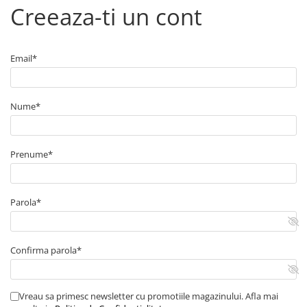
Arcuri
Creeaza-ti un cont
Pivot suspensie
Ambreiaj
Email*
► Accesorii auto
■ Huse scaune auto
■ Tavite auto portbagaj
Nume*
■ Covorase/presuri auto
■ Becuri auto
Prenume*
■ Accesorii auto interior
■ Accesorii auto exterior
Parola*
■ Intretinere auto
■ Electrice auto
Confirma parola*
■ Siguranta auto
■ Electrice
■ Truse si scule de mana
Vreau sa primesc newsletter cu promotiile magazinului. Afla mai