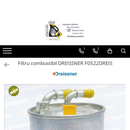
Toate Produsele
► Detailing si cosmetica
Intretinere interior
1
2
Curatare tapiterie auto
Curatare si intretinere piele
Filtru combustibil DREISSNER F0522DREIS
Plastice interioare
Perii si pensule
Intretinere exterior
Curatare geamuri auto
Ceara auto
Sealant
Sampon auto
Polish auto
Jante si anvelope