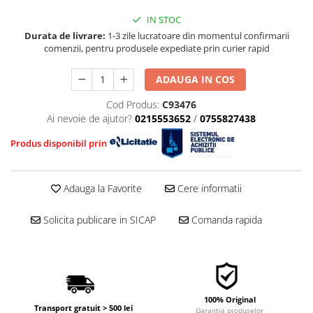
■ Mobilier service
Ulei motor FORD
Directie/stabilizare
IN STOC
■ Scule de mana
Ulei motor MERCEDES
Bielete antiruliu
Durata de livrare:
1-3 zile lucratoare din momentul confirmarii
Ulei motor TOYOTA
■ Vulcanizare
Bielete directie
comenzii, pentru produsele expediate prin curier rapid
Ulei motor GM/OPEL
Cap de bara
■ Vopsea spray
Ulei motor VW/Audi/Seat/Skoda
ADAUGA IN COS
Caroserie
■ Sistem AC
Ulei motor VOLVO
Cod Produs:
C93476
Amortizor capota
■ Bancuri de scule
Ulei motor MITSUBISHI
Ai nevoie de ajutor?
0215553652
/
0755827438
Amortizor portbagaj/hayon
Ulei motor KIA
Suspensie
Produs disponibil prin
Ulei motor SUZUKI
Amortizor
■ Ulei motor PETRONAS
Arcuri
Adauga la Favorite
Cere informatii
Pivot suspensie
Ambreiaj
Solicita publicare in SICAP
Comanda rapida
100% Original
Transport gratuit > 500 lei
Garantia produselor