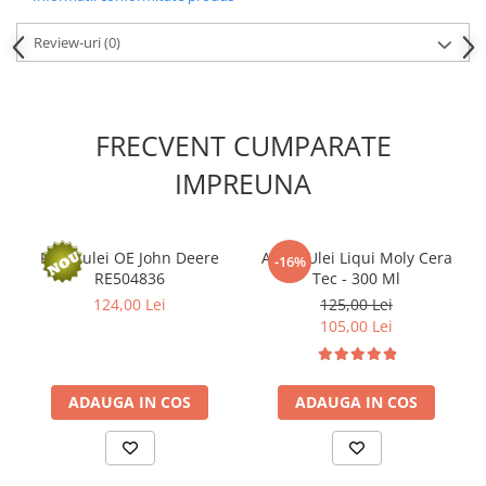
Review-uri
(0)
FRECVENT CUMPARATE
IMPREUNA
Filtru ulei OE John Deere
Aditiv Ulei Liqui Moly Cera
-16%
RE504836
Tec - 300 Ml
124,00 Lei
125,00 Lei
105,00 Lei
ADAUGA IN COS
ADAUGA IN COS