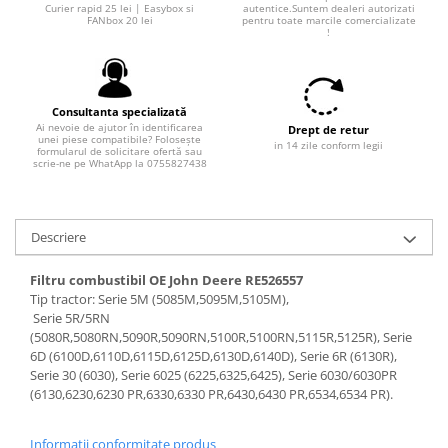
Curier rapid 25 lei | Easybox si
autentice.Suntem dealeri autorizati
FANbox 20 lei
pentru toate marcile comercializate
!
Consultanta specializată
Ai nevoie de ajutor în identificarea
Drept de retur
unei piese compatibile? Folosește
in 14 zile conform legii
formularul de solicitare ofertă sau
scrie-ne pe WhatApp la 0755827438
Descriere
Filtru combustibil OE John Deere RE526557
Tip tractor: Serie 5M (5085M,5095M,5105M),
Serie 5R/5RN
(5080R,5080RN,5090R,5090RN,5100R,5100RN,5115R,5125R), Serie
6D (6100D,6110D,6115D,6125D,6130D,6140D), Serie 6R (6130R),
Serie 30 (6030), Serie 6025 (6225,6325,6425), Serie 6030/6030PR
(6130,6230,6230 PR,6330,6330 PR,6430,6430 PR,6534,6534 PR).
Informatii conformitate produs