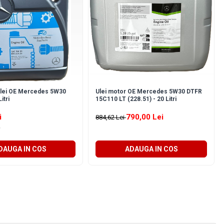
Ulei OE Mercedes 5W30
Ulei motor OE Mercedes 5W30 DTFR
itri
15C110 LT (228.51) - 20 Litri
i
790,00 Lei
884,62 Lei
DAUGA IN COS
ADAUGA IN COS