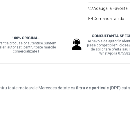
Adauga la Favorite
Comanda rapida
CONSULTANTA SPEC
100% ORIGINAL
Ai nevoie de ajutor în iden
rantia produselor autentice.Suntem
piese compatibile? Foloseș
aleri autorizati pentru toate marcile
de solicitare ofertă sau 
comercializate !
WhatApp la 07558
pentru toate motoarele Mercedes dotate cu
filtru de particule (DPF)
cat s