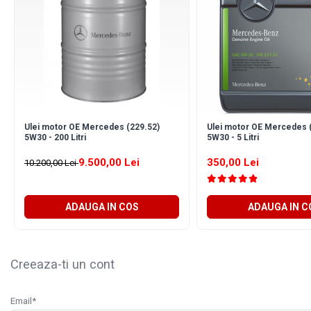
Arcuri
Pivot suspensie
Ambreiaj
► Accesorii auto
■ Huse scaune auto
■ Tavite auto portbagaj
Ulei motor OE Mercedes (229.52)
Ulei motor OE Mercedes 
■ Covorase/presuri auto
5W30 - 200 Litri
5W30 - 5 Litri
■ Becuri auto
9.500,00 Lei
350,00 Lei
10.200,00 Lei
■ Accesorii auto interior
■ Accesorii auto exterior
ADAUGA IN COS
ADAUGA IN C
■ Intretinere auto
■ Electrice auto
■ Siguranta auto
Creeaza-ti un cont
■ Electrice
■ Truse si scule de mana
Email*