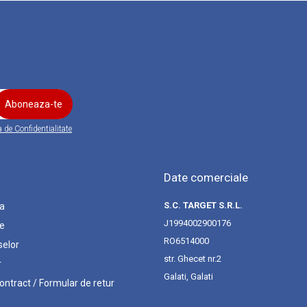
a de Confidentialitate
Date comerciale
S.C. TARGET S.R.L.
ta
J1994002900176
re
RO6514000
selor
str. Ghecet nr.2
r
Galati, Galati
ontract / Formular de retur