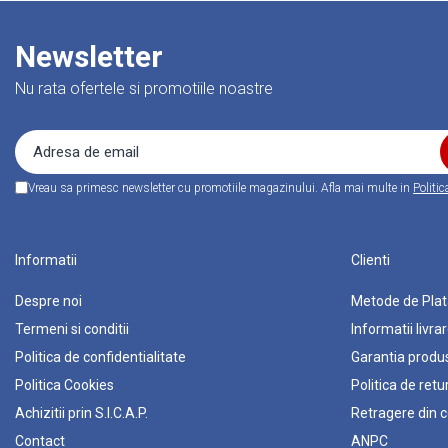
■ Mobilier service
■ Scule de mana
Newsletter
■ Vulcanizare
Nu rata ofertele si promotiile noastre
■ Vopsea spray
■ Sistem AC
■ Bancuri de scule
► Ulei motor autoturisme
Vreau sa primesc newsletter cu promotiile magazinului. Afla mai multe in
Politic
■ Ulei motor RAVENOL
■ Ulei motor LIQUI MOLY
Informatii
Clienti
■ Ulei motor CASTROL
Despre noi
Metode de Pla
■ Ulei motor MOBIL
Termeni si conditii
Informatii livra
■ Ulei motor MOTUL
Politica de confidentialitate
Garantia produ
■ Ulei motor FUCHS
Politica Cookies
Politica de retu
■ Ulei motor VALVOLINE
Achizitii prin S.I.C.A.P.
Retragere din c
■ Ulei motor ROWE
Contact
ANPC