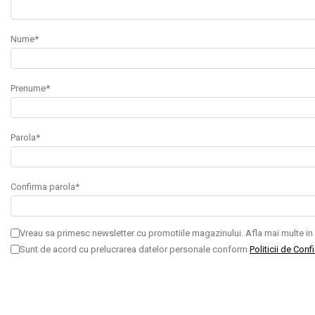
■ Capace roti
■ Stergatoare auto
Nume*
■ Suporturi portbagaj
■ Consumabile service
Prenume*
■ Echipamente de ridicare
■ Produse sezoniere
Parola*
■ Produse universale
■ Echipamente atelier
■ Scule si echipamente pneumatice
Confirma parola*
■ Odorizanti auto
■ Consumabile vopsitorie
Vreau sa primesc newsletter cu promotiile magazinului. Afla mai multe in
Sunt de acord cu prelucrarea datelor personale conform
Politicii de Conf
■ Lampi camioane
■ Carlige remorcare
■ Accesorii vehicule electrice