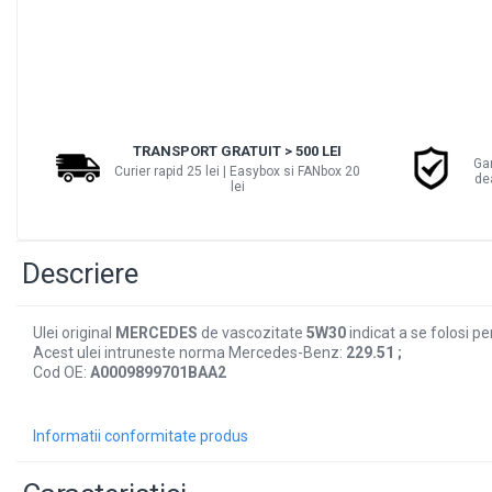
■ Filtre aer
■ Filtre combustibil
■ Filtre habitaclu
■ Filtre hidraulice
TRANSPORT GRATUIT > 500 LEI
■ Filtre uscator
Ga
Curier rapid 25 lei | Easybox si FANbox 20
de
lei
■ Filtre aditivi
■ Filtre epurator
■ Filtre agent racire
Descriere
► Piese auto
Filtre
Ulei original
MERCEDES
de vascozitate
5W30
indicat a se folosi 
Acest ulei intruneste norma Mercedes-Benz:
229.51 ;
Filtre aditivi
Cod OE:
A0009899701BAA2
Filtre agent racire
Accesorii filtre
Informatii conformitate produs
Filtre ulei
Filtre aer