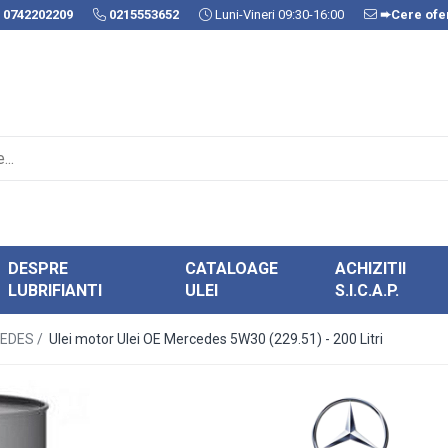
0742202209
0215553652
Luni-Vineri 09:30-16:00
➨Cere ofer
DESPRE
CATALOAGE
ACHIZITII
LUBRIFIANTI
ULEI
S.I.C.A.P.
CEDES /
Ulei motor Ulei OE Mercedes 5W30 (229.51) - 200 Litri