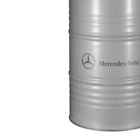
Accesorii spalare si uscare
Intretinere motor
Curatare generala
Restaurare faruri
Spalare si detailing rapid
Decontaminare vopsea
Intretinere vopsea
Dressing exterior
Abrazive
Intretinere moto
Intretinere barci
Recipiente si pulverizatoare
Genti si accesorii
► Filtre auto
■ Accesorii filtre
■ Filtre ulei