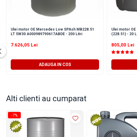
Kit lant distributie
Curea distributie
Pompa apa
Transmisie
Ulei motor OE Mercedes Low SPAsh MB228.51
Ulei motor O
LT 5W30 A000989790617ABDE - 200 Litri
(228.51) - 20 Li
Kit transmisie
7.626,05 Lei
805,00 Lei
Curea transmisie
Busoane/inele etansare
Directie/stabilizare
ADAUGA IN COS
Bielete antiruliu
Bielete directie
Cap de bara
Alti clienti au cumparat
Caroserie
Amortizor capota
Amortizor portbagaj/hayon
-7%
Suspensie
Amortizor