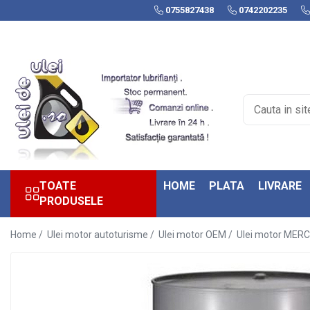
0755827438
0742202235
Toate Produsele
► Detailing si cosmetica
Intretinere interior
Curatare tapiterie auto
Curatare si intretinere piele
Plastice interioare
Perii si pensule
TOATE
HOME
PLATA
LIVRARE
Intretinere exterior
PRODUSELE
Curatare geamuri auto
Ceara auto
Home /
Ulei motor autoturisme /
Ulei motor OEM /
Ulei motor MER
Sealant
Sampon auto
Polish auto
Jante si anvelope