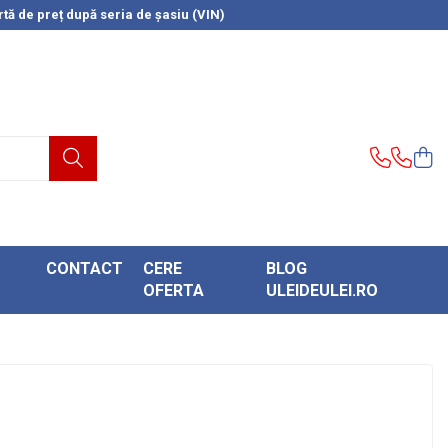
tă de preț după seria de șasiu (VIN)
CONTACT
CERE
BLOG
OFERTA
ULEIDEULEI.RO