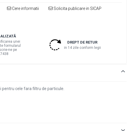
Cere informatii
Solicita publicare in SICAP
IALIZATĂ
tificarea unei
DREPT DE RETUR
te formularul
in 14 zile conform legii
scrie-ne pe
27438
i pentru cele fara filtru de particule.