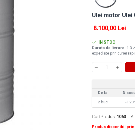
Ulei motor Ulei
8.100,00 Lei
IN STOC
Durata de livrare:
1-3 z
expediate prin curier rap
De la
Disco
2
buc
-1.23
Cod Produs:
1063
Ai
Produs disponibil prin