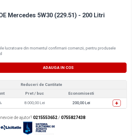
 OE Mercedes 5W30 (229.51) - 200 Litri
ile lucratoare din momentul confirmarii comenzii, pentru produsele
id
ADAUGA IN COS
Reduceri de Cantitate
unt
Pret
/ buc
Economisesti
+
%
8.000,00 Lei
200,00 Lei
 nevoie de ajutor?
0215553652
/
0755827438