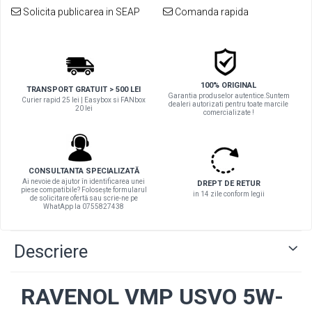
Filtre combustibil
Solicita publicarea in SEAP
Comanda rapida
Filtre habitaclu
Filtre uscator
Filtre hidraulice
Filtre epurator
100% ORIGINAL
TRANSPORT GRATUIT > 500 LEI
Sistem franare
Garantia produselor autentice.Suntem
Curier rapid 25 lei | Easybox si FANbox
dealeri autorizati pentru toate marcile
20 lei
comercializate !
Placute frana
Discuri frana
Saboti frana
Senzori uzura placute
CONSULTANTA SPECIALIZATĂ
Ai nevoie de ajutor în identificarea unei
DREPT DE RETUR
Tamburi frana
piese compatibile? Folosește formularul
in 14 zile conform legii
de solicitare ofertă sau scrie-ne pe
Cablu frana de mana
WhatApp la 0755827438
Suport etrier
Electrice
Descriere
Bujii incandescente
Distributie
RAVENOL VMP USVO 5W-
Kit distributie