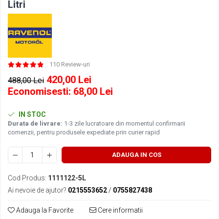
Litri
■ Filtre aer
■ Filtre combustibil
■ Filtre habitaclu
■ Filtre hidraulice
110 Review-uri
■ Filtre uscator
420,00 Lei
488,00 Lei
■ Filtre aditivi
Economisesti:
68,00
Lei
■ Filtre epurator
IN STOC
■ Filtre agent racire
Durata de livrare:
1-3 zile lucratoare din momentul confirmarii
► Piese auto
comenzii, pentru produsele expediate prin curier rapid
Filtre
ADAUGA IN COS
Filtre aditivi
Filtre agent racire
Cod Produs:
1111122-5L
Accesorii filtre
Ai nevoie de ajutor?
0215553652
/
0755827438
Filtre ulei
Filtre aer
Adauga la Favorite
Cere informatii