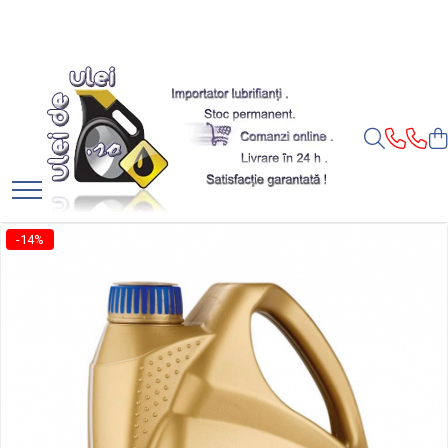
Toate Produsele
► Detailing si cosmetica
Intretinere interior
Curatare tapiterie auto
Curatare si intretinere piele
Plastice interioare
-14%
Perii si pensule
Intretinere exterior
Curatare geamuri auto
Ceara auto
Sealant
Sampon auto
Polish auto
Jante si anvelope