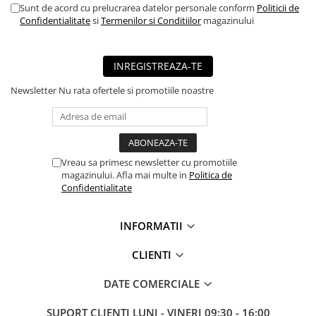
Sunt de acord cu prelucrarea datelor personale conform
Politicii de
■ Mobilier service
Confidentialitate
si
Termenilor si Conditiilor
magazinului
■ Scule de mana
■ Vulcanizare
INREGISTREAZA-TE
■ Vopsea spray
Newsletter
Nu rata ofertele si promotiile noastre
■ Sistem AC
■ Bancuri de scule
► Ulei motor autoturisme
Vreau sa primesc newsletter cu promotiile
■ Ulei motor RAVENOL
magazinului. Afla mai multe in
Politica de
Confidentialitate
■ Ulei motor LIQUI MOLY
■ Ulei motor CASTROL
INFORMATII
■ Ulei motor MOBIL
CLIENTI
■ Ulei motor MOTUL
■ Ulei motor FUCHS
DATE COMERCIALE
■ Ulei motor VALVOLINE
SUPORT CLIENTI
LUNI - VINERI 09:30 - 16:00