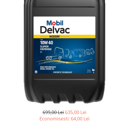
Accesorii spalare si uscare
Intretinere motor
Curatare generala
Restaurare faruri
Spalare si detailing rapid
Decontaminare vopsea
Intretinere vopsea
Dressing exterior
Abrazive
Intretinere moto
Intretinere barci
Recipiente si pulverizatoare
Genti si accesorii
► Filtre auto
699,00 Lei
635,00 Lei
■ Accesorii filtre
Economisesti:
64,00
Lei
■ Filtre ulei