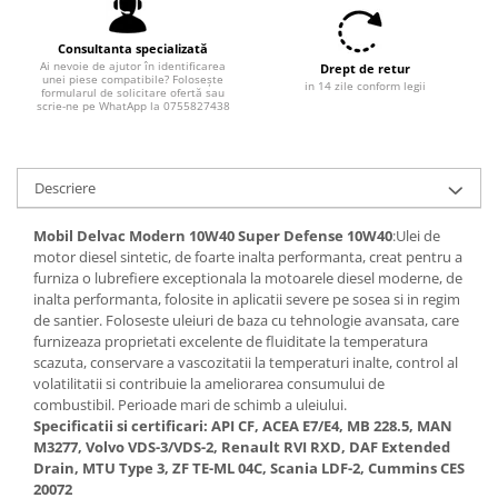
Filtre combustibil
Filtre habitaclu
Consultanta specializată
Filtre uscator
Ai nevoie de ajutor în identificarea
Drept de retur
unei piese compatibile? Folosește
in 14 zile conform legii
Filtre hidraulice
formularul de solicitare ofertă sau
scrie-ne pe WhatApp la 0755827438
Filtre epurator
Sistem franare
Placute frana
Descriere
Discuri frana
Mobil Delvac Modern 10W40 Super Defense 10W40
:Ulei de
Saboti frana
motor diesel sintetic, de foarte inalta performanta, creat pentru a
Senzori uzura placute
furniza o lubrefiere exceptionala la motoarele diesel moderne, de
Tamburi frana
inalta performanta, folosite in aplicatii severe pe sosea si in regim
de santier. Foloseste uleiuri de baza cu tehnologie avansata, care
Cablu frana de mana
furnizeaza proprietati excelente de fluiditate la temperatura
Suport etrier
scazuta, conservare a vascozitatii la temperaturi inalte, control al
volatilitatii si contribuie la ameliorarea consumului de
Electrice
combustibil. Perioade mari de schimb a uleiului.
Bujii incandescente
Specificatii si certificari: API CF, ACEA E7/E4, MB 228.5, MAN
M3277, Volvo VDS-3/VDS-2, Renault RVI RXD, DAF Extended
Distributie
Drain, MTU Type 3, ZF TE-ML 04C, Scania LDF-2, Cummins CES
Kit distributie
20072