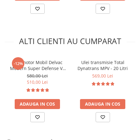
Arcuri
Pivot suspensie
Ambreiaj
► Accesorii auto
■ Huse scaune auto
ALTI CLIENTI AU CUMPARAT
■ Tavite auto portbagaj
■ Covorase/presuri auto
Ulei motor Mobil Delvac
Ulei transmisie Total
-12%
■ Becuri auto
Modern Super Defense V4
Dynatrans MPV - 20 Litri
15W40 (Delvac MX) - 20 Litri
580,00 Lei
569,00 Lei
■ Accesorii auto interior
510,00 Lei
■ Accesorii auto exterior
■ Intretinere auto
ADAUGA IN COS
ADAUGA IN COS
■ Electrice auto
■ Siguranta auto
■ Electrice
■ Truse si scule de mana