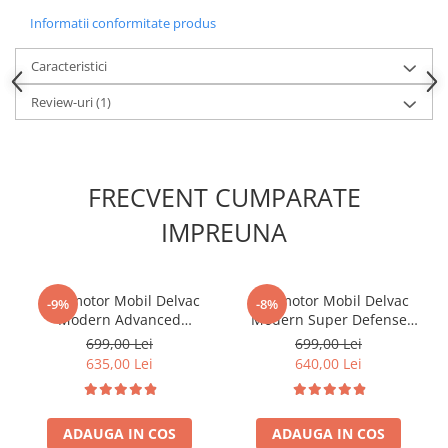
Kit lant distributie
Informatii conformitate produs
Curea distributie
Pompa apa
Caracteristici
Transmisie
Review-uri
(1)
Kit transmisie
Curea transmisie
Busoane/inele etansare
FRECVENT CUMPARATE
Directie/stabilizare
IMPREUNA
Bielete antiruliu
Bielete directie
Cap de bara
Ulei motor Mobil Delvac
Ulei motor Mobil Delvac
-9%
-8%
Caroserie
Modern Advanced
Modern Super Defense
Protection 10W40 (XHP ESP)
10W40 (MX EXTRA) - 20 Litri
699,00 Lei
699,00 Lei
Amortizor capota
- 20 Litri
635,00 Lei
640,00 Lei
Amortizor portbagaj/hayon
Suspensie
Amortizor
ADAUGA IN COS
ADAUGA IN COS