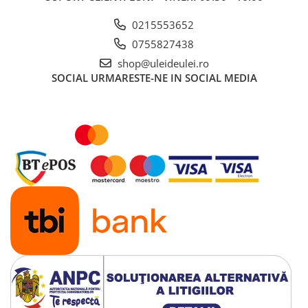
■ Ulei motor ROWE
0215553652
■ Ulei motor REPSOL
0755827438
■ Ulei motor SHELL
shop@uleideulei.ro
■ Ulei motor TOTAL
SOCIAL
URMARESTE-NE IN SOCIAL MEDIA
■ Ulei motor ARAL
■ Ulei motor ELF
■ Ulei motor METABOND
■ Ulei motor MANNOL
■ Ulei motor KROON
■ Ulei motor KROSS
■ Ulei motor SELENIA
■ Ulei motor CYCLON
■ Ulei motor OEM
Ulei motor DACIA
Ulei motor RENAULT