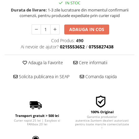
IN STOC
■ Filtre aer
Durata de livrare:
1-3 zile lucratoare din momentul confirmarii
■ Filtre combustibil
comenzii, pentru produsele expediate prin curier rapid
■ Filtre habitaclu
ADAUGA IN COS
■ Filtre hidraulice
Cod Produs:
490
■ Filtre uscator
Ai nevoie de ajutor?
0215553652
/
0755827438
■ Filtre aditivi
Adauga la Favorite
Cere informatii
■ Filtre epurator
■ Filtre agent racire
Solicita publicarea in SEAP
Comanda rapida
► Piese auto
Filtre
Filtre aditivi
Filtre agent racire
100% Original
Accesorii filtre
Transport gratuit > 500 lei
Garantia produselor
Curier rapid 25 lei | Easybox si
autentice.Suntem dealeri autorizati
Filtre ulei
FANbox 20 lei
pentru toate marcile comercializate
!
Filtre aer