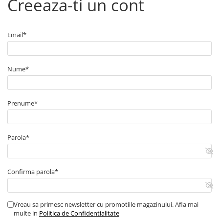
Creeaza-ti un cont
■ Capace roti
■ Stergatoare auto
Email*
■ Suporturi portbagaj
■ Consumabile service
■ Echipamente de ridicare
Nume*
■ Produse sezoniere
■ Produse universale
Prenume*
■ Echipamente atelier
■ Scule si echipamente
Parola*
pneumatice
■ Odorizanti auto
■ Consumabile vopsitorie
Confirma parola*
■ Lampi camioane
■ Carlige remorcare
Vreau sa primesc newsletter cu promotiile magazinului. Afla mai
multe in
Politica de Confidentialitate
■ Accesorii vehicule electrice