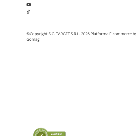
Amortizor portbagaj/hayon
Suspensie
Amortizor
Arcuri
©Copyright S.C. TARGET S.R.L. 2026
Platforma E-commerce b
Gomag
Pivot suspensie
Ambreiaj
► Accesorii auto
■ Huse scaune auto
■ Tavite auto portbagaj
■ Covorase/presuri auto
■ Becuri auto
■ Accesorii auto interior
■ Accesorii auto exterior