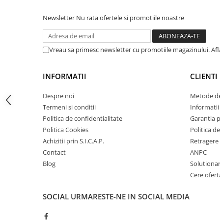
Electrice
printre cele mai bune la momentul
Bujii incandescente
achiziției. Singură întrebare pt. mine
Newsletter
Nu rata ofertele si promotiile noastre
es...
Distributie
Kit distributie
Vreau sa primesc newsletter cu promotiile magazinului. Af
Kit lant distributie
Curea distributie
INFORMATII
CLIENTI
Pompa apa
Transmisie
Despre noi
Metode de
Termeni si conditii
Informatii 
Kit transmisie
Politica de confidentialitate
Garantia 
Curea transmisie
Politica Cookies
Politica de
Busoane/inele etansare
Achizitii prin S.I.C.A.P.
Retragere 
Directie/stabilizare
Contact
ANPC
Blog
Solutionare
Bielete antiruliu
Cere ofert
Bielete directie
Cap de bara
SOCIAL
URMARESTE-NE IN SOCIAL MEDIA
Caroserie
Amortizor capota