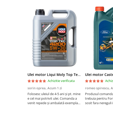
Filtre agent racire
Accesorii filtre
Filtre ulei
Filtre aer
Filtre combustibil
Filtre habitaclu
Filtre uscator
Filtre hidraulice
Filtre epurator
Sistem franare
Placute frana
Discuri frana
Ulei motor Liqui Moly Top Tec 4200 5W30 - 5 Litri
Saboti frana
Achizitie verificata
Achiz
Senzori uzura placute
sorin oprea,
Acum 1 zi
romeo spirescu,
A
Tamburi frana
Folosesc uleiul de 4-5 ani și pt. mine
Produsul comandat
e cel mai potrivit ulei. Comanda a
trebuia pentru For
Cablu frana de mana
venit repede și ambalată exemplar
sosit fara nereguli 
Suport etrier
ceea ce ar trebui să fie o
comenzii. Foarte m
normalitate nu ceva wau. Prețul