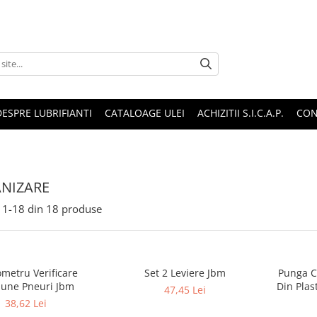
DESPRE LUBRIFIANTI
CATALOAGE ULEI
ACHIZITII S.I.C.A.P.
CON
NIZARE
1-
18
din
18
produse
etru Verificare
Set 2 Leviere Jbm
Punga C
iune Pneuri Jbm
Din Plas
47,45 Lei
38,62 Lei