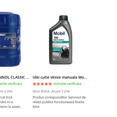
Ulei motor MANNOL CLASSIC 10W40 - 20 Litri
Ulei cutie viteze manuala Mobil Multi-Vehicle Manual Transmission Fluid 75W - 1 Litru
zitie verificata
Achizitie verificata
Ac
m 2 zile
Nica Elena,
Acum 3 zile
narcis kovacs,
rcat însă
Produs corespunzător Serviciul de
Foarte bun prod
rării m-a
relații publice funcționează foarte
Ford Focus 2021.
revin la acest
bine
in Germania. A aj
anță. Mulțumesc
curier. Din ce am
l de oameni în mai
ieftin site cu ule