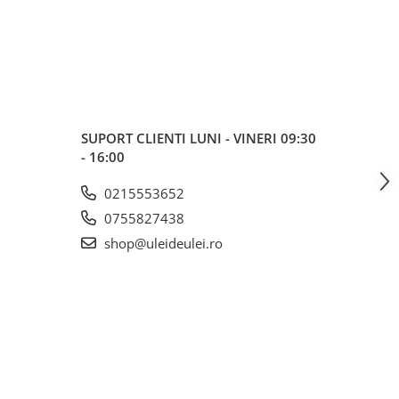
 fost azi mult mai
reduceri).
ofesionalismului !
SUPORT CLIENTI
LUNI - VINERI 09:30
- 16:00
0215553652
0755827438
shop@uleideulei.ro