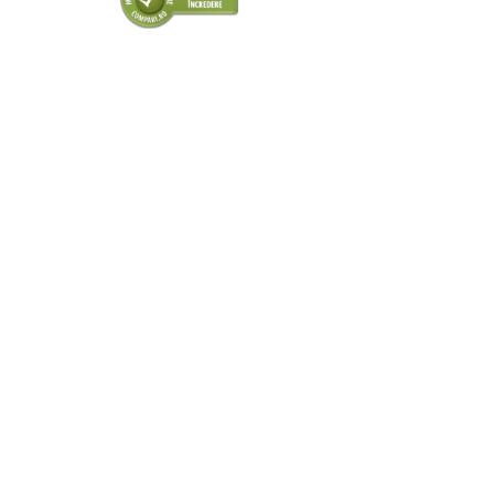
■ Intretinere auto
■ Electrice auto
■ Siguranta auto
■ Electrice
■ Truse si scule de mana
■ Capace roti
■ Stergatoare auto
■ Suporturi portbagaj
■ Consumabile service
■ Echipamente de ridicare
■ Produse sezoniere
■ Produse universale
■ Echipamente atelier
■ Scule si echipamente
pneumatice