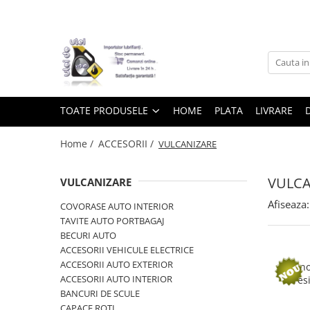
Toate Produsele
► Detailing si cosmetica
TOATE PRODUSELE
HOME
PLATA
LIVRARE
Intretinere interior
Home /
ACCESORII /
VULCANIZARE
Curatare tapiterie auto
Curatare si intretinere piele
VULCA
VULCANIZARE
Plastice interioare
Afiseaza:
COVORASE AUTO INTERIOR
Perii si pensule
TAVITE AUTO PORTBAGAJ
Intretinere exterior
BECURI AUTO
Curatare geamuri auto
ACCESORII VEHICULE ELECTRICE
Ceara auto
ACCESORII AUTO EXTERIOR
Manom
ACCESORII AUTO INTERIOR
Pres
Sealant
BANCURI DE SCULE
Sampon auto
CAPACE ROTI