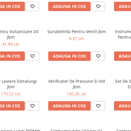
A IN COS
ADAUGA IN COS
ADAU
ntru Vulcanizare 24`
Surubelnita Pentru Ventil Jbm
Instrum
Jbm
Pentru
8,37 Lei
41,94 Lei
A IN COS
ADAUGA IN COS
ADAU
2 Leviere Extralungi
Verificator De Presiune Si Vid
Set De 
Jbm
Jbm
D
170,52 Lei
145,26 Lei
A IN COS
ADAUGA IN COS
ADAU
 Leviere Lungi 900Mm
Contragreutate Universala
Contrag