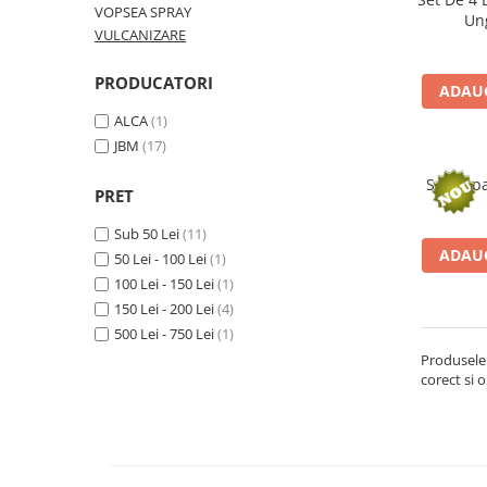
VOPSEA SPRAY
Ung
VULCANIZARE
■ Accesorii filtre
PRODUCATORI
ADAUG
■ Filtre ulei
ALCA
(1)
■ Filtre aer
JBM
(17)
■ Filtre combustibil
Set Rep
PRET
■ Filtre habitaclu
■ Filtre hidraulice
Sub 50 Lei
(11)
ADAUG
50 Lei - 100 Lei
(1)
■ Filtre uscator
100 Lei - 150 Lei
(1)
■ Filtre aditivi
150 Lei - 200 Lei
(4)
■ Filtre epurator
500 Lei - 750 Lei
(1)
Produsele 
■ Filtre agent racire
corect si o
► Piese auto
Filtre
Filtre aditivi