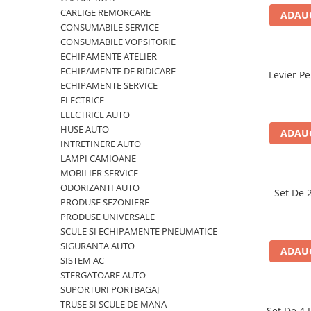
Polish auto
CARLIGE REMORCARE
ADAUG
Jante si anvelope
CONSUMABILE SERVICE
CONSUMABILE VOPSITORIE
Accesorii spalare si uscare
ECHIPAMENTE ATELIER
Intretinere motor
ECHIPAMENTE DE RIDICARE
Levier Pe
Curatare generala
ECHIPAMENTE SERVICE
Restaurare faruri
ELECTRICE
ELECTRICE AUTO
Spalare si detailing rapid
HUSE AUTO
ADAUG
Decontaminare vopsea
INTRETINERE AUTO
Intretinere vopsea
LAMPI CAMIOANE
Dressing exterior
MOBILIER SERVICE
ODORIZANTI AUTO
Abrazive
Set De 
PRODUSE SEZONIERE
Intretinere moto
PRODUSE UNIVERSALE
Intretinere barci
SCULE SI ECHIPAMENTE PNEUMATICE
SIGURANTA AUTO
Recipiente si pulverizatoare
ADAUG
SISTEM AC
Genti si accesorii
STERGATOARE AUTO
SUPORTURI PORTBAGAJ
► Filtre auto
TRUSE SI SCULE DE MANA
Set De 4