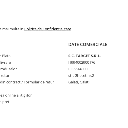
multe locuri am fi
sus pe ierarhia pr
la mai multe in
Politica de Confidentialitate
DATE COMERCIALE
 Plata
S.C. TARGET S.R.L.
livrare
J1994002900176
produselor
RO6514000
 retur
str. Ghecet nr.2
din contract / Formular de retur
Galati, Galati
a online a litigiilor
a pret