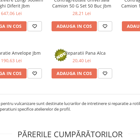
hi Diferit Jbm
Camion 50 G Set 50 Buc Jbm
Camion 1
647,06 Lei
28,21 Lei
A IN COS
ADAUGA IN COS
ADAU
aratie Anvelope Jbm
Kit Reparatii Pana Alca
190,63 Lei
20,40 Lei
A IN COS
ADAUGA IN COS
pentru vulcanizare sunt destinate lucrarilor de intretinere si reparatie a rotil
peratiuni specifice atelierelor de profil.
PĂRERILE CUMPĂRĂTORILOR