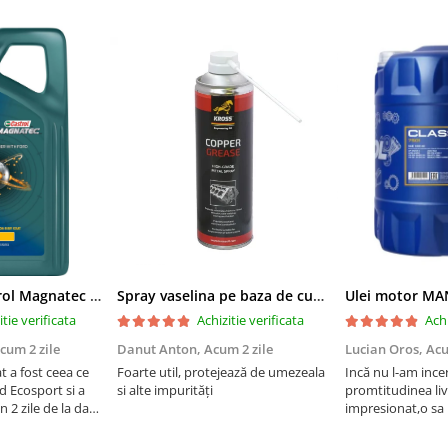
Ulei motor Castrol Magnatec Professional Ford E 5W20 - 5 Litri
Spray vaselina pe baza de cupru Kross - 500 ml
itie verificata
Achizitie verificata
Achi
cum 2 zile
Danut Anton,
Acum 2 zile
Lucian Oros,
Acu
 a fost ceea ce
Foarte util, protejează de umezeala
Incă nu l-am ince
d Ecosport si a
si alte impurități
promtitudinea liv
in 2 zile de la data
impresionat,o sa 
ultumit.
magazin cu sigur
echipei , cu astfe