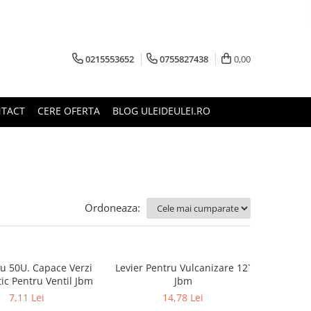
0215553652
0755827438
0,00
TACT
CERE OFERTA
BLOG ULEIDEULEI.RO
Ordoneaza:
u 50U. Capace Verzi
Levier Pentru Vulcanizare 12`
tic Pentru Ventil Jbm
Jbm
7,11 Lei
14,78 Lei