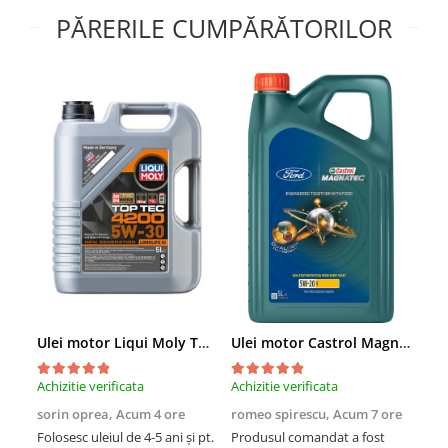
PĂRERILE CUMPĂRĂTORILOR
Ulei motor Liqui Moly Top Tec 4200 5W30 - 5 Litri
Ulei motor Castrol Magnatec Professional Ford E 5W20 - 5 Litri
Achizitie verificata
Achizitie verificata
Achi
sorin oprea,
Acum 4 ore
romeo spirescu,
Acum 7 ore
Dan
Folosesc uleiul de 4-5 ani și pt.
Produsul comandat a fost
Foar