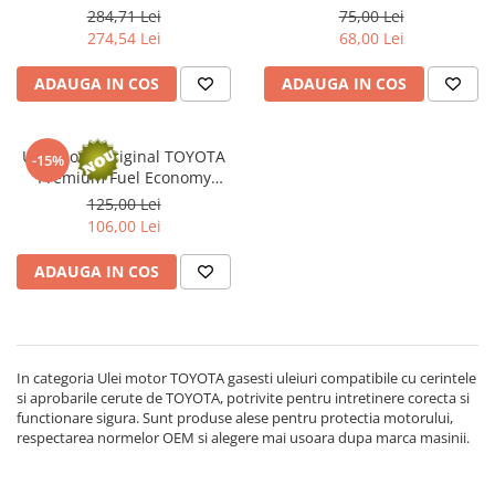
284,71 Lei
75,00 Lei
274,54 Lei
68,00 Lei
ADAUGA IN COS
ADAUGA IN COS
Ulei motor original TOYOTA
-15%
Premium Fuel Economy
3WZ/4WZ 0W30 0888083639 -
125,00 Lei
1 Litru
106,00 Lei
ADAUGA IN COS
In categoria Ulei motor TOYOTA gasesti uleiuri compatibile cu cerintele
si aprobarile cerute de TOYOTA, potrivite pentru intretinere corecta si
functionare sigura. Sunt produse alese pentru protectia motorului,
respectarea normelor OEM si alegere mai usoara dupa marca masinii.