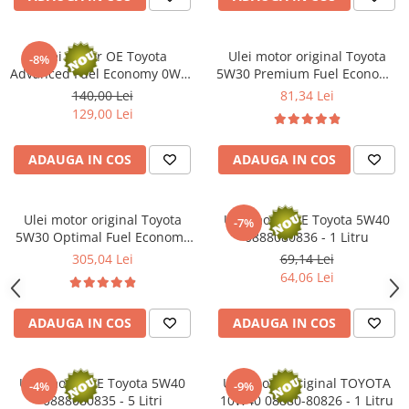
Ulei motor OE Toyota
Ulei motor original Toyota
-8%
Advanced Fuel Economy 0W16
5W30 Premium Fuel Economy
- 1 Litru
1WW/2WW 5W30 0888083477
140,00 Lei
81,34 Lei
- 1 Litru
129,00 Lei
ADAUGA IN COS
ADAUGA IN COS
Ulei motor original Toyota
Ulei motor OE Toyota 5W40
-7%
5W30 Optimal Fuel Economy
0888080836 - 1 Litru
(1WW/2WW) 5W30 08880-
305,04 Lei
69,14 Lei
85514 - 5 Litri
64,06 Lei
ADAUGA IN COS
ADAUGA IN COS
Ulei motor OE Toyota 5W40
Ulei motor original TOYOTA
-4%
-9%
0888080835 - 5 Litri
10W40 08880-80826 - 1 Litru