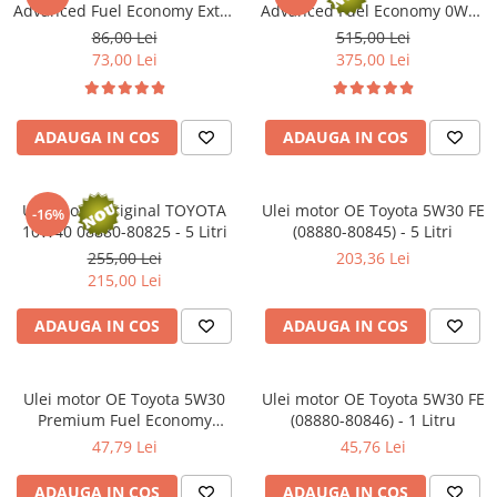
■ Mobilier service
Advanced Fuel Economy Extra
Ulei motor FORD
Advanced Fuel Economy 0W16
Directie/stabilizare
(08880-83885) - 1 Litru
- 5 Litri
■ Scule de mana
86,00 Lei
515,00 Lei
Ulei motor MERCEDES
Bielete antiruliu
73,00 Lei
375,00 Lei
Ulei motor TOYOTA
■ Vulcanizare
Bielete directie
Ulei motor GM/OPEL
Cap de bara
■ Vopsea spray
Ulei motor VW/Audi/Seat/Skoda
Caroserie
ADAUGA IN COS
ADAUGA IN COS
■ Sistem AC
Ulei motor VOLVO
Amortizor capota
■ Bancuri de scule
Ulei motor MITSUBISHI
Amortizor portbagaj/hayon
Ulei motor original TOYOTA
Ulei motor OE Toyota 5W30 FE
Ulei motor KIA
-16%
Suspensie
10W40 08880-80825 - 5 Litri
(08880-80845) - 5 Litri
Ulei motor SUZUKI
255,00 Lei
203,36 Lei
Amortizor
■ Ulei motor PETRONAS
215,00 Lei
Arcuri
Pivot suspensie
ADAUGA IN COS
ADAUGA IN COS
Ambreiaj
Ulei motor OE Toyota 5W30
Ulei motor OE Toyota 5W30 FE
Premium Fuel Economy
(08880-80846) - 1 Litru
(08880-83388) - 1 Litru
47,79 Lei
45,76 Lei
ADAUGA IN COS
ADAUGA IN COS