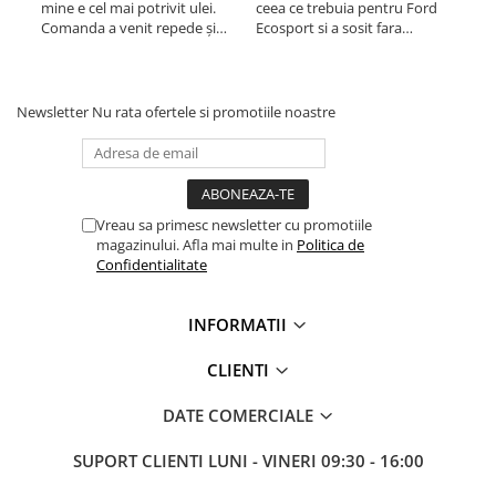
mine e cel mai potrivit ulei.
ceea ce trebuia pentru Ford
ume
Comanda a venit repede și
Ecosport si a sosit fara
ambalată exemplar ceea ce ar
nereguli in 2 zile de la data
trebui să fie o normalitate nu
comenzii. Foarte multumit.
ceva wau. Prețul printre cele
mai bune la momentul
Newsletter
Nu rata ofertele si promotiile noastre
achiziției. Singură întrebare pt.
mine es...
Vreau sa primesc newsletter cu promotiile
magazinului. Afla mai multe in
Politica de
Confidentialitate
INFORMATII
CLIENTI
DATE COMERCIALE
SUPORT CLIENTI
LUNI - VINERI 09:30 - 16:00