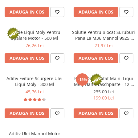
Arcuri
Pivot suspensie
ADAUGA IN COS
ADAUGA IN COS
Ambreiaj
► Accesorii auto
Solutie Liqui Moly Pentru
Solutie Pentru Blocat Suruburi
■ Huse scaune auto
Spalare Motor - 500 Ml
Pana La M36 Mannol 9925 -
50Gr
76,26 Lei
21,97 Lei
■ Tavite auto portbagaj
■ Covorase/presuri auto
ADAUGA IN COS
ADAUGA IN COS
■ Becuri auto
■ Accesorii auto interior
Aditiv Evitare Scurgere Ulei
Pasta De Curatat Maini Liqui
-15%
Liqui Moly - 300 Ml
Moly Handwaschpaste - 12.5
■ Accesorii auto exterior
Litri
45,76 Lei
235,00 Lei
■ Intretinere auto
199,00 Lei
■ Electrice auto
ADAUGA IN COS
ADAUGA IN COS
■ Siguranta auto
■ Electrice
■ Truse si scule de mana
Aditiv Ulei Mannol Motor