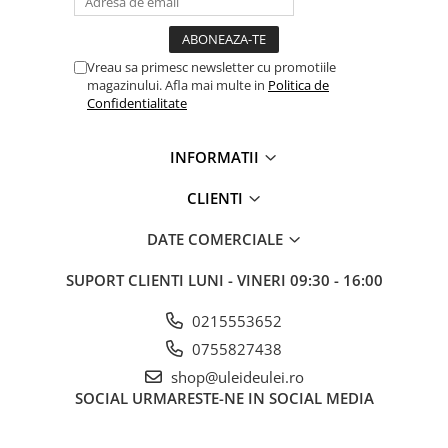
■ Ulei motor ROWE
■ Ulei motor REPSOL
Vreau sa primesc newsletter cu promotiile
■ Ulei motor SHELL
magazinului. Afla mai multe in
Politica de
■ Ulei motor TOTAL
Confidentialitate
■ Ulei motor ARAL
INFORMATII
■ Ulei motor ELF
■ Ulei motor METABOND
CLIENTI
■ Ulei motor MANNOL
DATE COMERCIALE
■ Ulei motor KROON
SUPORT CLIENTI
LUNI - VINERI 09:30 - 16:00
■ Ulei motor KROSS
■ Ulei motor SELENIA
0215553652
■ Ulei motor CYCLON
0755827438
shop@uleideulei.ro
■ Ulei motor OEM
SOCIAL
URMARESTE-NE IN SOCIAL MEDIA
Ulei motor DACIA
Ulei motor RENAULT