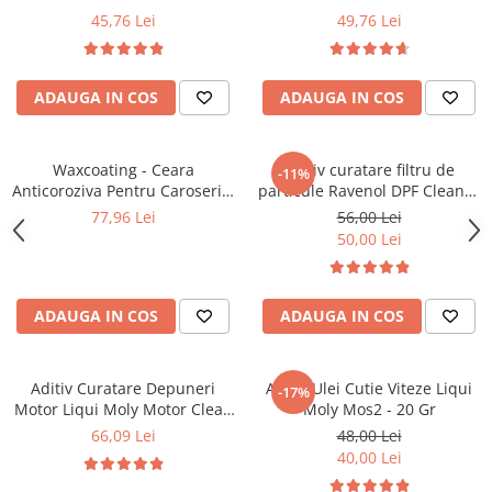
Kit lant distributie
500 Ml
45,76 Lei
49,76 Lei
Curea distributie
Pompa apa
ADAUGA IN COS
ADAUGA IN COS
Transmisie
Kit transmisie
Curea transmisie
Waxcoating - Ceara
Aditiv curatare filtru de
-11%
Anticoroziva Pentru Caroserie.
particule Ravenol DPF Cleaner
Busoane/inele etansare
Negru 1000 Ml
- 300 ml
77,96 Lei
56,00 Lei
Directie/stabilizare
50,00 Lei
Bielete antiruliu
Bielete directie
ADAUGA IN COS
ADAUGA IN COS
Cap de bara
Caroserie
Amortizor capota
Aditiv Curatare Depuneri
Aditiv Ulei Cutie Viteze Liqui
-17%
Amortizor portbagaj/hayon
Motor Liqui Moly Motor Clean
Moly Mos2 - 20 Gr
- 500 Ml
66,09 Lei
48,00 Lei
Suspensie
40,00 Lei
Amortizor