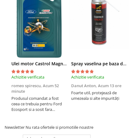
■ Mobilier service
■ Scule de mana
■ Vulcanizare
■ Vopsea spray
■ Sistem AC
■ Bancuri de scule
► Ulei motor autoturisme
Ulei motor Castrol Magnatec Professional Ford E 5W20 - 5 Litri
Spray vaselina pe baza de cupru Kross - 500 ml
■ Ulei motor RAVENOL
Achizitie verificata
Achizitie verificata
Achi
■ Ulei motor LIQUI MOLY
romeo spirescu,
Acum 52
Danut Anton,
Acum 13 ore
Luc
minute
■ Ulei motor CASTROL
Foarte util, protejează de
Inc
Produsul comandat a fost
umezeala si alte impurități
pro
■ Ulei motor MOBIL
ceea ce trebuia pentru Ford
imp
Ecosport si a sosit fara
mag
■ Ulei motor MOTUL
nereguli in 2 zile de la data
Mul
comenzii. Foarte multumit.
de 
■ Ulei motor FUCHS
am f
Newsletter
Nu rata ofertele si promotiile noastre
■ Ulei motor VALVOLINE
iera