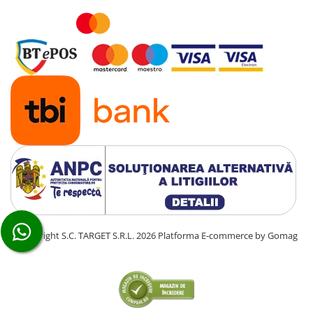
Ulei motor BMW
Ulei motor NISSAN
Ulei motor MAZDA
Ulei motor HYUNDAI
Ulei motor HONDA
Ulei motor FORD
Ulei motor MERCEDES
Ulei motor TOYOTA
Ulei motor GM/OPEL
Ulei motor VW/Audi/Seat/Skoda
Ulei motor VOLVO
Ulei motor MITSUBISHI
Ulei motor KIA
©Copyright S.C. TARGET S.R.L. 2026
Platforma E-commerce by Gomag
Ulei motor SUZUKI
■ Ulei motor PETRONAS
► Ulei motociclete
■ Ulei moto LIQUI MOLY