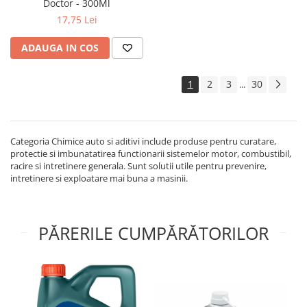
Doctor - 300Ml
■ Capace roti
17,75 Lei
■ Stergatoare auto
ADAUGA IN COS
■ Suporturi portbagaj
■ Consumabile service
1
2
3
30
...
■ Echipamente de ridicare
■ Produse sezoniere
■ Produse universale
Categoria Chimice auto si aditivi include produse pentru curatare,
protectie si imbunatatirea functionarii sistemelor motor, combustibil,
■ Echipamente atelier
racire si intretinere generala. Sunt solutii utile pentru prevenire,
intretinere si exploatare mai buna a masinii.
■ Scule si echipamente
pneumatice
■ Odorizanti auto
PĂRERILE CUMPĂRĂTORILOR
■ Consumabile vopsitorie
■ Lampi camioane
■ Carlige remorcare
■ Accesorii vehicule electrice