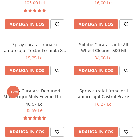
105,00 Lei
16,00 Lei
■ Filtre aer
■ Filtre combustibil
ADAUGA IN COS
ADAUGA IN COS
■ Filtre habitaclu
■ Filtre hidraulice
■ Filtre uscator
Spray curatat frana si
Solutie Curatat Jante All
ambreiajul Textar Formula XT
Wheel Cleaner 500 Ml
■ Filtre aditivi
Brake Cleaner - 500 ML
15,25 Lei
34,96 Lei
■ Filtre epurator
ADAUGA IN COS
ADAUGA IN COS
■ Filtre agent racire
► Piese auto
Filtre
Aditiv Curatare Depuneri
Spray curatat franele si
-12%
Motor Liqui Moly Engine Flush
ambreiajul Castrol Brake
Filtre aditivi
- 300 Ml
Cleaner - 500ML
40,67 Lei
16,27 Lei
Filtre agent racire
35,59 Lei
Accesorii filtre
Filtre ulei
Filtre aer
ADAUGA IN COS
ADAUGA IN COS