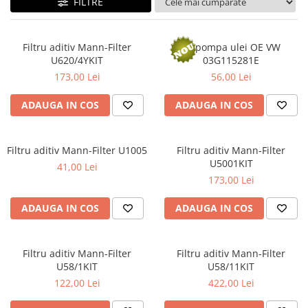
FILTRE
Accesorii spalare si uscare
Intretinere motor
Curatare generala
Filtru aditiv Mann-Filter
Ax pompa ulei OE VW
U620/4YKIT
03G115281E
Restaurare faruri
173,00 Lei
56,00 Lei
Spalare si detailing rapid
Decontaminare vopsea
ADAUGA IN COS
ADAUGA IN COS
Intretinere vopsea
Dressing exterior
Filtru aditiv Mann-Filter U1005
Filtru aditiv Mann-Filter
Abrazive
U5001KIT
41,00 Lei
Intretinere moto
173,00 Lei
Intretinere barci
ADAUGA IN COS
ADAUGA IN COS
Recipiente si pulverizatoare
Genti si accesorii
Filtru aditiv Mann-Filter
Filtru aditiv Mann-Filter
► Filtre auto
U58/1KIT
U58/11KIT
■ Accesorii filtre
122,00 Lei
422,00 Lei
■ Filtre ulei