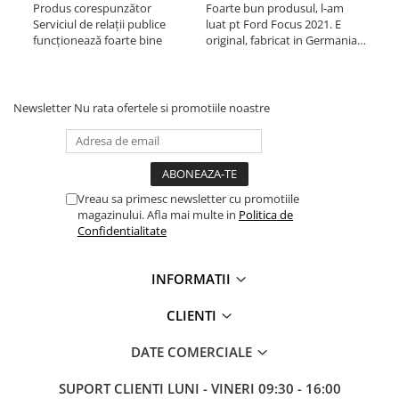
Acu
Produs corespunzător
Foarte bun produsul, l-am
■ Capace roti
Serviciul de relații publice
luat pt Ford Focus 2021. E
Fol
■ Stergatoare auto
funcționează foarte bine
original, fabricat in Germania.
mot
A ajuns in 2 zile prin curier. Din
pro
■ Suporturi portbagaj
ce am verificat, e cel mai ieftin
rec
site cu uleiuri + filtre (multe
■ Consumabile service
reduceri).
Newsletter
Nu rata ofertele si promotiile noastre
■ Echipamente de ridicare
■ Produse sezoniere
■ Produse universale
Vreau sa primesc newsletter cu promotiile
■ Echipamente atelier
magazinului. Afla mai multe in
Politica de
Confidentialitate
■ Scule si echipamente
pneumatice
INFORMATII
■ Odorizanti auto
■ Consumabile vopsitorie
CLIENTI
■ Lampi camioane
DATE COMERCIALE
■ Carlige remorcare
SUPORT CLIENTI
LUNI - VINERI 09:30 - 16:00
■ Accesorii vehicule electrice