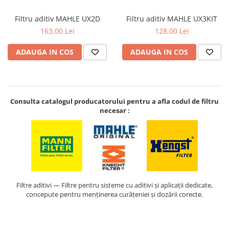
Kit lant distributie
Filtru aditiv MAHLE UX2D
Filtru aditiv MAHLE UX3KIT
Curea distributie
163,00 Lei
128,00 Lei
Pompa apa
Transmisie
ADAUGA IN COS
ADAUGA IN COS
Kit transmisie
Curea transmisie
Busoane/inele etansare
Consulta catalogul producatorului pentru a afla codul de filtru
Directie/stabilizare
necesar :
Bielete antiruliu
Bielete directie
Cap de bara
Caroserie
Amortizor capota
Filtre aditivi — Filtre pentru sisteme cu aditivi și aplicații dedicate,
Amortizor portbagaj/hayon
concepute pentru menținerea curățeniei și dozării corecte.
Suspensie
Amortizor