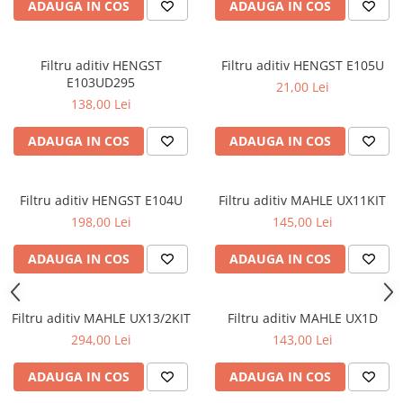
Filtre combustibil
ADAUGA IN COS
ADAUGA IN COS
Filtre habitaclu
Filtre uscator
Filtru aditiv HENGST
Filtru aditiv HENGST E105U
Filtre hidraulice
E103UD295
21,00 Lei
Filtre epurator
138,00 Lei
Sistem franare
ADAUGA IN COS
ADAUGA IN COS
Placute frana
Discuri frana
Saboti frana
Filtru aditiv HENGST E104U
Filtru aditiv MAHLE UX11KIT
Senzori uzura placute
198,00 Lei
145,00 Lei
Tamburi frana
ADAUGA IN COS
ADAUGA IN COS
Cablu frana de mana
Suport etrier
Electrice
Filtru aditiv MAHLE UX13/2KIT
Filtru aditiv MAHLE UX1D
294,00 Lei
143,00 Lei
Bujii incandescente
Distributie
ADAUGA IN COS
ADAUGA IN COS
Kit distributie