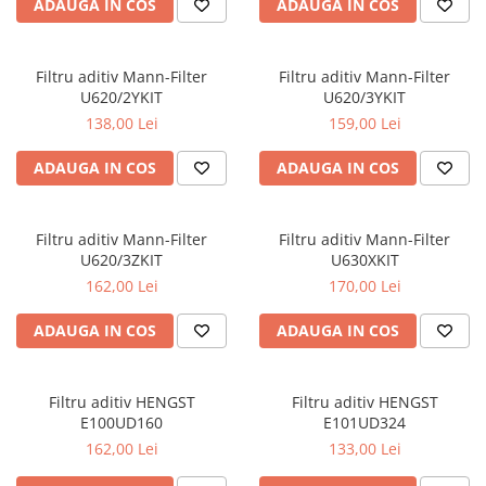
ADAUGA IN COS
ADAUGA IN COS
■ Filtre aer
■ Filtre combustibil
Filtru aditiv Mann-Filter
Filtru aditiv Mann-Filter
■ Filtre habitaclu
U620/2YKIT
U620/3YKIT
■ Filtre hidraulice
138,00 Lei
159,00 Lei
■ Filtre uscator
ADAUGA IN COS
ADAUGA IN COS
■ Filtre aditivi
■ Filtre epurator
Filtru aditiv Mann-Filter
Filtru aditiv Mann-Filter
■ Filtre agent racire
U620/3ZKIT
U630XKIT
162,00 Lei
170,00 Lei
► Piese auto
Filtre
ADAUGA IN COS
ADAUGA IN COS
Filtre aditivi
Filtre agent racire
Filtru aditiv HENGST
Filtru aditiv HENGST
Accesorii filtre
E100UD160
E101UD324
Filtre ulei
162,00 Lei
133,00 Lei
Filtre aer