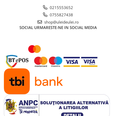
■ Mobilier service
0215553652
■ Scule de mana
0755827438
■ Vulcanizare
shop@uleideulei.ro
SOCIAL
URMARESTE-NE IN SOCIAL MEDIA
■ Vopsea spray
■ Sistem AC
■ Bancuri de scule
► Ulei motor autoturisme
■ Ulei motor RAVENOL
■ Ulei motor LIQUI MOLY
■ Ulei motor CASTROL
■ Ulei motor MOBIL
■ Ulei motor MOTUL
■ Ulei motor FUCHS
■ Ulei motor VALVOLINE