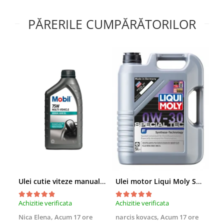
Arcuri
Pivot suspensie
PĂRERILE CUMPĂRĂTORILOR
Ambreiaj
► Accesorii auto
■ Huse scaune auto
■ Tavite auto portbagaj
■ Covorase/presuri auto
■ Becuri auto
■ Accesorii auto interior
■ Accesorii auto exterior
■ Intretinere auto
■ Electrice auto
Ulei cutie viteze manuala Mobil Multi-Vehicle Manual Transmission Fluid 75W - 1 Litru
Ulei motor Liqui Moly Special Tec F 0W30 - 5 Litri
■ Siguranta auto
■ Electrice
Achizitie verificata
Achizitie verificata
Achi
■ Truse si scule de mana
Nica Elena,
Acum 17 ore
narcis kovacs,
Acum 17 ore
Con