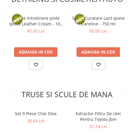
Solutie intretinere piele
Spray Curatare Lant Ipone
Ipone Leather Cream - 100
Careline - 750 ml
ml
47,00 Lei
95,00 Lei
ADAUGA IN COS
ADAUGA IN COS
TRUSE SI SCULE DE MANA
Set 9 Piese Chei Stea
Extractor Filtru De Ulei
Pentru Toyota Jbm
38,04 Lei
37,24 Lei