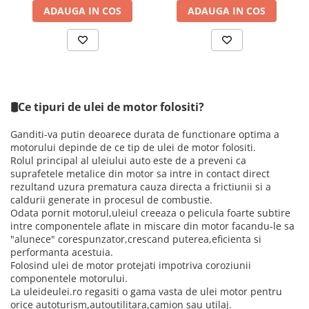
ADAUGA IN COS
ADAUGA IN COS
🛢️Ce tipuri de ulei de motor folositi?
Ganditi-va putin deoarece durata de functionare optima a
motorului depinde de ce tip de ulei de motor folositi.
Rolul principal al uleiului auto este de a preveni ca
suprafetele metalice din motor sa intre in contact direct
rezultand uzura prematura cauza directa a frictiunii si a
caldurii generate in procesul de combustie.
Odata pornit motorul,uleiul creeaza o pelicula foarte subtire
intre componentele aflate in miscare din motor facandu-le sa
"alunece" corespunzator,crescand puterea,eficienta si
performanta acestuia.
Folosind ulei de motor protejati impotriva coroziunii
componentele motorului.
La uleideulei.ro regasiti o gama vasta de ulei motor pentru
orice autoturism,autoutilitara,camion sau utilaj.