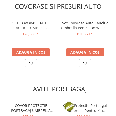
COVORASE SI PRESURI AUTO
SET COVORASE AUTO
Set Covorase Auto Cauciuc
CAUCIUC UMBRELLA
Umbrella Pentru Bmw 1 E81
PENTRU KIA SPORTAGE II
/ E82 / E87 / E882004-2011
128,60 Lei
191,65 Lei
2004-2010
ADAUGA IN COS
ADAUGA IN COS
TAVITE PORTBAGAJ
COVOR PROTECTIE
Covor Protectie Portbagaj
PORTBAGAJ UMBRELLA
Umbrella Pentru Kia
PENTRU OPEL INSIGNIA
Sportage Ii 2004-2010