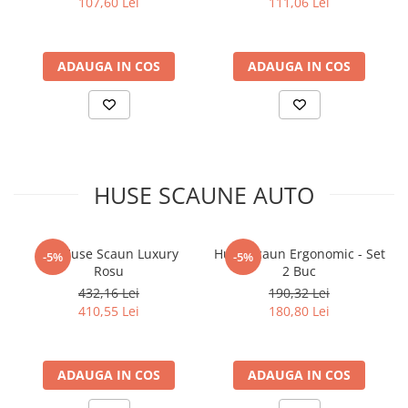
107,60 Lei
111,06 Lei
SPORTS TOURER 2008-2017
ADAUGA IN COS
ADAUGA IN COS
HUSE SCAUNE AUTO
Set Huse Scaun Luxury
Huse Scaun Ergonomic - Set
-5%
-5%
Rosu
2 Buc
432,16 Lei
190,32 Lei
410,55 Lei
180,80 Lei
ADAUGA IN COS
ADAUGA IN COS