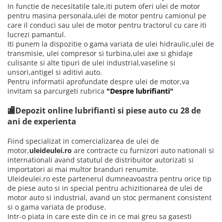
In functie de necesitatile tale,iti putem oferi ulei de motor
pentru masina personala,ulei de motor pentru camionul pe
care il conduci sau ulei de motor pentru tractorul cu care iti
lucrezi pamantul.
Iti punem la dispozitie o gama variata de ulei hidraulic,ulei de
transmisie, ulei compresor si turbina,ulei axe si ghidaje
culisante si alte tipuri de ulei industrial,vaseline si
unsori,antigel si aditivi auto.
Pentru informatii aprofundate despre ulei de motor,va
invitam sa parcurgeti rubrica
"Despre lubrifianti"
🏬Depozit online lubrifianti si piese auto cu 28 de
ani de experienta
Fiind specializat in comercializarea de ulei de
motor,
uleideulei.ro
are contracte cu furnizori auto nationali si
internationali avand statutul de distribuitor autorizati si
importatori ai mai multor branduri renumite.
Uleideulei.ro este partenerul dumneavoastra pentru orice tip
de piese auto si in special pentru achizitionarea de ulei de
motor auto si industrial, avand un stoc permanent consistent
si o gama variata de produse.
Intr-o piata in care este din ce in ce mai greu sa gasesti