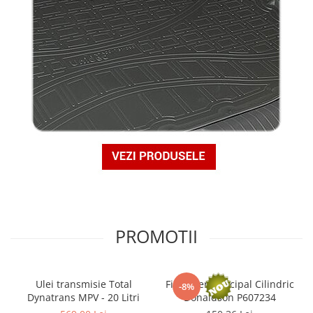
PROMOTII
Ulei transmisie Total
Filtru aer Principal Cilindric
-8%
Dynatrans MPV - 20 Litri
Donaldson P607234