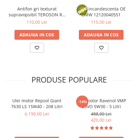
Antifon gri texturat
Bujie incandescenta OE
supravopsibil TEROSON RB
BMW 12120040551
R2000 HS 767198 pe baza
110,00 Lei
115,00 Lei
de cauciuc si rasina - 1 Litru
ADAUGA IN COS
ADAUGA IN COS
PRODUSE POPULARE
Ulei motor Repsol Giant
Ulei motor Ravenol VMP
-14%
7630 LS 15W40 - 208 Litri
USVO 5W30 - 5 Litri
6.199,00 Lei
488,00 Lei
420,00 Lei