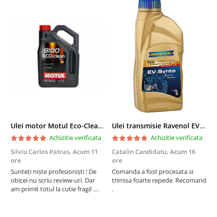
Ulei motor Motul Eco-Clean 0W20 - 5 Litri
Ulei transmisie Ravenol EV-Synto Super Fluid 75W E-TF - 1 Litru
Achizitie verificata
Achizitie verificata
Silviu Carlos Patras,
Acum 11
Catalin Candidatu,
Acum 16
G
ore
ore
Li
Sunteți niște profesioniști ! De
Comanda a fost procesata si
c
obicei nu scriu review-uri. Dar
trimisa foarte repede. Recomand
am primit totul la cutie fragil .
.
Plus la ulei Motul aveați cel mai
bun preț.. bravo o sa revin