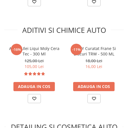
ADITIVI SI CHIMICE AUTO
Aditiv Ulei Liqui Moly Cera
SPRAY Curatat Frane Si
-16%
-11%
Tec - 300 Ml
Discuri TRW - 500 ML
125,00 Lei
18,00 Lei
105,00 Lei
16,00 Lei
ADAUGA IN COS
ADAUGA IN COS
DETAILING SI COSMETICA AUTO