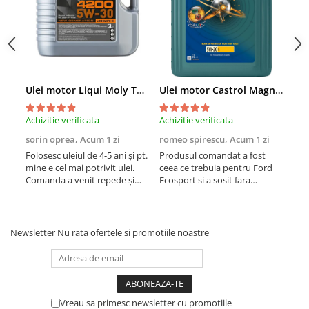
■ Mobilier service
Ulei motor FORD
Directie/stabilizare
■ Scule de mana
Ulei motor MERCEDES
Bielete antiruliu
Ulei motor TOYOTA
■ Vulcanizare
Bielete directie
Ulei motor GM/OPEL
Cap de bara
■ Vopsea spray
Ulei motor VW/Audi/Seat/Skoda
Caroserie
■ Sistem AC
Ulei motor Liqui Moly Top Tec 4200 5W30 - 5 Litri
Ulei motor Castrol Magnatec Professional Ford E 5W20 - 5 Litri
Ulei motor VOLVO
Amortizor capota
■ Bancuri de scule
Ulei motor MITSUBISHI
Achizitie verificata
Achizitie verificata
Achi
Amortizor portbagaj/hayon
Ulei motor KIA
sorin oprea,
Acum 1 zi
romeo spirescu,
Acum 1 zi
Dan
Suspensie
Ulei motor SUZUKI
Folosesc uleiul de 4-5 ani și pt.
Produsul comandat a fost
Foar
Amortizor
■ Ulei motor PETRONAS
mine e cel mai potrivit ulei.
ceea ce trebuia pentru Ford
ume
Arcuri
Comanda a venit repede și
Ecosport si a sosit fara
ambalată exemplar ceea ce ar
nereguli in 2 zile de la data
Pivot suspensie
trebui să fie o normalitate nu
comenzii. Foarte multumit.
Ambreiaj
ceva wau. Prețul printre cele
mai bune la momentul
Newsletter
Nu rata ofertele si promotiile noastre
achiziției. Singură întrebare pt.
mine es...
Vreau sa primesc newsletter cu promotiile