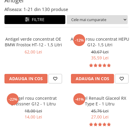
Antigel
Accesorii spalare si uscare
Afiseaza:
1-
21
din
130
produse
Intretinere motor
Curatare generala
FILTRE
Restaurare faruri
Spalare si detailing rapid
Antigel verde concentrat OE
Antigel rosu concentrat HEPU
-12%
Decontaminare vopsea
BMW Frostox HT-12 - 1,5 Litri
G12- 1,5 Litri
Intretinere vopsea
62,00 Lei
40,67 Lei
35,59 Lei
Dressing exterior
Abrazive
Intretinere moto
ADAUGA IN COS
ADAUGA IN COS
Intretinere barci
Recipiente si pulverizatoare
Antigel rosu concentrat
Antigel Renault Glaceol RX
-22%
-41%
Genti si accesorii
Dreissner G12 - 1 Litru
Type E - 1 Litru
► Filtre auto
18,00 Lei
45,76 Lei
14,00 Lei
27,00 Lei
■ Accesorii filtre
■ Filtre ulei