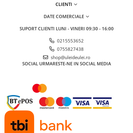
■ Ulei motor ROWE
CLIENTI
■ Ulei motor REPSOL
DATE COMERCIALE
■ Ulei motor SHELL
SUPORT CLIENTI
LUNI - VINERI 09:30 - 16:00
■ Ulei motor TOTAL
■ Ulei motor ARAL
0215553652
■ Ulei motor ELF
0755827438
shop@uleideulei.ro
■ Ulei motor METABOND
SOCIAL
URMARESTE-NE IN SOCIAL MEDIA
■ Ulei motor MANNOL
■ Ulei motor KROON
■ Ulei motor KROSS
■ Ulei motor SELENIA
■ Ulei motor CYCLON
■ Ulei motor OEM
Ulei motor DACIA
Ulei motor RENAULT