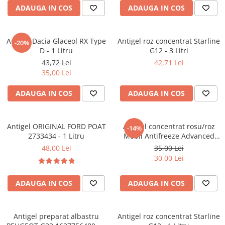
ADAUGA IN COS
ADAUGA IN COS
■ Filtre aer
■ Filtre combustibil
■ Filtre habitaclu
Antigel Dacia Glaceol RX Type
Antigel roz concentrat Starline
-20%
D - 1 Litru
G12 - 3 Litri
■ Filtre hidraulice
43,72 Lei
42,71 Lei
■ Filtre uscator
35,00 Lei
■ Filtre aditivi
ADAUGA IN COS
ADAUGA IN COS
■ Filtre epurator
■ Filtre agent racire
Antigel ORIGINAL FORD POAT
Antigel concentrat rosu/roz
-14%
► Piese auto
2733434 - 1 Litru
Mobil Antifreeze Advanced
G12/G12+ - 1 Litru
Filtre
48,00 Lei
35,00 Lei
30,00 Lei
Filtre aditivi
Filtre agent racire
ADAUGA IN COS
ADAUGA IN COS
Accesorii filtre
Filtre ulei
Filtre aer
Antigel preparat albastru
Antigel roz concentrat Starline