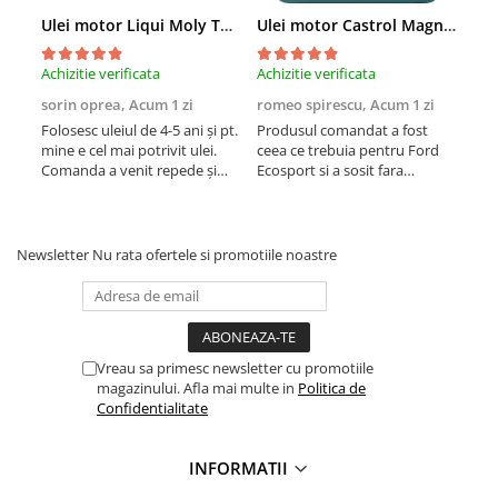
■ Mobilier service
Ulei motor Liqui Moly Top Tec 4200 5W30 - 5 Litri
Ulei motor Castrol Magnatec Professional Ford E 5W20 - 5 Litri
■ Scule de mana
Achizitie verificata
Achizitie verificata
Achi
■ Vulcanizare
sorin oprea,
Acum 1 zi
romeo spirescu,
Acum 1 zi
Dan
■ Vopsea spray
Folosesc uleiul de 4-5 ani și pt.
Produsul comandat a fost
Foar
mine e cel mai potrivit ulei.
ceea ce trebuia pentru Ford
ume
■ Sistem AC
Comanda a venit repede și
Ecosport si a sosit fara
ambalată exemplar ceea ce ar
nereguli in 2 zile de la data
■ Bancuri de scule
trebui să fie o normalitate nu
comenzii. Foarte multumit.
► Ulei motor autoturisme
ceva wau. Prețul printre cele
mai bune la momentul
Newsletter
Nu rata ofertele si promotiile noastre
■ Ulei motor RAVENOL
achiziției. Singură întrebare pt.
mine es...
■ Ulei motor LIQUI MOLY
■ Ulei motor CASTROL
■ Ulei motor MOBIL
Vreau sa primesc newsletter cu promotiile
magazinului. Afla mai multe in
Politica de
■ Ulei motor MOTUL
Confidentialitate
■ Ulei motor FUCHS
INFORMATII
■ Ulei motor VALVOLINE