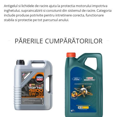
■ Capace roti
Antigelul si lichidele de racire ajuta la protectia motorului impotriva
inghetului, supraincalzirii si coroziunii din sistemul de racire. Categoria
■ Stergatoare auto
include produse potrivite pentru intretinere corecta, functionare
■ Suporturi portbagaj
stabila si protectie pe tot parcursul anului.
■ Consumabile service
■ Echipamente de ridicare
PĂRERILE CUMPĂRĂTORILOR
■ Produse sezoniere
■ Produse universale
■ Echipamente atelier
■ Scule si echipamente
pneumatice
■ Odorizanti auto
■ Consumabile vopsitorie
■ Lampi camioane
■ Carlige remorcare
■ Accesorii vehicule electrice