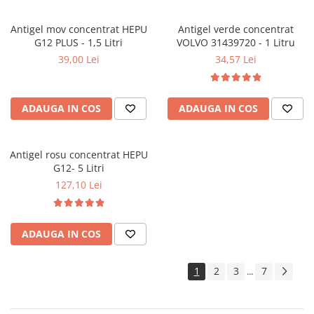
Arcuri
Pivot suspensie
Antigel mov concentrat HEPU
Antigel verde concentrat
Ambreiaj
G12 PLUS - 1,5 Litri
VOLVO 31439720 - 1 Litru
39,00 Lei
34,57 Lei
► Accesorii auto
■ Huse scaune auto
■ Tavite auto portbagaj
ADAUGA IN COS
ADAUGA IN COS
■ Covorase/presuri auto
■ Becuri auto
Antigel rosu concentrat HEPU
G12- 5 Litri
■ Accesorii auto interior
127,10 Lei
■ Accesorii auto exterior
■ Intretinere auto
ADAUGA IN COS
■ Electrice auto
■ Siguranta auto
1
2
3
7
...
■ Electrice
■ Truse si scule de mana