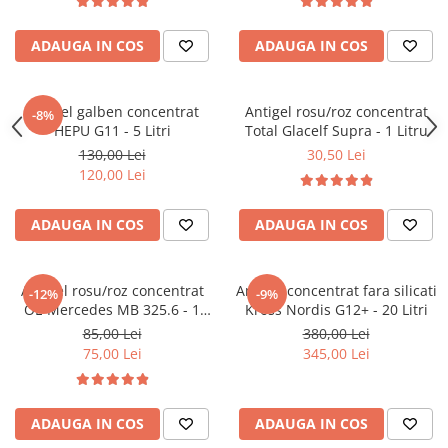
Kit lant distributie
Curea distributie
ADAUGA IN COS
ADAUGA IN COS
Pompa apa
Transmisie
Antigel galben concentrat
Antigel rosu/roz concentrat
-8%
Kit transmisie
HEPU G11 - 5 Litri
Total Glacelf Supra - 1 Litru
Curea transmisie
130,00 Lei
30,50 Lei
Busoane/inele etansare
120,00 Lei
Directie/stabilizare
ADAUGA IN COS
ADAUGA IN COS
Bielete antiruliu
Bielete directie
Cap de bara
Antigel rosu/roz concentrat
Antigel concentrat fara silicati
-12%
-9%
OE Mercedes MB 325.6 - 1
Kross Nordis G12+ - 20 Litri
Caroserie
Litru
85,00 Lei
380,00 Lei
Amortizor capota
75,00 Lei
345,00 Lei
Amortizor portbagaj/hayon
Suspensie
ADAUGA IN COS
ADAUGA IN COS
Amortizor