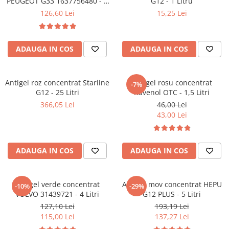
PEUGEOT G33 1637756480 - 5
G12 - 1 Litru
Filtre combustibil
Litri
126,60 Lei
15,25 Lei
Filtre habitaclu
Filtre uscator
Filtre hidraulice
ADAUGA IN COS
ADAUGA IN COS
Filtre epurator
Sistem franare
Antigel roz concentrat Starline
Antigel rosu concentrat
Placute frana
-7%
G12 - 25 Litri
Ravenol OTC - 1,5 Litri
Discuri frana
366,05 Lei
46,00 Lei
Saboti frana
43,00 Lei
Senzori uzura placute
Tamburi frana
ADAUGA IN COS
ADAUGA IN COS
Cablu frana de mana
Suport etrier
Electrice
Antigel verde concentrat
Antigel mov concentrat HEPU
-10%
-29%
Bujii incandescente
VOLVO 31439721 - 4 Litri
G12 PLUS - 5 Litri
127,10 Lei
193,19 Lei
Distributie
115,00 Lei
137,27 Lei
Kit distributie