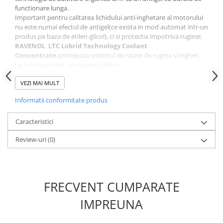
functionare lunga.
Important pentru calitatea lichidului anti-inghetare al motorului
nu este numai efectul de antigel(ce exista in mod automat intr-un
produs pe baza de etilen-glicol), ci si protectia impotriva ruginei.
RAVENOL LTC Lobrid Technology Coolant
Concentrate
protejeaza sistemul de racire de rugina si inghet,
iar in timpul verii , de supraincalzire.
Aplicatii:
VEZI MAI MULT
RAVENOL LTC Lobrid Technology Coolant Concentrate
ofera
Informatii conformitate produs
protectie impotriva inghetului si ruginei ,indiferent de anotimp ,
pentru folosirea in motoarele create doar din aluminiu..
Chiar si in timpul verii, lichidul de racire de vara trebuie sa contina
Caracteristici
destul antigel pentru a asigura o protectie buna impotriva
Review-uri
(0)
coroziunii si supraincalzirii.
Instructiuni: Curatati sistemul de racire, verificati scurgerile ,
clatiti.
Amestecati
RAVENOL LTC Lobrid Technology Coolant
Concentrate
cu apa curate si adaugati. Permiteti motorului si
FRECVENT CUMPARATE
radiatorului sa se incalzeasca, adaugati antigelul pana la linia de
umplere.
IMPREUNA
Tabel de amestec:
Protectie la inghet
Raport de antigel
Raport de apa