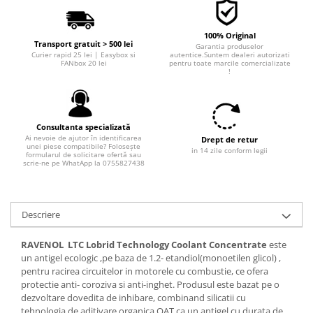
100% Original
Transport gratuit > 500 lei
Garantia produselor
Curier rapid 25 lei | Easybox si
autentice.Suntem dealeri autorizati
FANbox 20 lei
pentru toate marcile comercializate
!
Consultanta specializată
Ai nevoie de ajutor în identificarea
Drept de retur
unei piese compatibile? Folosește
in 14 zile conform legii
formularul de solicitare ofertă sau
scrie-ne pe WhatApp la 0755827438
Descriere
RAVENOL LTC Lobrid Technology Coolant Concentrate
este
un antigel ecologic ,pe baza de 1.2- etandiol(monoetilen glicol) ,
pentru racirea circuitelor in motorele cu combustie, ce ofera
protectie anti- coroziva si anti-inghet. Produsul este bazat pe o
dezvoltare dovedita de inhibare, combinand silicatii cu
tehnologia de aditivare organica OAT ca un antigel cu durata de