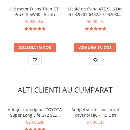
pana la cca.
Ulei motor Fuchs Titan GT1
Lichid de frana ATE SL.6 Dot
-12 ° C
25%
75%
Pro C-3 5W30 - 5 Litri
4 03.9901-6432.2 / 03.9901-
6432.2 - 1 Litru
320,00 Lei
55,00 Lei
-20 ° C
35%
65%
-37 ° C
50%
50%
ADAUGA IN COS
ADAUGA IN COS
Specificatii:
VW TL 774-G (entspricht G12++), MAN 324 Typ Si-OAT, MB 325.5,
Porsche incepand cu modelul Boxster 97, Cayman, Cayenne,
Panamera, VW G012A8GM1, G012A8GM8, G012A8GM9
Chrysler MS.90032, Mopar 68163848AA, Mopar 68163849AA
Caracteristici : RAVENOL LTC Lobrid Technology Coolant
ALTI CLIENTI AU CUMPARAT
Concentrate
ofera:
Excelent pentru motoarele din aluminiu
Aditivi de coroziune optima pentru o protectie anti-rugina
buna pentru toate metalele si aliajele din metale folosite in
Antigel roz original TOYOTA
Antigel verde concentrat
sistemele de racire , incluzand aluminiul
Super Long Life G12 SLLC
Ravenol HJC - 1,5 Litri
Alcalinitate buna
0888980150 - 1 Litru
82,00 Lei
57,00 Lei
Previne sedimentarea si spumarea in sistemele de racire