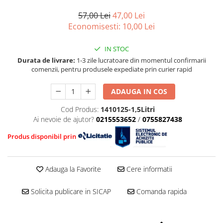
■ Mobilier service
Ulei motor FORD
Directie/stabilizare
57,00 Lei
47,00 Lei
■ Scule de mana
Ulei motor MERCEDES
Bielete antiruliu
Economisesti:
10,00
Lei
Ulei motor TOYOTA
■ Vulcanizare
Bielete directie
Ulei motor GM/OPEL
Cap de bara
■ Vopsea spray
IN STOC
Ulei motor VW/Audi/Seat/Skoda
Caroserie
Durata de livrare:
1-3 zile lucratoare din momentul confirmarii
■ Sistem AC
Ulei motor VOLVO
comenzii, pentru produsele expediate prin curier rapid
Amortizor capota
■ Bancuri de scule
Ulei motor MITSUBISHI
Amortizor portbagaj/hayon
ADAUGA IN COS
Ulei motor KIA
Suspensie
Ulei motor SUZUKI
Cod Produs:
1410125-1,5Litri
Amortizor
Ai nevoie de ajutor?
0215553652
/
0755827438
■ Ulei motor PETRONAS
Arcuri
Produs disponibil prin
Pivot suspensie
Ambreiaj
Adauga la Favorite
Cere informatii
Solicita publicare in SICAP
Comanda rapida