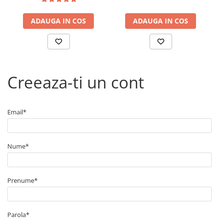
Compatibil cu elastomerii folositi in radiatoarele auomobilelor
Poate fi amestecat cu alte tipuri de antigel
ADAUGA IN COS
ADAUGA IN COS
Creeaza-ti un cont
Email*
Nume*
Prenume*
Parola*