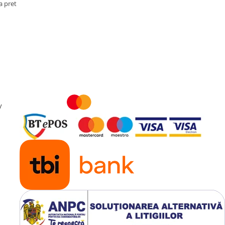
a pret
y