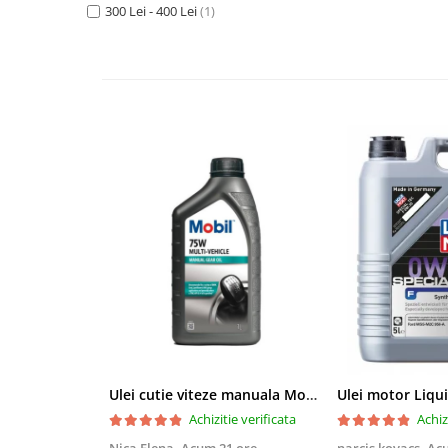
Filtre agent racire
300 Lei - 400 Lei
(1)
Accesorii filtre
Filtre ulei
Filtre aer
Filtre combustibil
Filtre habitaclu
Filtre uscator
Filtre hidraulice
Filtre epurator
Sistem franare
Placute frana
Discuri frana
Saboti frana
Senzori uzura placute
Tamburi frana
Ulei cutie viteze manuala Mobil Multi-Vehicle Manual Transmission Fluid 75W - 1 Litru
Cablu frana de mana
Achizitie verificata
Achiz
Suport etrier