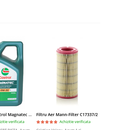
Ulei motor Castrol Magnatec 0W30 D - 4 Litri
Filtru Aer Mann-Filter C17337/2
zitie verificata
Achizitie verificata
Ac