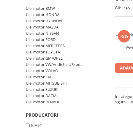
Polish auto
Afiseaza:
Ulei motor BMW
Jante si anvelope
Ulei motor HONDA
Accesorii spalare si uscare
Ulei motor HYUNDAI
Intretinere motor
Ulei motor MAZDA
Ulei motor NISSAN
Ulei mot
Curatare generala
-5%
Ulei motor FORD
Restaurare faruri
Ulei motor MERCEDES
76,
Spalare si detailing rapid
Ulei motor TOYOTA
Decontaminare vopsea
Ulei motor GM/OPEL
Ulei motor VW/Audi/Seat/Skoda
Intretinere vopsea
ADAUG
Ulei motor VOLVO
Dressing exterior
Ulei motor KIA
Abrazive
Ulei motor MITSUBISHI
Intretinere moto
Ulei motor SUZUKI
Ulei motor DACIA
In categor
Intretinere barci
Ulei motor RENAULT
sigura. Su
Recipiente si pulverizatoare
PRODUCATORI
Genti si accesorii
► Filtre auto
KIA
(4)