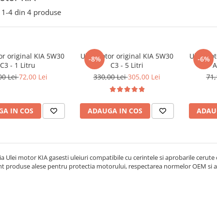
1-
4
din
4
produse
or original KIA 5W30
Ulei motor original KIA 5W30
Ulei mot
-8%
-6%
C3 - 1 Litru
C3 - 5 Litri
A
00 Lei
72,00 Lei
330,00 Lei
305,00 Lei
71,
A IN COS
ADAUGA IN COS
ADAU
ia Ulei motor KIA gasesti uleiuri compatibile cu cerintele si aprobarile cerute
nt produse alese pentru protectia motorului, respectarea normelor OEM si 