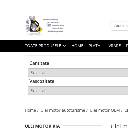
Toate Produsele
► Detailing si cosmetica
TOATE PRODUSELE
HOME
PLATA
LIVRARE
Intretinere interior
Cantitate
Curatare tapiterie auto
Curatare si intretinere piele
Plastice interioare
Vascozitate
Perii si pensule
Intretinere exterior
Curatare geamuri auto
Ceara auto
Home /
Ulei motor autoturisme /
Ulei motor OEM /
U
Sealant
Sampon auto
Ulei m
ULEI MOTOR KIA