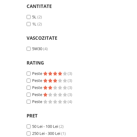
CANTITATE
5L
(2)
■ Accesorii filtre
1L
(2)
■ Filtre ulei
■ Filtre aer
VASCOZITATE
■ Filtre combustibil
5W30
(4)
■ Filtre habitaclu
RATING
■ Filtre hidraulice
Peste
(3)
■ Filtre uscator
Peste
(3)
■ Filtre aditivi
Peste
(3)
■ Filtre epurator
Peste
(3)
Peste
(4)
■ Filtre agent racire
► Piese auto
PRET
Filtre
50 Lei - 100 Lei
(2)
Filtre aditivi
250 Lei - 300 Lei
(1)