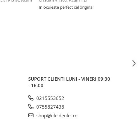
ERT PISTA,
Acum
Cristian Vriscu,
Acum 1 zi
Zoltán Szakács
Inlocuieste perfect cel original
Extraordinar, fo
u445
SUPORT CLIENTI
LUNI - VINERI 09:30
- 16:00
0215553652
0755827438
shop@uleideulei.ro