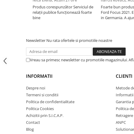
Electrice
Nica Elena,
Acum 21 ore
narcis kovacs,
Acu
Produs corespunzător Serviciul de
Foarte bun produsu
Bujii incandescente
relații publice funcționează foarte
Ford Focus 2021. E 
Distributie
bine
in Germania. A ajuns
curier. Din ce am ve
Kit distributie
ieftin site cu uleiur
reduceri).
Kit lant distributie
Newsletter
Nu rata ofertele si promotiile noastre
Curea distributie
Pompa apa
Transmisie
Vreau sa primesc newsletter cu promotiile magazinului. Af
Kit transmisie
Curea transmisie
INFORMATII
CLIENTI
Busoane/inele etansare
Despre noi
Metode de
Directie/stabilizare
Termeni si conditii
Informatii 
Bielete antiruliu
Politica de confidentialitate
Garantia 
Bielete directie
Politica Cookies
Politica de
Achizitii prin S.I.C.A.P.
Retragere 
Cap de bara
Contact
ANPC
Caroserie
Blog
Solutionare
Amortizor capota