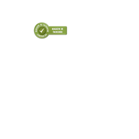
■ Intretinere auto
■ Electrice auto
■ Siguranta auto
■ Electrice
■ Truse si scule de mana
■ Capace roti
■ Stergatoare auto
■ Suporturi portbagaj
■ Consumabile service
■ Echipamente de ridicare
■ Produse sezoniere
■ Produse universale
■ Echipamente atelier
■ Scule si echipamente
pneumatice