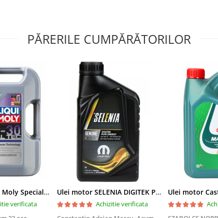
PĂRERILE CUMPĂRĂTORILOR
Ulei motor Liqui Moly Special Tec F 0W30 - 5 Litri
Ulei motor SELENIA DIGITEK PURE ENERGY 0W30 70236EF8EU - 1 Litru
itie verificata
Achizitie verificata
Achi