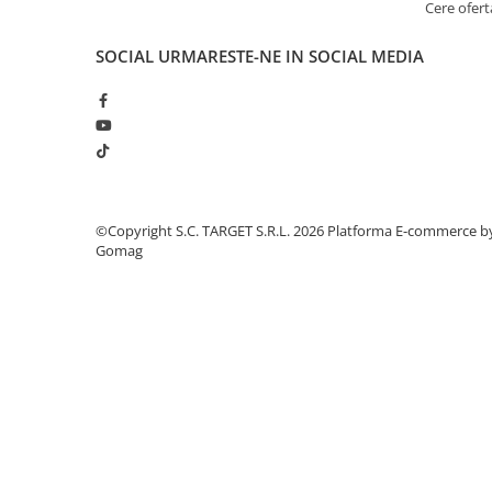
Cere ofert
Amortizor portbagaj/hayon
Suspensie
SOCIAL
URMARESTE-NE IN SOCIAL MEDIA
Amortizor
Arcuri
Pivot suspensie
Ambreiaj
► Accesorii auto
©Copyright S.C. TARGET S.R.L. 2026
Platforma E-commerce b
Gomag
■ Huse scaune auto
■ Tavite auto portbagaj
■ Covorase/presuri auto
■ Becuri auto
■ Accesorii auto interior
■ Accesorii auto exterior