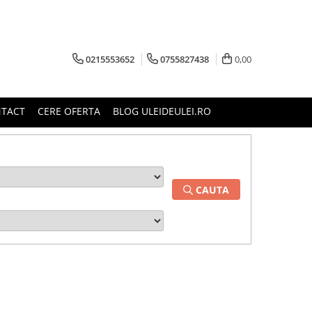
0215553652
0755827438
0,00
TACT
CERE OFERTA
BLOG ULEIDEULEI.RO
CAUTA