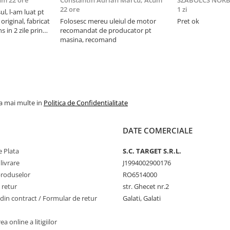
m 22 ore
Constantin Adrian Marcu,
Acum
SZABOLCS NORB
22 ore
1 zi
l, l-am luat pt
original, fabricat
Folosesc mereu uleiul de motor
Pret ok
 in 2 zile prin
recomandat de producator pt
rificat, e cel mai
masina, recomand
i + filtre (multe
la mai multe in
Politica de Confidentialitate
DATE COMERCIALE
 Plata
S.C. TARGET S.R.L.
livrare
J1994002900176
produselor
RO6514000
 retur
str. Ghecet nr.2
din contract / Formular de retur
Galati, Galati
a online a litigiilor