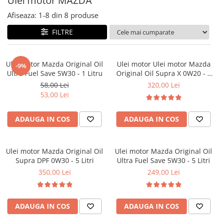
Ulei motor MAZDA
Accesorii spalare si uscare
Afiseaza:
1-
8
din
8
produse
Intretinere motor
Curatare generala
FILTRE
Restaurare faruri
Spalare si detailing rapid
Ulei motor Mazda Original Oil
Ulei motor Ulei motor Mazda
-9%
Decontaminare vopsea
Ultra Fuel Save 5W30 - 1 Litru
Original Oil Supra X 0W20 - 5
Intretinere vopsea
Litri
58,00 Lei
320,00 Lei
53,00 Lei
Dressing exterior
Abrazive
ADAUGA IN COS
ADAUGA IN COS
Intretinere moto
Intretinere barci
Recipiente si pulverizatoare
Ulei motor Mazda Original Oil
Ulei motor Mazda Original Oil
Supra DPF 0W30 - 5 Litri
Ultra Fuel Save 5W30 - 5 Litri
Genti si accesorii
350,00 Lei
249,00 Lei
► Filtre auto
■ Accesorii filtre
ADAUGA IN COS
ADAUGA IN COS
■ Filtre ulei