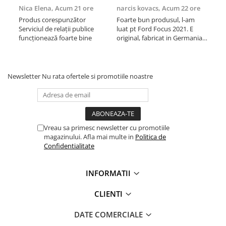
Kit lant distributie
Nica Elena,
Acum 21 ore
narcis kovacs,
Acum 22 ore
Con
Acu
Curea distributie
Produs corespunzător
Foarte bun produsul, l-am
Serviciul de relații publice
luat pt Ford Focus 2021. E
Fol
Pompa apa
funcționează foarte bine
original, fabricat in Germania.
mot
Transmisie
A ajuns in 2 zile prin curier. Din
pro
ce am verificat, e cel mai ieftin
rec
Kit transmisie
site cu uleiuri + filtre (multe
reduceri).
Curea transmisie
Newsletter
Nu rata ofertele si promotiile noastre
Busoane/inele etansare
Directie/stabilizare
Bielete antiruliu
Vreau sa primesc newsletter cu promotiile
Bielete directie
magazinului. Afla mai multe in
Politica de
Cap de bara
Confidentialitate
Caroserie
INFORMATII
Amortizor capota
Amortizor portbagaj/hayon
CLIENTI
Suspensie
DATE COMERCIALE
Amortizor