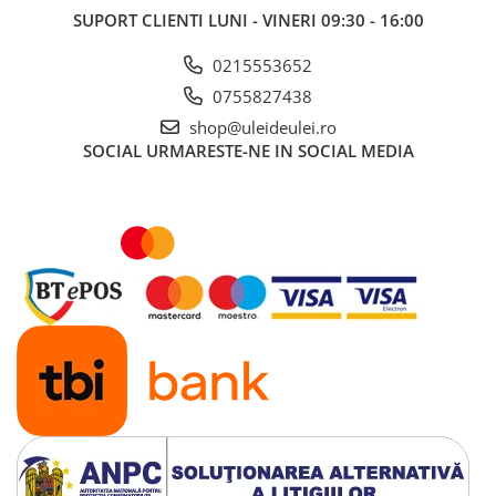
Arcuri
SUPORT CLIENTI
LUNI - VINERI 09:30 - 16:00
Pivot suspensie
Ambreiaj
0215553652
0755827438
► Accesorii auto
shop@uleideulei.ro
■ Huse scaune auto
SOCIAL
URMARESTE-NE IN SOCIAL MEDIA
■ Tavite auto portbagaj
■ Covorase/presuri auto
■ Becuri auto
■ Accesorii auto interior
■ Accesorii auto exterior
■ Intretinere auto
■ Electrice auto
■ Siguranta auto
■ Electrice
■ Truse si scule de mana