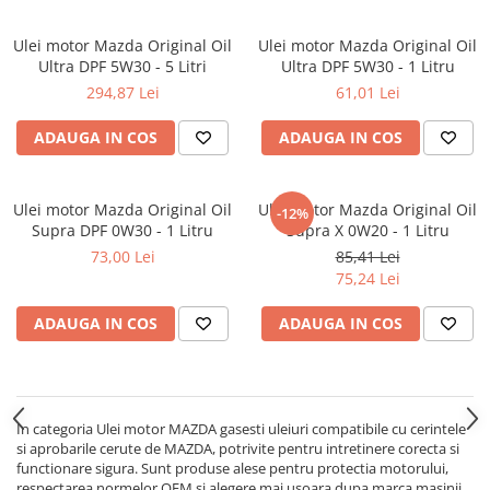
■ Filtre aer
Ulei motor Mazda Original Oil
Ulei motor Mazda Original Oil
■ Filtre combustibil
Ultra DPF 5W30 - 5 Litri
Ultra DPF 5W30 - 1 Litru
■ Filtre habitaclu
294,87 Lei
61,01 Lei
■ Filtre hidraulice
ADAUGA IN COS
ADAUGA IN COS
■ Filtre uscator
■ Filtre aditivi
Ulei motor Mazda Original Oil
Ulei motor Mazda Original Oil
-12%
■ Filtre epurator
Supra DPF 0W30 - 1 Litru
Supra X 0W20 - 1 Litru
■ Filtre agent racire
73,00 Lei
85,41 Lei
75,24 Lei
► Piese auto
Filtre
ADAUGA IN COS
ADAUGA IN COS
Filtre aditivi
Filtre agent racire
Accesorii filtre
In categoria Ulei motor MAZDA gasesti uleiuri compatibile cu cerintele
Filtre ulei
si aprobarile cerute de MAZDA, potrivite pentru intretinere corecta si
Filtre aer
functionare sigura. Sunt produse alese pentru protectia motorului,
respectarea normelor OEM si alegere mai usoara dupa marca masinii.