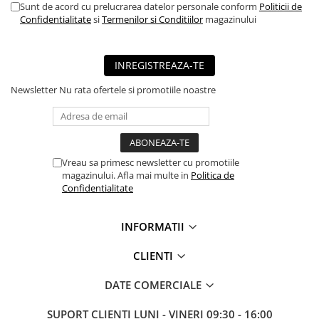
Sunt de acord cu prelucrarea datelor personale conform
Politicii de
■ Mobilier service
Confidentialitate
si
Termenilor si Conditiilor
magazinului
■ Scule de mana
■ Vulcanizare
INREGISTREAZA-TE
■ Vopsea spray
Newsletter
Nu rata ofertele si promotiile noastre
■ Sistem AC
■ Bancuri de scule
► Ulei motor autoturisme
Vreau sa primesc newsletter cu promotiile
■ Ulei motor RAVENOL
magazinului. Afla mai multe in
Politica de
Confidentialitate
■ Ulei motor LIQUI MOLY
■ Ulei motor CASTROL
INFORMATII
■ Ulei motor MOBIL
CLIENTI
■ Ulei motor MOTUL
■ Ulei motor FUCHS
DATE COMERCIALE
■ Ulei motor VALVOLINE
SUPORT CLIENTI
LUNI - VINERI 09:30 - 16:00