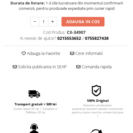
Durata de livrare:
1-3 zile lucratoare din momentul confirmarii
■ Filtre aer
comenzii, pentru produsele expediate prin curier rapid
■ Filtre combustibil
ADAUGA IN COS
■ Filtre habitaclu
Cod Produs:
CX-34907
■ Filtre hidraulice
Ai nevoie de ajutor?
0215553652
/
0755827438
■ Filtre uscator
■ Filtre aditivi
Adauga la Favorite
Cere informatii
■ Filtre epurator
Solicita publicarea in SEAP
Comanda rapida
■ Filtre agent racire
► Piese auto
Filtre
Filtre aditivi
100% Original
Filtre agent racire
Transport gratuit > 500 lei
Garantia produselor
Curier rapid 25 lei | Easybox si
autentice.Suntem dealeri autorizati
Accesorii filtre
FANbox 20 lei
pentru toate marcile comercializate
!
Filtre ulei
Filtre aer