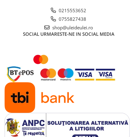
■ Ulei motor ROWE
0215553652
■ Ulei motor REPSOL
0755827438
■ Ulei motor SHELL
shop@uleideulei.ro
■ Ulei motor TOTAL
SOCIAL
URMARESTE-NE IN SOCIAL MEDIA
■ Ulei motor ARAL
■ Ulei motor ELF
■ Ulei motor METABOND
■ Ulei motor MANNOL
■ Ulei motor KROON
■ Ulei motor KROSS
■ Ulei motor SELENIA
■ Ulei motor CYCLON
■ Ulei motor OEM
Ulei motor DACIA
Ulei motor RENAULT