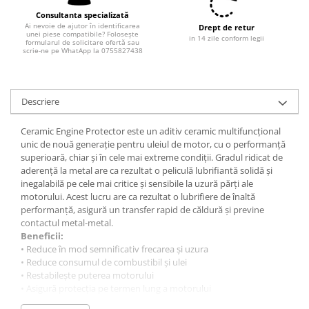
Filtre combustibil
Consultanta specializată
Filtre habitaclu
Ai nevoie de ajutor în identificarea
Drept de retur
unei piese compatibile? Folosește
Filtre uscator
in 14 zile conform legii
formularul de solicitare ofertă sau
scrie-ne pe WhatApp la 0755827438
Filtre hidraulice
Filtre epurator
Sistem franare
Descriere
Placute frana
Ceramic Engine Protector este un aditiv ceramic multifuncțional
Discuri frana
unic de nouă generație pentru uleiul de motor, cu o performanță
Saboti frana
superioară, chiar și în cele mai extreme condiții. Gradul ridicat de
Senzori uzura placute
aderență la metal are ca rezultat o peliculă lubrifiantă solidă și
inegalabilă pe cele mai critice și sensibile la uzură părți ale
Tamburi frana
motorului. Acest lucru are ca rezultat o lubrifiere de înaltă
Cablu frana de mana
performanță, asigură un transfer rapid de căldură și previne
Suport etrier
contactul metal-metal.
Beneficii:
Electrice
• Reduce în mod semnificativ frecarea și uzura
Bujii incandescente
• Reduce consumul de combustibil și ulei
• Restabilește puterea motorului
Distributie
• Asigură protecția pe termen lung a motorului
Kit distributie
• Reduce emisiile de gaze de eșapament periculoase