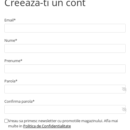
Creeaza-ti un cont
■ Capace roti
■ Stergatoare auto
Email*
■ Suporturi portbagaj
■ Consumabile service
■ Echipamente de ridicare
Nume*
■ Produse sezoniere
■ Produse universale
Prenume*
■ Echipamente atelier
■ Scule si echipamente
Parola*
pneumatice
■ Odorizanti auto
■ Consumabile vopsitorie
Confirma parola*
■ Lampi camioane
■ Carlige remorcare
Vreau sa primesc newsletter cu promotiile magazinului. Afla mai
multe in
Politica de Confidentialitate
■ Accesorii vehicule electrice