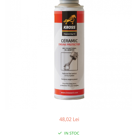
Accesorii spalare si uscare
Intretinere motor
Curatare generala
Restaurare faruri
Spalare si detailing rapid
Decontaminare vopsea
Intretinere vopsea
Dressing exterior
Abrazive
Intretinere moto
Intretinere barci
Recipiente si pulverizatoare
Genti si accesorii
► Filtre auto
48,02 Lei
■ Accesorii filtre
■ Filtre ulei
IN STOC