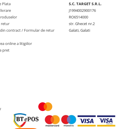
 Plata
S.C. TARGET S.R.L.
livrare
J1994002900176
produselor
RO6514000
 retur
str. Ghecet nr.2
din contract / Formular de retur
Galati, Galati
a online a litigiilor
a pret
y