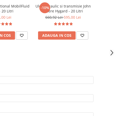
tional MobilFluid
Ulei hidraulic si transmisie John
Ulei hidra
-10%
-6%
 20 Litri
Deere Hygard - 20 Litri
,00 Lei
660,92 Lei
595,00 Lei
4.550,0
N COS
ADAUGA IN COS
ADAUG