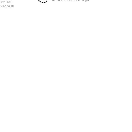
ertă sau
55827438