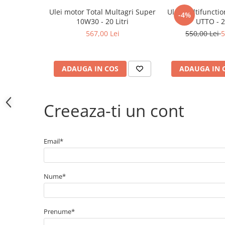
Electrice
Ulei motor Total Multagri Super
Ulei multifuncti
-4%
Bujii incandescente
10W30 - 20 Litri
UTTO - 20
Distributie
567,00 Lei
550,00 Lei
5
Kit distributie
Kit lant distributie
ADAUGA IN COS
ADAUGA IN 
Curea distributie
Pompa apa
Transmisie
Creeaza-ti un cont
Kit transmisie
Curea transmisie
Busoane/inele etansare
Email*
Directie/stabilizare
Bielete antiruliu
Nume*
Bielete directie
Cap de bara
Caroserie
Prenume*
Amortizor capota