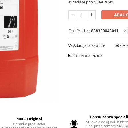
expediate prin curier rapid
ADAUG
Cod Produs:
838329043011
Ai
Adauga la Favorite
Cere 
Comanda rapida
Consultanta special
100% Original
Ai nevoie de ajutor în iden
Garantia produselor
unei piese compatibile? F
autentice.Suntem dealeri autorizati