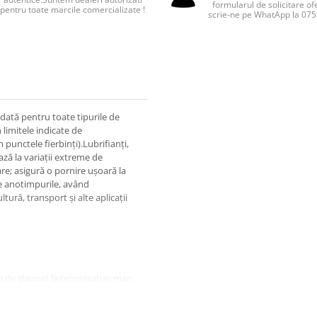
formularul de solicitare of
pentru toate marcile comercializate !
scrie-ne pe WhatApp la 07
ată pentru toate tipurile de
 limitele indicate de
punctele fierbinţi).Lubrifianţi,
ză la variaţii extreme de
re; asigură o pornire uşoară la
te anotimpurile, având
tură, transport şi alte aplicaţii
i de şlamuri la temperaturi mari.
are de funcţionare.
iaţă maximă echipamentelor.