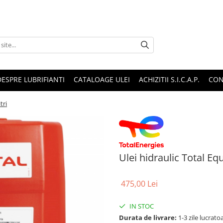
DESPRE LUBRIFIANTI
CATALOAGE ULEI
ACHIZITII S.I.C.A.P.
CON
tri
Ulei hidraulic Total Equi
475,00 Lei
IN STOC
Durata de livrare:
1-3 zile lucrat