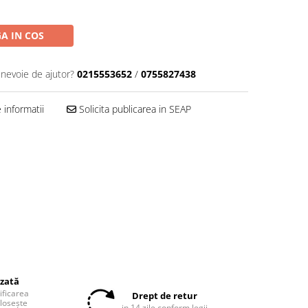
A IN COS
 nevoie de ajutor?
0215553652
/
0755827438
informatii
Solicita publicarea in SEAP
izată
tificarea
Drept de retur
olosește
in 14 zile conform legii