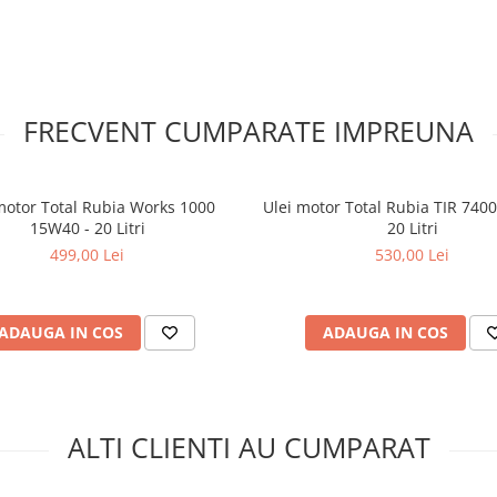
iltrelor.
izarea de compuşi fără siliciu.
parare a apei.
FRECVENT CUMPARATE IMPREUNA
motor Total Rubia Works 1000
Ulei motor Total Rubia TIR 740
15W40 - 20 Litri
20 Litri
499,00 Lei
530,00 Lei
ADAUGA IN COS
ADAUGA IN COS
ALTI CLIENTI AU CUMPARAT