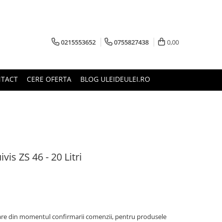
0215553652
0755827438
0,00
TACT
CERE OFERTA
BLOG ULEIDEULEI.RO
vis ZS 46 - 20 Litri
oare din momentul confirmarii comenzii, pentru produsele