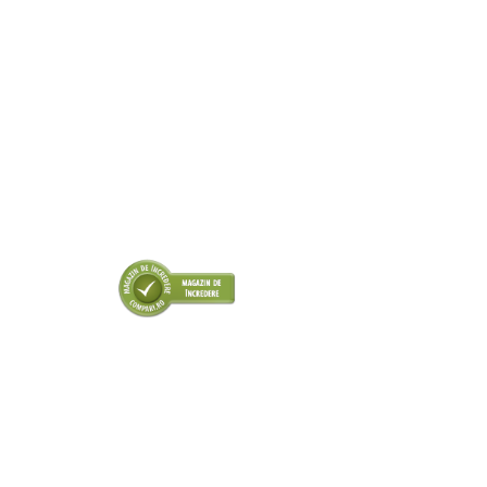
■ Odorizanti auto
■ Consumabile vopsitorie
■ Lampi camioane
■ Carlige remorcare
■ Accesorii vehicule electrice
■ Mobilier service
■ Scule de mana
■ Vulcanizare
■ Vopsea spray
■ Sistem AC
■ Bancuri de scule
► Ulei motor autoturisme
■ Ulei motor RAVENOL