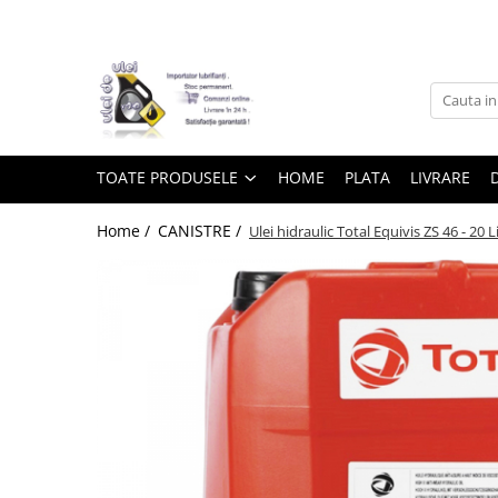
Toate Produsele
► Detailing si cosmetica
TOATE PRODUSELE
HOME
PLATA
LIVRARE
Intretinere interior
Home /
CANISTRE /
Ulei hidraulic Total Equivis ZS 46 - 20 Li
Curatare tapiterie auto
Curatare si intretinere piele
Plastice interioare
Perii si pensule
Intretinere exterior
Curatare geamuri auto
Ceara auto
Sealant
Sampon auto