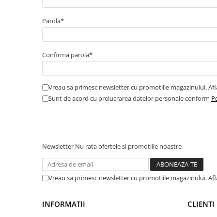
Amortizor portbagaj/hayon
Parola*
Suspensie
Amortizor
Arcuri
Confirma parola*
Pivot suspensie
Ambreiaj
Vreau sa primesc newsletter cu promotiile magazinului. Af
► Accesorii auto
Sunt de acord cu prelucrarea datelor personale conform
Po
■ Huse scaune auto
Newsletter
Nu rata ofertele si promotiile noastre
■ Tavite auto portbagaj
■ Covorase/presuri auto
■ Becuri auto
Vreau sa primesc newsletter cu promotiile magazinului. Af
■ Accesorii auto interior
INFORMATII
CLIENTI
■ Accesorii auto exterior