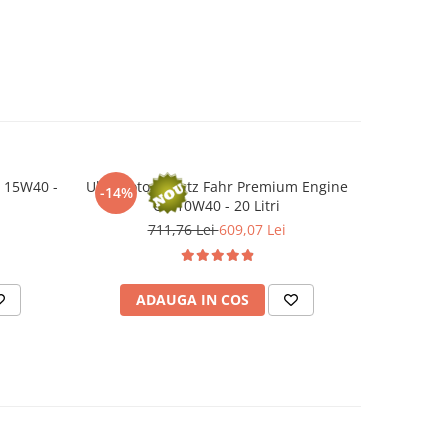
0 15W40 -
Ulei motor Deutz Fahr Premium Engine
Ulei trans
-14%
Oil 10W40 - 20 Litri
711,76 Lei
609,07 Lei
ADAUGA IN COS
AD