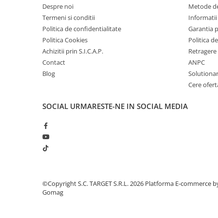
■ Intretinere auto
Despre noi
Metode de
Termeni si conditii
Informatii 
■ Electrice auto
Politica de confidentialitate
Garantia 
■ Siguranta auto
Politica Cookies
Politica de
■ Electrice
Achizitii prin S.I.C.A.P.
Retragere 
Contact
ANPC
■ Truse si scule de mana
Blog
Solutionare
■ Capace roti
Cere ofert
■ Stergatoare auto
SOCIAL
URMARESTE-NE IN SOCIAL MEDIA
■ Suporturi portbagaj
■ Consumabile service
■ Echipamente de ridicare
■ Produse sezoniere
■ Produse universale
©Copyright S.C. TARGET S.R.L. 2026
Platforma E-commerce b
■ Echipamente atelier
Gomag
■ Scule si echipamente
pneumatice