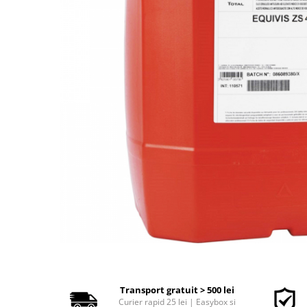
Polish auto
Jante si anvelope
Accesorii spalare si uscare
Intretinere motor
Curatare generala
Restaurare faruri
Spalare si detailing rapid
Decontaminare vopsea
Intretinere vopsea
Dressing exterior
Abrazive
Intretinere moto
Intretinere barci
Recipiente si pulverizatoare
Genti si accesorii
► Filtre auto
Transport gratuit > 500 lei
Curier rapid 25 lei | Easybox si