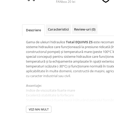
FANbox 20 lei
■ Accesorii filtre
■ Filtre ulei
Caracteristici
Review-uri
(0)
■ Filtre aer
Descriere
■ Filtre combustibil
Gama de uleiuri hidraulice
Total EQUIVIS ZS
este recomand
■ Filtre habitaclu
sisteme hidraulice care funcţionează la presiune ridicată (în
constructorul pompei) şi temperatură mare (peste 100°C în 
■ Filtre hidraulice
special concepuţi pentru sisteme hidraulice care funcţionea
temperatură şi la echipamente amplasate în spaţii exterioa
■ Filtre uscator
temperaturi scăzute (-30°C) şi funcţionare normală în toa
■ Filtre aditivi
aplicabilitate în multe domenii, constructii de maşini, agricul
cu caracter industrial sau civil.
■ Filtre epurator
■ Filtre agent racire
Avantaje:
Indice de viscozitate foarte mare
► Piese auto
Excelentă stabilitate la forfecare
Filtre
Stabilitate termică foarte bună înlăturând pericolul formări
Foarte bună stabilitate la oxidare asigurând o perioadă m
Filtre aditivi
Foarte bună protecţie antiuzură asigurând o durată de v
VEZI MAI MULT