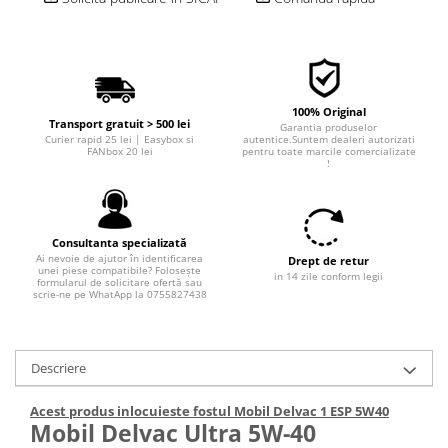
100% Original
Transport gratuit > 500 lei
Garantia produselor
Curier rapid 25 lei | Easybox si
autentice.Suntem dealeri autorizati
FANbox 20 lei
pentru toate marcile comercializate
!
Consultanta specializată
Ai nevoie de ajutor în identificarea
Drept de retur
unei piese compatibile? Folosește
in 14 zile conform legii
formularul de solicitare ofertă sau
scrie-ne pe WhatApp la 0755827438
Descriere
Acest produs inlocuieste fostul Mobil Delvac 1 ESP 5W40
Mobil Delvac Ultra 5W-40