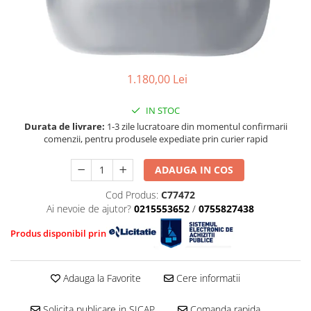
■ Mobilier service
Ulei motor FORD
Directie/stabilizare
■ Scule de mana
Ulei motor MERCEDES
Bielete antiruliu
Ulei motor TOYOTA
■ Vulcanizare
Bielete directie
Ulei motor GM/OPEL
Cap de bara
■ Vopsea spray
1.180,00 Lei
Ulei motor VW/Audi/Seat/Skoda
Caroserie
■ Sistem AC
Ulei motor VOLVO
Amortizor capota
■ Bancuri de scule
IN STOC
Ulei motor MITSUBISHI
Amortizor portbagaj/hayon
Durata de livrare:
1-3 zile lucratoare din momentul confirmarii
Ulei motor KIA
comenzii, pentru produsele expediate prin curier rapid
Suspensie
Ulei motor SUZUKI
Amortizor
■ Ulei motor PETRONAS
ADAUGA IN COS
Arcuri
Cod Produs:
C77472
Pivot suspensie
Ai nevoie de ajutor?
0215553652
/
0755827438
Ambreiaj
Produs disponibil prin
Adauga la Favorite
Cere informatii
Solicita publicare in SICAP
Comanda rapida