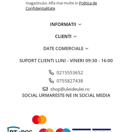
magazinului. Afla mai multe in
Politica de
Mobil Delvac Ultra 5W-40 Ultimate Protection V1
este
Confidentialitate
alegerea ideală pentru
motoarele diesel moderne și de
generație anterioară
, oferind
protecție maximă, curățenie
internă și economie de combustibil
. Cu o formulă complet
INFORMATII
sintetică, aprobată de principalii producători mondiali și
optimizată pentru sisteme DPF, acest ulei garantează
fiabilitate,
CLIENTI
performanță constantă și durabilitate excepțională
în cele
mai solicitante condiții de exploatare.
DATE COMERCIALE
SUPORT CLIENTI
LUNI - VINERI 09:30 - 16:00
0215553652
0755827438
shop@uleideulei.ro
SOCIAL
URMARESTE-NE IN SOCIAL MEDIA