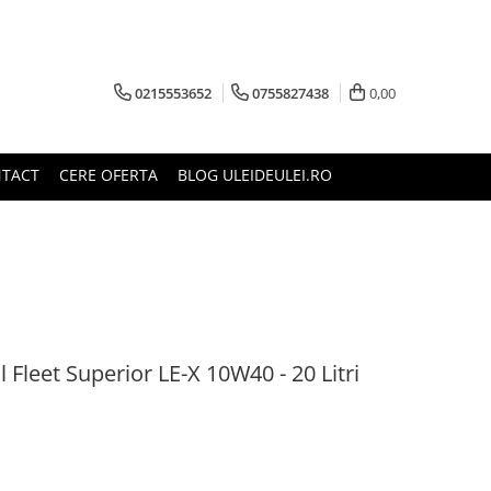
0215553652
0755827438
0,00
TACT
CERE OFERTA
BLOG ULEIDEULEI.RO
l Fleet Superior LE-X 10W40 - 20 Litri