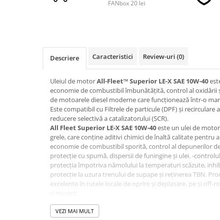
FANbox 20 lei
■ Accesorii filtre
■ Filtre ulei
Caracteristici
Review-uri
(0)
■ Filtre aer
Descriere
■ Filtre combustibil
Uleiul de motor
All-Fleet™ Superior LE-X SAE 10W-40
este
■ Filtre habitaclu
economie de combustibil îmbunătățită, control al oxidării și
de motoarele diesel moderne care funcționează într-o mare 
■ Filtre hidraulice
Este compatibil cu Filtrele de particule (DPF) și recirculare
reducere selectivă a catalizatorului (SCR).
■ Filtre uscator
All Fleet Superior LE-X SAE 10W-40
este un ulei de motor 
■ Filtre aditivi
grele, care conține aditivi chimici de înaltă calitate pentru
economie de combustibil sporită, control al depunerilor de 
■ Filtre epurator
protecție cu spumă, dispersii de funingine și ulei. -controlul
■ Filtre agent racire
protecția împotriva nămolului la temperaturi scăzute, inhiba
protecție la uzura trenului de supape și reținerea TBN. Pr
► Piese auto
excelente în rutele locale de oprire și deplasare, pe și off-ro
Filtre
și minerit.
Specificatii si certificari:
Filtre aditivi
Cummins CES 20086
VEZI MAI MULT