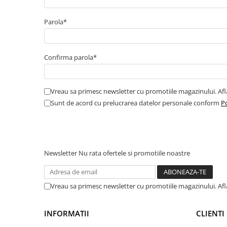
Amortizor portbagaj/hayon
Parola*
Suspensie
Amortizor
Arcuri
Confirma parola*
Pivot suspensie
Ambreiaj
Vreau sa primesc newsletter cu promotiile magazinului. Af
► Accesorii auto
Sunt de acord cu prelucrarea datelor personale conform
Po
■ Huse scaune auto
Newsletter
Nu rata ofertele si promotiile noastre
■ Tavite auto portbagaj
■ Covorase/presuri auto
■ Becuri auto
Vreau sa primesc newsletter cu promotiile magazinului. Af
■ Accesorii auto interior
INFORMATII
CLIENTI
■ Accesorii auto exterior