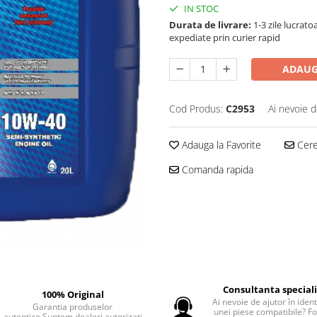
IN STOC
Durata de livrare:
1-3 zile lucrat
expediate prin curier rapid
ADAUG
Cod Produs:
C2953
Ai nevoie d
Adauga la Favorite
Cere 
Comanda rapida
Consultanta special
100% Original
Ai nevoie de ajutor în iden
Garantia produselor
unei piese compatibile? F
autentice.Suntem dealeri autorizati