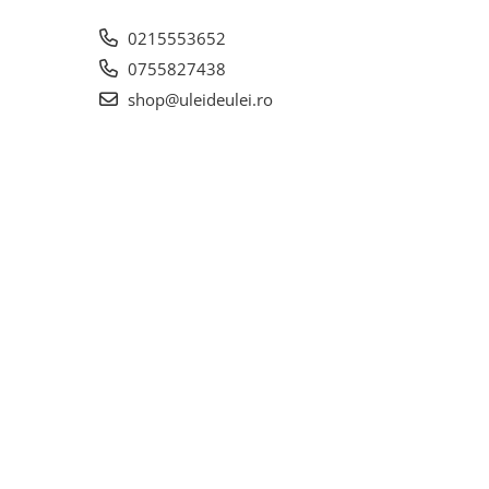
0215553652
0755827438
shop@uleideulei.ro