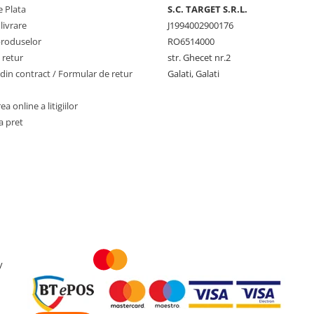
 Plata
S.C. TARGET S.R.L.
livrare
J1994002900176
produselor
RO6514000
 retur
str. Ghecet nr.2
din contract / Formular de retur
Galati, Galati
a online a litigiilor
a pret
y