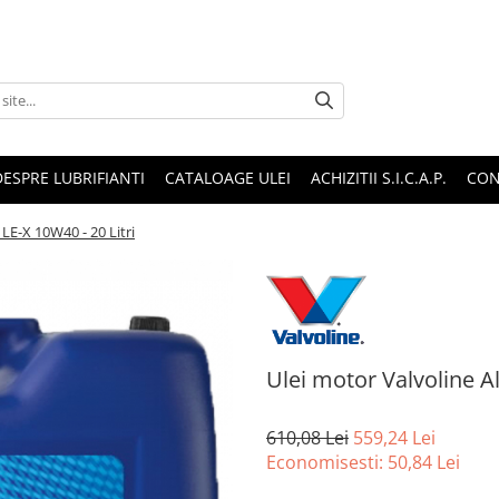
DESPRE LUBRIFIANTI
CATALOAGE ULEI
ACHIZITII S.I.C.A.P.
CON
 LE-X 10W40 - 20 Litri
Ulei motor Valvoline Al
610,08 Lei
559,24 Lei
Economisesti:
50,84
Lei