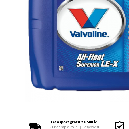
Polish auto
Jante si anvelope
Accesorii spalare si uscare
Intretinere motor
Curatare generala
Restaurare faruri
Spalare si detailing rapid
Decontaminare vopsea
Intretinere vopsea
Dressing exterior
Abrazive
Intretinere moto
Intretinere barci
Recipiente si pulverizatoare
Genti si accesorii
► Filtre auto
Transport gratuit > 500 lei
Curier rapid 25 lei | Easybox si