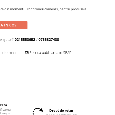
oare din momentul confirmarii comenzii, pentru produsele
A IN COS
e ajutor?
0215553652
/
0755827438
informatii
Solicita publicarea in SEAP
izată
tificarea
Drept de retur
olosește
in 14 zile conform legii