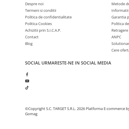
■ Intretinere auto
Despre noi
Metode de
Termeni si conditii
Informatii 
■ Electrice auto
Politica de confidentialitate
Garantia 
■ Siguranta auto
Politica Cookies
Politica de
■ Electrice
Achizitii prin S.I.C.A.P.
Retragere 
Contact
ANPC
■ Truse si scule de mana
Blog
Solutionare
■ Capace roti
Cere ofert
■ Stergatoare auto
SOCIAL
URMARESTE-NE IN SOCIAL MEDIA
■ Suporturi portbagaj
■ Consumabile service
■ Echipamente de ridicare
■ Produse sezoniere
■ Produse universale
©Copyright S.C. TARGET S.R.L. 2026
Platforma E-commerce b
■ Echipamente atelier
Gomag
■ Scule si echipamente
pneumatice