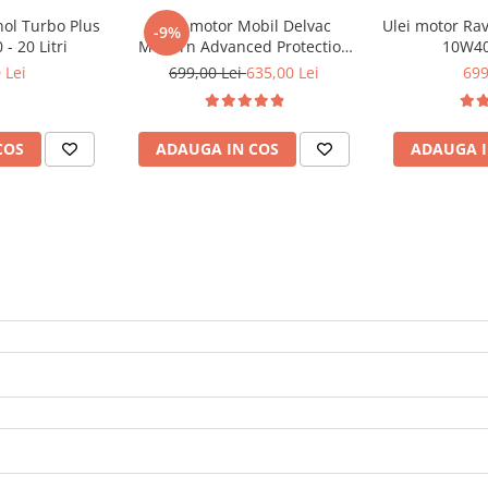
nol Turbo Plus
Ulei motor Mobil Delvac
Ulei motor Ra
-9%
- 20 Litri
Modern Advanced Protection
10W40 
10W40 (XHP ESP) - 20 Litri
 Lei
699,00 Lei
635,00 Lei
699
COS
ADAUGA IN COS
ADAUGA I