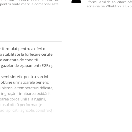
formularul de solicitare of
pentru toate marcile comercializate !
scrie-ne pe WhatApp la 07
 formulat pentru a oferi o
 stabilitate la forfecare cerute
varietate de condiții.
 a gazelor de eșapament (EGR) și
semi-sintetic pentru sarcini
 a obține următoarele beneficii:
piston la temperaturi ridicate,
 îngroșării, inhibarea oxidării,
rea coroziunii și a ruginii,
odusul oferă performanțe
ad, aplicații agricole, construcții