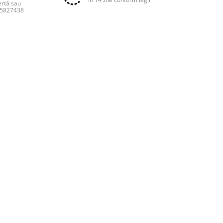
ertă sau
55827438