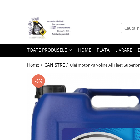
Toate Produsele
► Detailing si cosmetica
TOATE PRODUSELE
HOME
PLATA
LIVRARE
Intretinere interior
Home /
CANISTRE /
Ulei motor Valvoline All Fleet Superior
Curatare tapiterie auto
Curatare si intretinere piele
-8%
Plastice interioare
Perii si pensule
Intretinere exterior
Curatare geamuri auto
Ceara auto
Sealant
Sampon auto