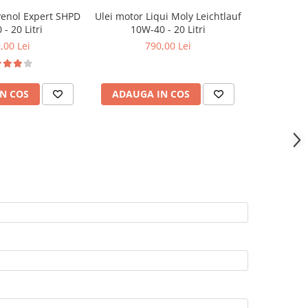
venol Expert SHPD
Ulei motor Liqui Moly Leichtlauf
Ulei mo
-9%
- 20 Litri
10W-40 - 20 Litri
Modern 10
V1 10W40 (X
,00 Lei
790,00 Lei
699,0
N COS
ADAUGA IN COS
ADAUG