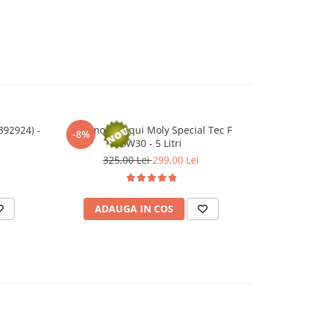
92924) -
Ulei motor Liqui Moly Special Tec F
Ulei moto
-8%
0W30 - 5 Litri
325,00 Lei
299,00 Lei
ADAUGA IN COS
AD