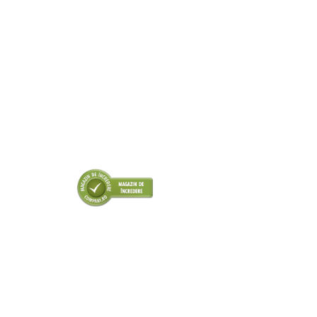
■ Odorizanti auto
■ Consumabile vopsitorie
■ Lampi camioane
■ Carlige remorcare
■ Accesorii vehicule electrice
■ Mobilier service
■ Scule de mana
■ Vulcanizare
■ Vopsea spray
■ Sistem AC
■ Bancuri de scule
► Ulei motor autoturisme
■ Ulei motor RAVENOL