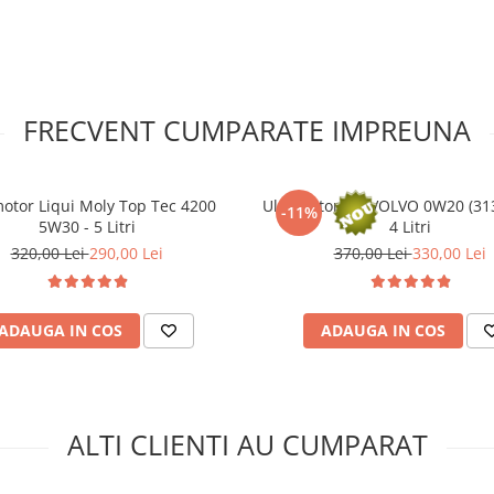
FRECVENT CUMPARATE IMPREUNA
motor Liqui Moly Top Tec 4200
Ulei motor OE VOLVO 0W20 (313
-11%
5W30 - 5 Litri
4 Litri
320,00 Lei
290,00 Lei
370,00 Lei
330,00 Lei
ADAUGA IN COS
ADAUGA IN COS
ALTI CLIENTI AU CUMPARAT