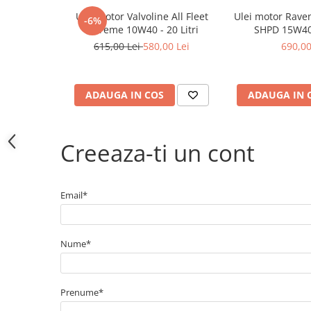
Electrice
Ulei motor Valvoline All Fleet
Ulei motor Rave
-6%
Bujii incandescente
Extreme 10W40 - 20 Litri
SHPD 15W40 
Distributie
615,00 Lei
580,00 Lei
690,00
Kit distributie
Kit lant distributie
ADAUGA IN COS
ADAUGA IN 
Curea distributie
Pompa apa
Transmisie
Creeaza-ti un cont
Kit transmisie
Curea transmisie
Busoane/inele etansare
Email*
Directie/stabilizare
Bielete antiruliu
Nume*
Bielete directie
Cap de bara
Caroserie
Prenume*
Amortizor capota