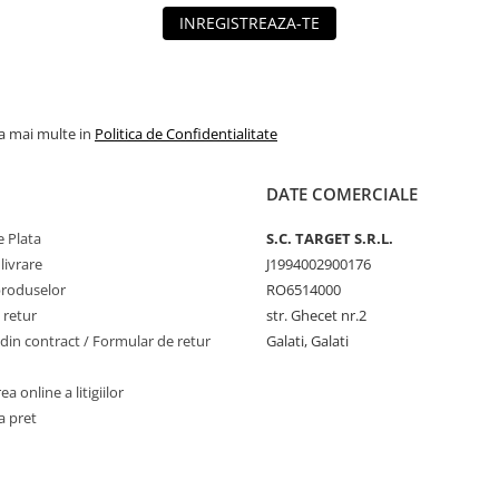
INREGISTREAZA-TE
la mai multe in
Politica de Confidentialitate
DATE COMERCIALE
 Plata
S.C. TARGET S.R.L.
livrare
J1994002900176
produselor
RO6514000
 retur
str. Ghecet nr.2
din contract / Formular de retur
Galati, Galati
a online a litigiilor
a pret