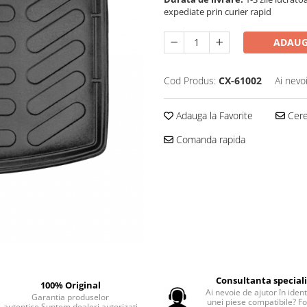
expediate prin curier rapid
ADAUG
Cod Produs:
CX-61002
Ai nevo
Adauga la Favorite
Cere 
Comanda rapida
Consultanta special
100% Original
Ai nevoie de ajutor în iden
Garantia produselor
unei piese compatibile? F
autentice.Suntem dealeri autorizati