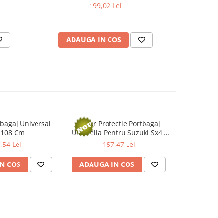
(
199,02 Lei
ADAUGA IN COS
AD
bagaj Universal
Covor Protectie Portbagaj
Covor Pr
X108 Cm
Umbrella Pentru Suzuki Sx4 I
Umbrella 
(2006-2013)
,54 Lei
157,47 Lei
N COS
ADAUGA IN COS
ADAUG