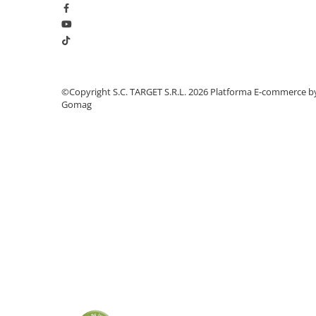
■ Intretinere auto
■ Electrice auto
■ Siguranta auto
■ Electrice
©Copyright S.C. TARGET S.R.L. 2026
Platforma E-commerce b
■ Truse si scule de mana
Gomag
■ Capace roti
■ Stergatoare auto
■ Suporturi portbagaj
■ Consumabile service
■ Echipamente de ridicare
■ Produse sezoniere
■ Produse universale
■ Echipamente atelier
■ Scule si echipamente
pneumatice