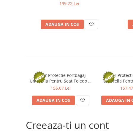
Filtre agent racire
199,22 Lei
Accesorii filtre
Filtre ulei
Filtre aer
ADAUGA IN COS
Filtre combustibil
Filtre habitaclu
Filtre uscator
Filtre hidraulice
Filtre epurator
Sistem franare
Covor Protectie Portbagaj
Covor Protect
Placute frana
Umbrella Pentru Seat Toledo Iv
Umbrella Pent
Liftback (2012-2019)
Benz X253 G
Discuri frana
156,07 Lei
157,47
Saboti frana
ADAUGA IN COS
ADAUGA IN 
Senzori uzura placute
Tamburi frana
Cablu frana de mana
Creeaza-ti un cont
Suport etrier