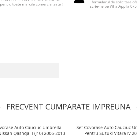
formularul de solicitare of
pentru toate marcile comercializate !
scrie-ne pe WhatApp la 07
FRECVENT CUMPARATE IMPREUNA
vorase Auto Cauciuc Umbrella
Set Covorase Auto Cauciuc U
issan Qashqai I (J10) 2006-2013
Pentru Suzuki Vitara Iv 20