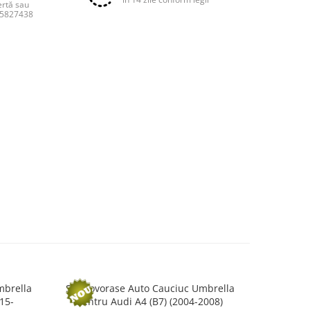
ertă sau
55827438
mbrella
Set Covorase Auto Cauciuc Umbrella
Set Covo
15-
Pentru Audi A4 (B7) (2004-2008)
Pen