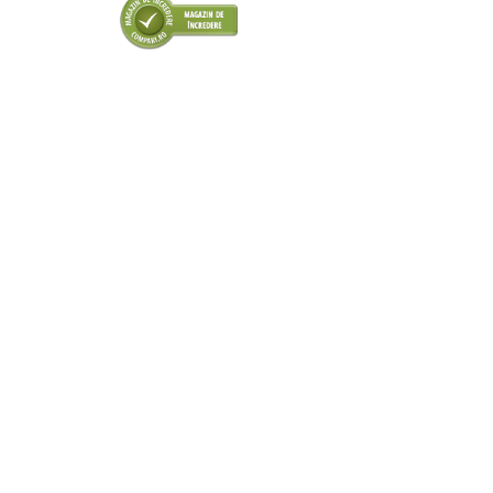
■ Odorizanti auto
■ Consumabile vopsitorie
■ Lampi camioane
■ Carlige remorcare
■ Accesorii vehicule electrice
■ Mobilier service
■ Scule de mana
■ Vulcanizare
■ Vopsea spray
■ Sistem AC
■ Bancuri de scule
► Ulei motor autoturisme
■ Ulei motor RAVENOL