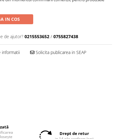
A IN COS
ie de ajutor?
0215553652
/
0755827438
informatii
Solicita publicarea in SEAP
izată
tificarea
Drept de retur
olosește
in 14 zile conform legii