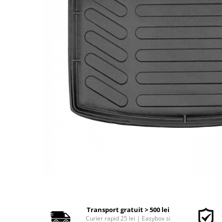
Polish auto
Jante si anvelope
Accesorii spalare si uscare
Intretinere motor
Curatare generala
Restaurare faruri
Spalare si detailing rapid
Decontaminare vopsea
Intretinere vopsea
Dressing exterior
Abrazive
Intretinere moto
Intretinere barci
Recipiente si pulverizatoare
Genti si accesorii
► Filtre auto
Transport gratuit > 500 lei
Curier rapid 25 lei | Easybox si