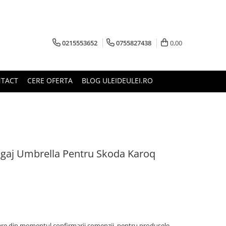
0215553652
0755827438
0,00
TACT
CERE OFERTA
BLOG ULEIDEULEI.RO
agaj Umbrella Pentru Skoda Karoq
oare din momentul confirmarii comenzii, pentru produsele