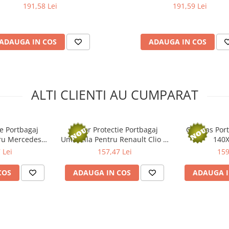
191,58 Lei
191,59 Lei
ADAUGA IN COS
ADAUGA IN COS
ALTI CLIENTI AU CUMPARAT
ie Portbagaj
Covor Protectie Portbagaj
Covoras Port
ru Mercedes
Umbrella Pentru Renault Clio Iv
140
lc (2015-)
Combi. Cu Podea Inalta (2012-
 Lei
157,47 Lei
159
2019)
COS
ADAUGA IN COS
ADAUGA I