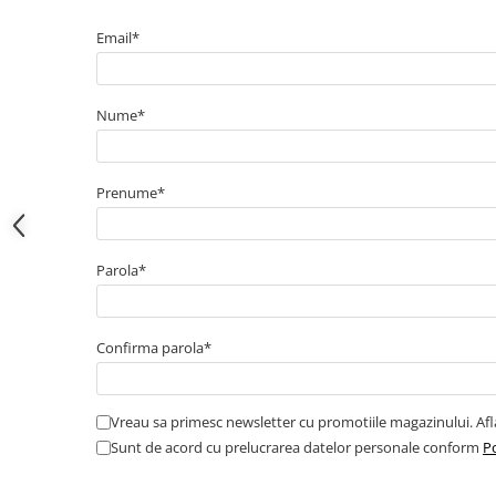
Electrice
Bujii incandescente
Email*
Distributie
Kit distributie
Nume*
Kit lant distributie
Curea distributie
Pompa apa
Prenume*
Transmisie
Kit transmisie
Parola*
Curea transmisie
Busoane/inele etansare
Directie/stabilizare
Confirma parola*
Bielete antiruliu
Bielete directie
Vreau sa primesc newsletter cu promotiile magazinului. Af
Cap de bara
Sunt de acord cu prelucrarea datelor personale conform
Po
Caroserie
Amortizor capota