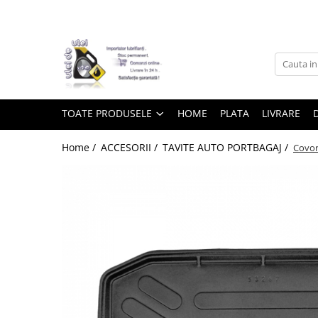
Toate Produsele
► Detailing si cosmetica
TOATE PRODUSELE
HOME
PLATA
LIVRARE
Intretinere interior
Home /
ACCESORII /
TAVITE AUTO PORTBAGAJ /
Covor
Curatare tapiterie auto
Curatare si intretinere piele
Plastice interioare
Perii si pensule
Intretinere exterior
Curatare geamuri auto
Ceara auto
Sealant
Sampon auto