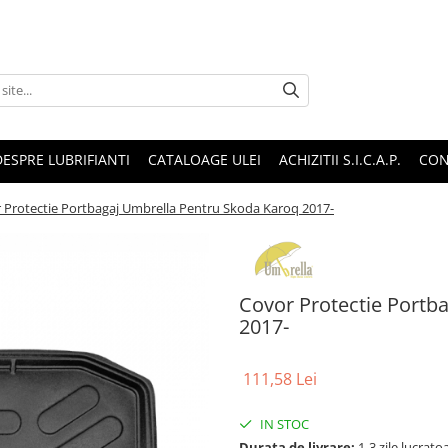
DESPRE LUBRIFIANTI
CATALOAGE ULEI
ACHIZITII S.I.C.A.P.
CON
 Protectie Portbagaj Umbrella Pentru Skoda Karoq 2017-
Covor Protectie Portb
2017-
111,58 Lei
IN STOC
Durata de livrare:
1-3 zile lucrat