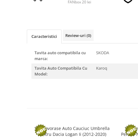
FANbox 20 lei
■ Accesorii filtre
■ Filtre ulei
Review-uri
(0)
■ Filtre aer
Caracteristici
■ Filtre combustibil
Tavita auto compatibila cu
SKODA
■ Filtre habitaclu
marca:
■ Filtre hidraulice
Tavita Auto Compatibila Cu
Karoq
Model:
■ Filtre uscator
■ Filtre aditivi
■ Filtre epurator
■ Filtre agent racire
► Piese auto
Filtre
Set Covorase Auto Cauciuc Umbrella
Set Co
Filtre aditivi
Pentru Dacia Logan Ii (2012-2020)
Pentru N