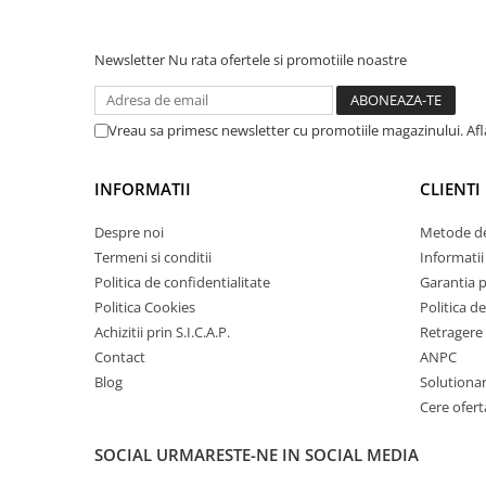
Amortizor portbagaj/hayon
Suspensie
Newsletter
Nu rata ofertele si promotiile noastre
Amortizor
Arcuri
Vreau sa primesc newsletter cu promotiile magazinului. Af
Pivot suspensie
Ambreiaj
INFORMATII
CLIENTI
► Accesorii auto
Despre noi
Metode de
Termeni si conditii
Informatii 
Politica de confidentialitate
Garantia 
■ Huse scaune auto
Politica Cookies
Politica de
■ Tavite auto portbagaj
Achizitii prin S.I.C.A.P.
Retragere 
Contact
ANPC
■ Covorase/presuri auto
Blog
Solutionare
■ Becuri auto
Cere ofert
■ Accesorii auto interior
SOCIAL
URMARESTE-NE IN SOCIAL MEDIA
■ Accesorii auto exterior