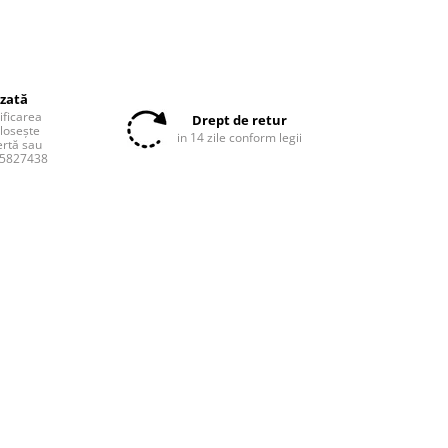
izată
tificarea
Drept de retur
olosește
in 14 zile conform legii
ertă sau
55827438