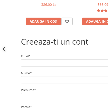
Electrice
386,00 Lei
366,09
Bujii incandescente
Distributie
Kit distributie
ADAUGA IN COS
ADAUGA IN 
Kit lant distributie
Curea distributie
Creeaza-ti un cont
Pompa apa
Transmisie
Kit transmisie
Email*
Curea transmisie
Busoane/inele etansare
Nume*
Directie/stabilizare
Bielete antiruliu
Bielete directie
Prenume*
Cap de bara
Caroserie
Parola*
Amortizor capota