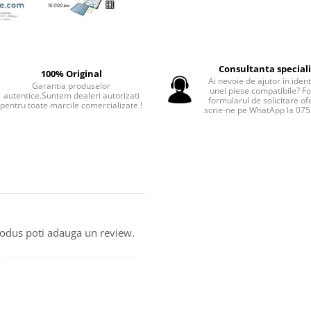
Consultanta special
100% Original
Ai nevoie de ajutor în iden
Garantia produselor
unei piese compatibile? F
autentice.Suntem dealeri autorizati
formularul de solicitare of
pentru toate marcile comercializate !
scrie-ne pe WhatApp la 07
produs poti adauga un review.