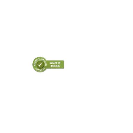
■ Odorizanti auto
■ Consumabile vopsitorie
■ Lampi camioane
■ Carlige remorcare
■ Accesorii vehicule electrice
■ Mobilier service
■ Scule de mana
■ Vulcanizare
■ Vopsea spray
■ Sistem AC
■ Bancuri de scule
► Ulei motor autoturisme
■ Ulei motor RAVENOL