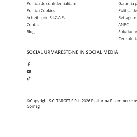
■ Intretinere auto
Politica de confidentialitate
Garantia 
Politica Cookies
Politica de
■ Electrice auto
Achizitii prin S.I.C.A.P.
Retragere 
■ Siguranta auto
Contact
ANPC
Blog
Solutionare
■ Electrice
Cere ofert
■ Truse si scule de mana
■ Capace roti
SOCIAL
URMARESTE-NE IN SOCIAL MEDIA
■ Stergatoare auto
■ Suporturi portbagaj
■ Consumabile service
■ Echipamente de ridicare
■ Produse sezoniere
©Copyright S.C. TARGET S.R.L. 2026
Platforma E-commerce b
Gomag
■ Produse universale
■ Echipamente atelier
■ Scule si echipamente
pneumatice