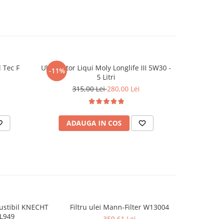
l Tec F
Ulei motor Liqui Moly Longlife III 5W30 -
Ulei mot
-11%
-10%
5 Litri
315,00 Lei
280,00 Lei
3
ADAUGA IN COS
AD
ustibil KNECHT
Filtru ulei Mann-Filter W13004
Filtru Com
L949
P
359,61 Lei