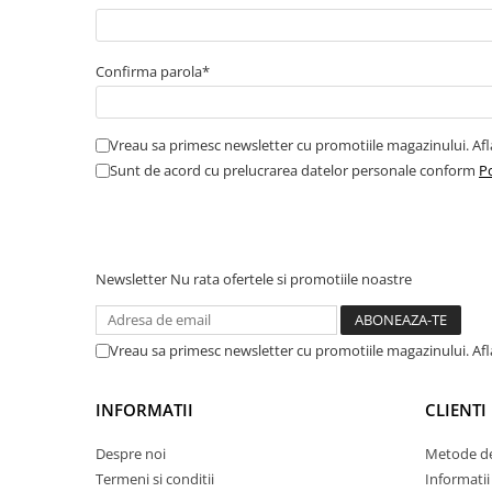
Amortizor portbagaj/hayon
Suspensie
Confirma parola*
Amortizor
Arcuri
Vreau sa primesc newsletter cu promotiile magazinului. Af
Pivot suspensie
Sunt de acord cu prelucrarea datelor personale conform
Po
Ambreiaj
► Accesorii auto
Newsletter
Nu rata ofertele si promotiile noastre
■ Huse scaune auto
■ Tavite auto portbagaj
Vreau sa primesc newsletter cu promotiile magazinului. Af
■ Covorase/presuri auto
■ Becuri auto
INFORMATII
CLIENTI
■ Accesorii auto interior
Despre noi
Metode de
■ Accesorii auto exterior
Termeni si conditii
Informatii 