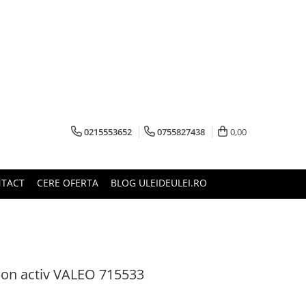
0215553652
0755827438
0,00
TACT
CERE OFERTA
BLOG ULEIDEULEI.RO
rbon activ VALEO 715533