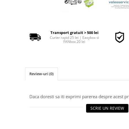
■ Accesorii filtre
■ Filtre ulei
Transport gratuit > 500 lei
■ Filtre aer
Curier rapid 25 lei | Easybox si
FANbox 20 lei
■ Filtre combustibil
■ Filtre habitaclu
■ Filtre hidraulice
■ Filtre uscator
Review-uri
(0)
■ Filtre aditivi
■ Filtre epurator
Daca doresti sa iti exprimi parerea despre acest 
■ Filtre agent racire
► Piese auto
SCRIE UN REVIEW
Filtre
Filtre aditivi