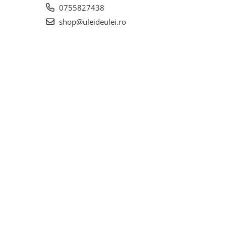
0755827438
shop@uleideulei.ro