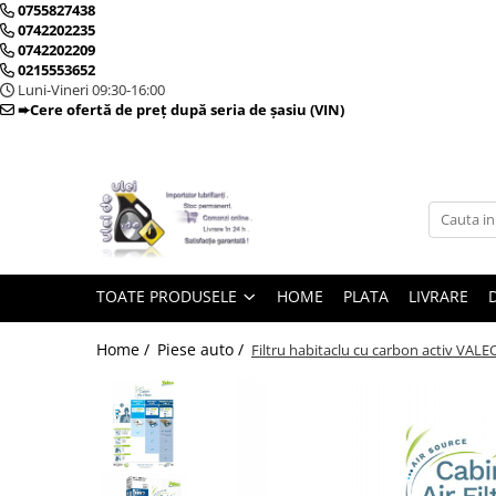
0755827438
0742202235
0742202209
0215553652
Toate Produsele
Luni-Vineri 09:30-16:00
➨Cere ofertă de preț după seria de șasiu (VIN)
► Detailing si cosmetica
Intretinere interior
Curatare tapiterie auto
Curatare si intretinere piele
TOATE PRODUSELE
HOME
PLATA
LIVRARE
Plastice interioare
Perii si pensule
Home /
Piese auto /
Filtru habitaclu cu carbon activ VAL
Intretinere exterior
Curatare geamuri auto
Ceara auto
Sealant
Sampon auto