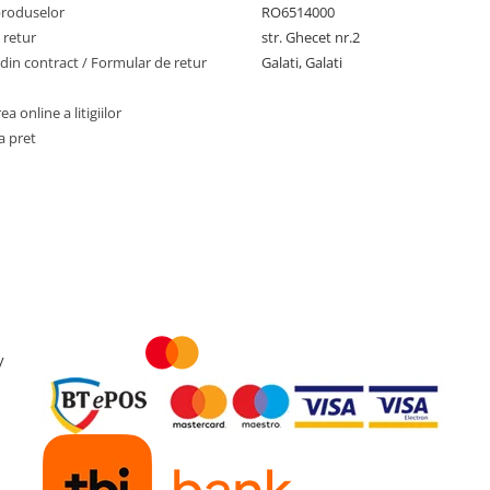
produselor
RO6514000
 retur
str. Ghecet nr.2
din contract / Formular de retur
Galati, Galati
a online a litigiilor
a pret
y