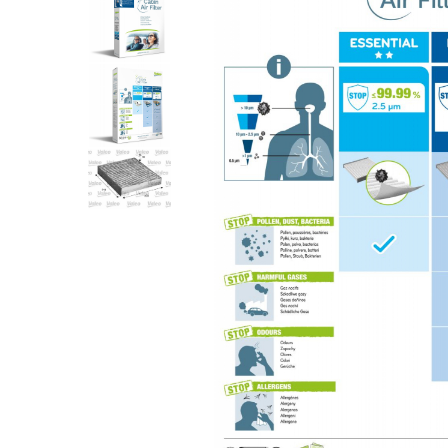
Polish auto
Jante si anvelope
Accesorii spalare si uscare
Intretinere motor
Curatare generala
Restaurare faruri
Spalare si detailing rapid
Decontaminare vopsea
Intretinere vopsea
Dressing exterior
Abrazive
Intretinere moto
Intretinere barci
Recipiente si pulverizatoare
Genti si accesorii
► Filtre auto