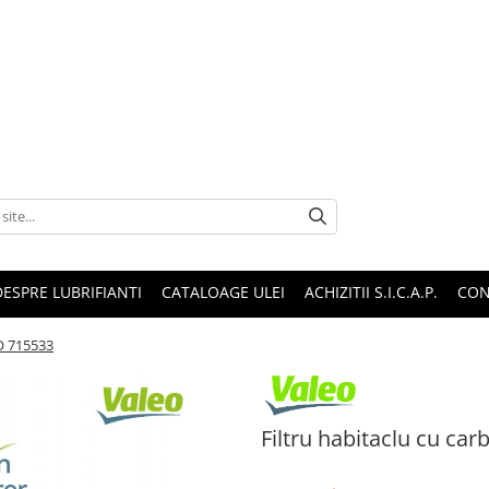
DESPRE LUBRIFIANTI
CATALOAGE ULEI
ACHIZITII S.I.C.A.P.
CON
EO 715533
Filtru habitaclu cu ca