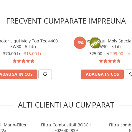
FRECVENT CUMPARATE IMPREUNA
motor Liqui Moly Top Tec 4400
Ulei motor Liqui Moly Specia
-8%
5W30 - 5 Litri
0W30 - 5 Litri
370,00 Lei
315,00 Lei
325,00 Lei
299,00 Lei
ADAUGA IN COS
ADAUGA IN COS
ALTI CLIENTI AU CUMPARAT
il Mann-Filter
Filtru Combustibil BOSCH
Filtru comb
22x
F026402839
K