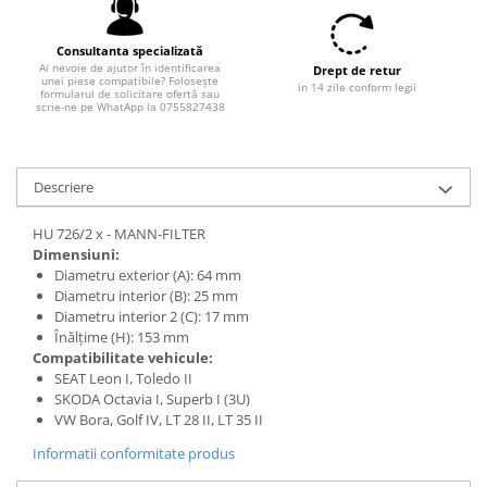
Filtre combustibil
Filtre habitaclu
Consultanta specializată
Filtre uscator
Ai nevoie de ajutor în identificarea
Drept de retur
unei piese compatibile? Folosește
Filtre hidraulice
in 14 zile conform legii
formularul de solicitare ofertă sau
scrie-ne pe WhatApp la 0755827438
Filtre epurator
Sistem franare
Placute frana
Descriere
Discuri frana
HU 726/2 x - MANN-FILTER
Saboti frana
Dimensiuni:
Senzori uzura placute
Diametru exterior (A): 64 mm
Tamburi frana
Diametru interior (B): 25 mm
Diametru interior 2 (C): 17 mm
Cablu frana de mana
Înălțime (H): 153 mm
Suport etrier
Compatibilitate vehicule:
Electrice
SEAT Leon I, Toledo II
SKODA Octavia I, Superb I (3U)
Bujii incandescente
VW Bora, Golf IV, LT 28 II, LT 35 II
Distributie
Informatii conformitate produs
Kit distributie