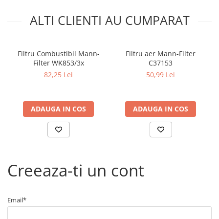
Arcuri
Pivot suspensie
ALTI CLIENTI AU CUMPARAT
Ambreiaj
► Accesorii auto
Filtru Combustibil Mann-
Filtru aer Mann-Filter
■ Huse scaune auto
Filter WK853/3x
C37153
■ Tavite auto portbagaj
82,25 Lei
50,99 Lei
■ Covorase/presuri auto
■ Becuri auto
ADAUGA IN COS
ADAUGA IN COS
■ Accesorii auto interior
■ Accesorii auto exterior
■ Intretinere auto
Creeaza-ti un cont
■ Electrice auto
■ Siguranta auto
■ Electrice
Email*
■ Truse si scule de mana