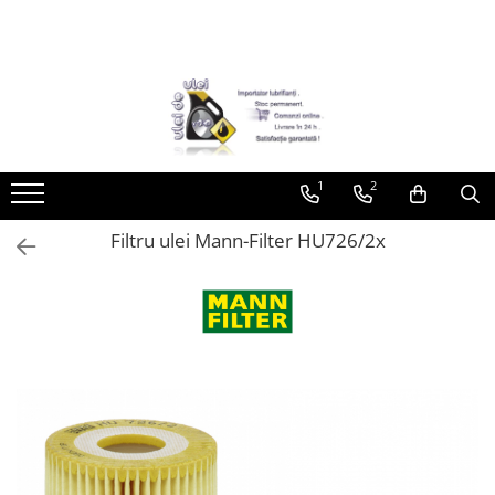
Toate Produsele
► Detailing si cosmetica
Intretinere interior
1
2
Curatare tapiterie auto
Curatare si intretinere piele
Filtru ulei Mann-Filter HU726/2x
Plastice interioare
Perii si pensule
Intretinere exterior
Curatare geamuri auto
Ceara auto
Sealant
Sampon auto
Polish auto
Jante si anvelope