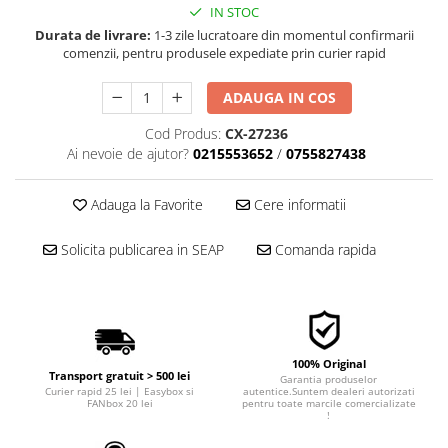
IN STOC
■ Filtre aer
Durata de livrare:
1-3 zile lucratoare din momentul confirmarii
■ Filtre combustibil
comenzii, pentru produsele expediate prin curier rapid
■ Filtre habitaclu
ADAUGA IN COS
■ Filtre hidraulice
Cod Produs:
CX-27236
■ Filtre uscator
Ai nevoie de ajutor?
0215553652
/
0755827438
■ Filtre aditivi
■ Filtre epurator
Adauga la Favorite
Cere informatii
■ Filtre agent racire
Solicita publicarea in SEAP
Comanda rapida
► Piese auto
Filtre
Filtre aditivi
Filtre agent racire
100% Original
Accesorii filtre
Transport gratuit > 500 lei
Garantia produselor
Curier rapid 25 lei | Easybox si
autentice.Suntem dealeri autorizati
Filtre ulei
FANbox 20 lei
pentru toate marcile comercializate
!
Filtre aer