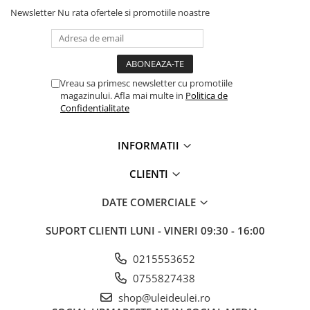
Newsletter
Nu rata ofertele si promotiile noastre
■ Mobilier service
■ Scule de mana
■ Vulcanizare
■ Vopsea spray
Vreau sa primesc newsletter cu promotiile
magazinului. Afla mai multe in
Politica de
■ Sistem AC
Confidentialitate
■ Bancuri de scule
► Ulei motor autoturisme
INFORMATII
■ Ulei motor RAVENOL
CLIENTI
■ Ulei motor LIQUI MOLY
DATE COMERCIALE
■ Ulei motor CASTROL
■ Ulei motor MOBIL
SUPORT CLIENTI
LUNI - VINERI 09:30 - 16:00
■ Ulei motor MOTUL
0215553652
■ Ulei motor FUCHS
0755827438
■ Ulei motor VALVOLINE
shop@uleideulei.ro