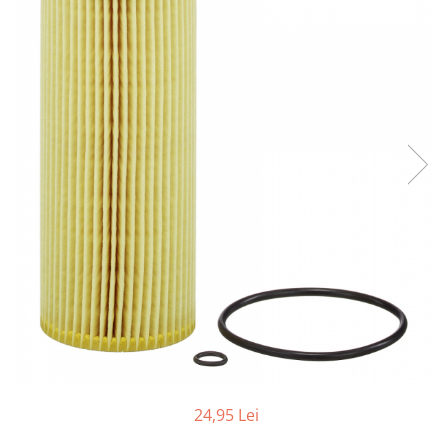
Accesorii spalare si uscare
Intretinere motor
Curatare generala
Restaurare faruri
Spalare si detailing rapid
Decontaminare vopsea
Intretinere vopsea
Dressing exterior
Abrazive
Intretinere moto
Intretinere barci
Recipiente si pulverizatoare
Genti si accesorii
► Filtre auto
■ Accesorii filtre
24,95 Lei
■ Filtre ulei