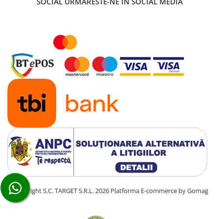
SOCIAL
URMARESTE-NE IN SOCIAL MEDIA
■ Ulei motor ROWE
■ Ulei motor REPSOL
■ Ulei motor SHELL
■ Ulei motor TOTAL
■ Ulei motor ARAL
■ Ulei motor ELF
■ Ulei motor METABOND
■ Ulei motor MANNOL
■ Ulei motor KROON
■ Ulei motor KROSS
■ Ulei motor SELENIA
■ Ulei motor CYCLON
■ Ulei motor OEM
©Copyright S.C. TARGET S.R.L. 2026
Platforma E-commerce by Gomag
Ulei motor DACIA
Ulei motor RENAULT