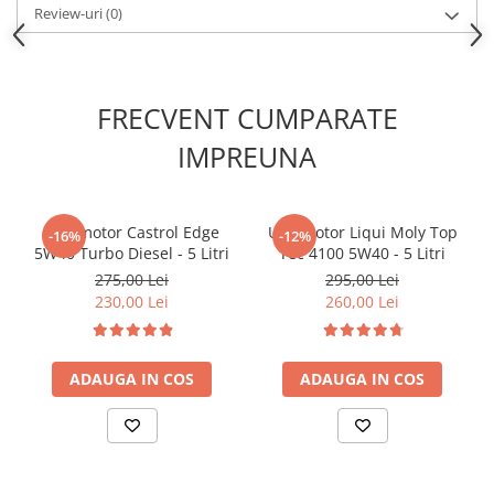
Review-uri
(0)
Kit lant distributie
Curea distributie
Pompa apa
Transmisie
FRECVENT CUMPARATE
Kit transmisie
IMPREUNA
Curea transmisie
Busoane/inele etansare
Directie/stabilizare
Ulei motor Castrol Edge
Ulei motor Liqui Moly Top
-16%
-12%
5W40 Turbo Diesel - 5 Litri
Tec 4100 5W40 - 5 Litri
Bielete antiruliu
275,00 Lei
295,00 Lei
Bielete directie
230,00 Lei
260,00 Lei
Cap de bara
Caroserie
ADAUGA IN COS
ADAUGA IN COS
Amortizor capota
Amortizor portbagaj/hayon
Suspensie
Amortizor