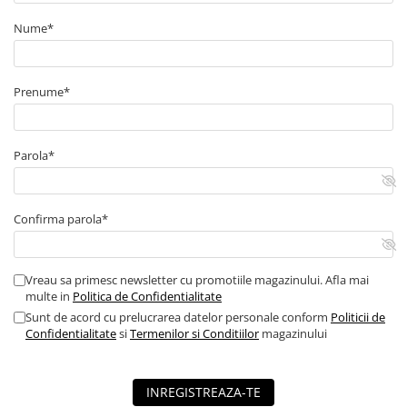
■ Capace roti
Nume*
■ Stergatoare auto
■ Suporturi portbagaj
Prenume*
■ Consumabile service
■ Echipamente de ridicare
■ Produse sezoniere
Parola*
■ Produse universale
■ Echipamente atelier
Confirma parola*
■ Scule si echipamente
pneumatice
Vreau sa primesc newsletter cu promotiile magazinului. Afla mai
■ Odorizanti auto
multe in
Politica de Confidentialitate
■ Consumabile vopsitorie
Sunt de acord cu prelucrarea datelor personale conform
Politicii de
Confidentialitate
si
Termenilor si Conditiilor
magazinului
■ Lampi camioane
■ Carlige remorcare
INREGISTREAZA-TE
■ Accesorii vehicule electrice