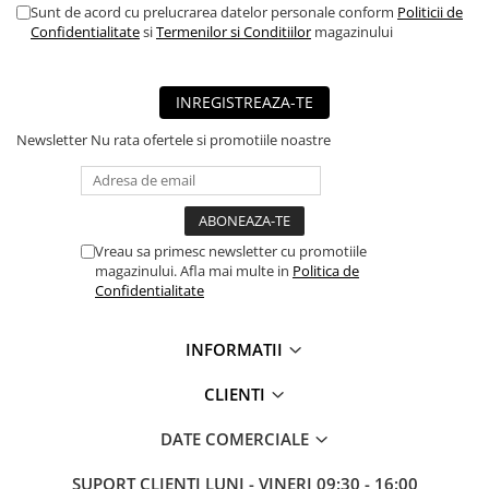
Sunt de acord cu prelucrarea datelor personale conform
Politicii de
■ Mobilier service
Confidentialitate
si
Termenilor si Conditiilor
magazinului
■ Scule de mana
■ Vulcanizare
INREGISTREAZA-TE
■ Vopsea spray
Newsletter
Nu rata ofertele si promotiile noastre
■ Sistem AC
■ Bancuri de scule
► Ulei motor autoturisme
Vreau sa primesc newsletter cu promotiile
■ Ulei motor RAVENOL
magazinului. Afla mai multe in
Politica de
Confidentialitate
■ Ulei motor LIQUI MOLY
■ Ulei motor CASTROL
INFORMATII
■ Ulei motor MOBIL
CLIENTI
■ Ulei motor MOTUL
■ Ulei motor FUCHS
DATE COMERCIALE
■ Ulei motor VALVOLINE
SUPORT CLIENTI
LUNI - VINERI 09:30 - 16:00