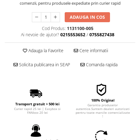
comenzii, pentru produsele expediate prin curier rapid
■ Filtre aer
■ Filtre combustibil
ADAUGA IN COS
■ Filtre habitaclu
Cod Produs:
1131100-005
■ Filtre hidraulice
Ai nevoie de ajutor?
0215553652
/
0755827438
■ Filtre uscator
Adauga la Favorite
Cere informatii
■ Filtre aditivi
■ Filtre epurator
Solicita publicarea in SEAP
Comanda rapida
■ Filtre agent racire
► Piese auto
Filtre
Filtre aditivi
100% Original
Transport gratuit > 500 lei
Garantia produselor
Filtre agent racire
Curier rapid 25 lei | Easybox si
autentice.Suntem dealeri autorizati
FANbox 20 lei
pentru toate marcile comercializate
Accesorii filtre
!
Filtre ulei
Filtre aer