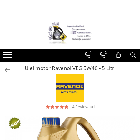
Toate Produsele
► Detailing si cosmetica
Intretinere interior
1
2
Curatare tapiterie auto
Curatare si intretinere piele
Ulei motor Ravenol VEG 5W40 - 5 Litri
Plastice interioare
Perii si pensule
Intretinere exterior
Curatare geamuri auto
Ceara auto
4 Review-uri
Sealant
Sampon auto
Polish auto
Jante si anvelope