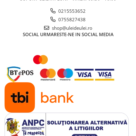
■ Ulei motor ROWE
0215553652
■ Ulei motor REPSOL
0755827438
■ Ulei motor SHELL
shop@uleideulei.ro
■ Ulei motor TOTAL
SOCIAL
URMARESTE-NE IN SOCIAL MEDIA
■ Ulei motor ARAL
■ Ulei motor ELF
■ Ulei motor METABOND
■ Ulei motor MANNOL
■ Ulei motor KROON
■ Ulei motor KROSS
■ Ulei motor SELENIA
■ Ulei motor CYCLON
■ Ulei motor OEM
Ulei motor DACIA
Ulei motor RENAULT