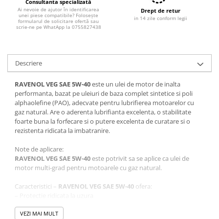
Filtre combustibil
Consultanta specializată
Ai nevoie de ajutor în identificarea
Drept de retur
Filtre habitaclu
unei piese compatibile? Folosește
in 14 zile conform legii
formularul de solicitare ofertă sau
Filtre uscator
scrie-ne pe WhatApp la 0755827438
Filtre hidraulice
Filtre epurator
Descriere
Sistem franare
Placute frana
RAVENOL VEG SAE 5W-40
este un ulei de motor de inalta
Discuri frana
performanta, bazat pe uleiuri de baza complet sintetice si poli
alphaolefine (PAO), adecvate pentru lubrifierea motoarelor cu
Saboti frana
gaz natural. Are o aderenta lubrifianta excelenta, o stabilitate
Senzori uzura placute
foarte buna la forfecare si o putere excelenta de curatare si o
rezistenta ridicata la imbatranire.
Tamburi frana
Cablu frana de mana
Note de aplicare:
Suport etrier
RAVENOL VEG SAE 5W-40
este potrivit sa se aplice ca ulei de
motor multi-grad pentru motoarele cu gaz natural.
Electrice
Bujii incandescente
Caracteristici –
RAVENOL VEG SAE 5W-40
ofera:
– Protectie ridicata la uzura
Distributie
– Economie de combustibil prin proprietati de frecare scazuta
Kit distributie
– Proprietati excelente de detergent si dispersant
VEZI MAI MULT