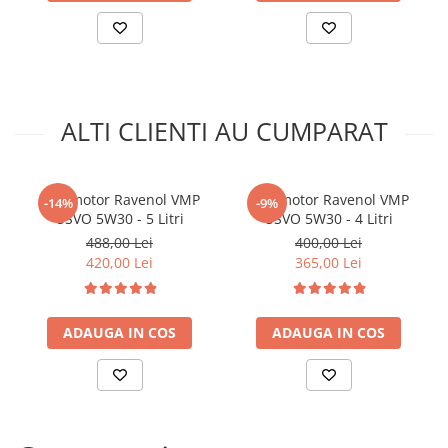
Arcuri
Pivot suspensie
Ambreiaj
► Accesorii auto
■ Huse scaune auto
ALTI CLIENTI AU CUMPARAT
■ Tavite auto portbagaj
■ Covorase/presuri auto
Ulei motor Ravenol VMP
Ulei motor Ravenol VMP
-14%
-9%
■ Becuri auto
USVO 5W30 - 5 Litri
USVO 5W30 - 4 Litri
488,00 Lei
400,00 Lei
■ Accesorii auto interior
420,00 Lei
365,00 Lei
■ Accesorii auto exterior
■ Intretinere auto
ADAUGA IN COS
ADAUGA IN COS
■ Electrice auto
■ Siguranta auto
■ Electrice
■ Truse si scule de mana