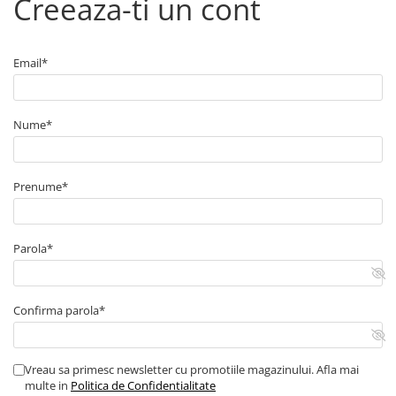
Creeaza-ti un cont
■ Capace roti
■ Stergatoare auto
Email*
■ Suporturi portbagaj
■ Consumabile service
■ Echipamente de ridicare
Nume*
■ Produse sezoniere
■ Produse universale
Prenume*
■ Echipamente atelier
■ Scule si echipamente
Parola*
pneumatice
■ Odorizanti auto
■ Consumabile vopsitorie
Confirma parola*
■ Lampi camioane
■ Carlige remorcare
Vreau sa primesc newsletter cu promotiile magazinului. Afla mai
multe in
Politica de Confidentialitate
■ Accesorii vehicule electrice