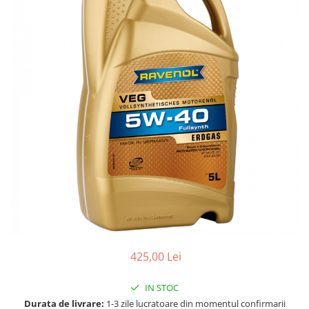
Accesorii spalare si uscare
Intretinere motor
Curatare generala
Restaurare faruri
Spalare si detailing rapid
Decontaminare vopsea
Intretinere vopsea
Dressing exterior
Abrazive
Intretinere moto
Intretinere barci
Recipiente si pulverizatoare
Genti si accesorii
425,00 Lei
► Filtre auto
■ Accesorii filtre
IN STOC
■ Filtre ulei
Durata de livrare:
1-3 zile lucratoare din momentul confirmarii