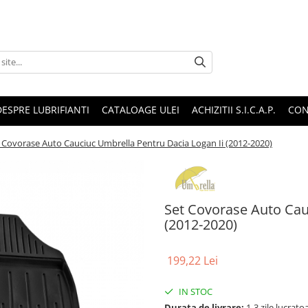
DESPRE LUBRIFIANTI
CATALOAGE ULEI
ACHIZITII S.I.C.A.P.
CON
 Covorase Auto Cauciuc Umbrella Pentru Dacia Logan Ii (2012-2020)
Set Covorase Auto Cau
(2012-2020)
199,22 Lei
IN STOC
Durata de livrare:
1-3 zile lucrat