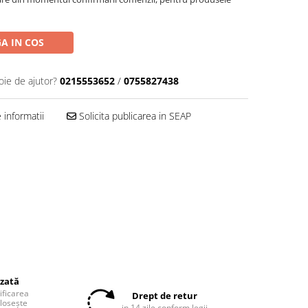
A IN COS
oie de ajutor?
0215553652
/
0755827438
informatii
Solicita publicarea in SEAP
izată
tificarea
Drept de retur
olosește
in 14 zile conform legii