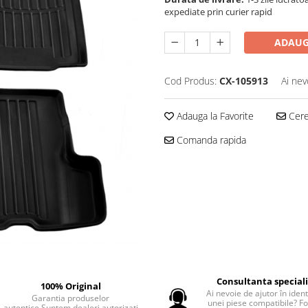
expediate prin curier rapid
ADAUG
Cod Produs:
CX-105913
Ai nev
Adauga la Favorite
Cere 
Comanda rapida
Consultanta special
100% Original
Ai nevoie de ajutor în iden
Garantia produselor
unei piese compatibile? F
autentice.Suntem dealeri autorizati