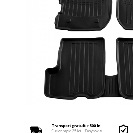
Polish auto
Jante si anvelope
Accesorii spalare si uscare
Intretinere motor
Curatare generala
Restaurare faruri
Spalare si detailing rapid
Decontaminare vopsea
Intretinere vopsea
Dressing exterior
Abrazive
Intretinere moto
Intretinere barci
Recipiente si pulverizatoare
Genti si accesorii
► Filtre auto
Transport gratuit > 500 lei
Curier rapid 25 lei | Easybox si