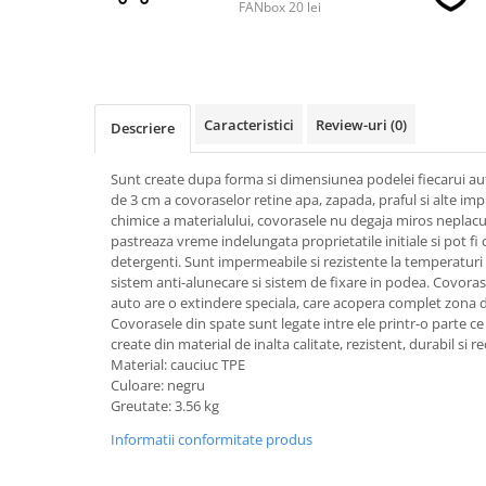
FANbox 20 lei
■ Accesorii filtre
■ Filtre ulei
Caracteristici
Review-uri
(0)
■ Filtre aer
Descriere
■ Filtre combustibil
Sunt create dupa forma si dimensiunea podelei fiecarui au
■ Filtre habitaclu
de 3 cm a covoraselor retine apa, zapada, praful si alte imp
chimice a materialului, covorasele nu degaja miros neplacut 
■ Filtre hidraulice
pastreaza vreme indelungata proprietatile initiale si pot fi
detergenti. Sunt impermeabile si rezistente la temperaturi 
■ Filtre uscator
sistem anti-alunecare si sistem de fixare in podea. Covora
■ Filtre aditivi
auto are o extindere speciala, care acopera complet zona d
Covorasele din spate sunt legate intre ele printr-o parte ce
■ Filtre epurator
create din material de inalta calitate, rezistent, durabil si rec
■ Filtre agent racire
Material: cauciuc TPE
Culoare: negru
► Piese auto
Greutate: 3.56 kg
Filtre
Informatii conformitate produs
Filtre aditivi