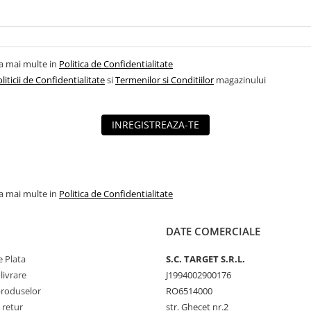
la mai multe in
Politica de Confidentialitate
liticii de Confidentialitate
si
Termenilor si Conditiilor
magazinului
INREGISTREAZA-TE
la mai multe in
Politica de Confidentialitate
DATE COMERCIALE
 Plata
S.C. TARGET S.R.L.
livrare
J1994002900176
produselor
RO6514000
 retur
str. Ghecet nr.2