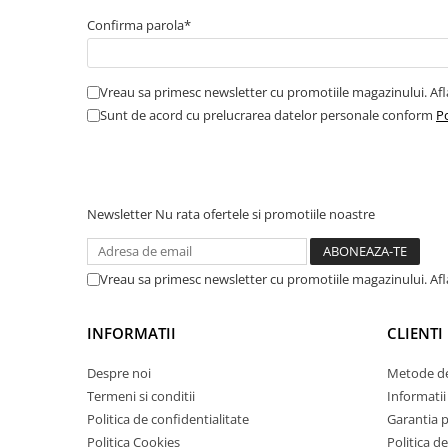
Amortizor portbagaj/hayon
Confirma parola*
Suspensie
Amortizor
Vreau sa primesc newsletter cu promotiile magazinului. Af
Arcuri
Sunt de acord cu prelucrarea datelor personale conform
Po
Pivot suspensie
Ambreiaj
► Accesorii auto
Newsletter
Nu rata ofertele si promotiile noastre
■ Huse scaune auto
Vreau sa primesc newsletter cu promotiile magazinului. Af
■ Tavite auto portbagaj
INFORMATII
CLIENTI
■ Covorase/presuri auto
■ Becuri auto
Despre noi
Metode de
Termeni si conditii
Informatii 
■ Accesorii auto interior
Politica de confidentialitate
Garantia 
■ Accesorii auto exterior
Politica Cookies
Politica de