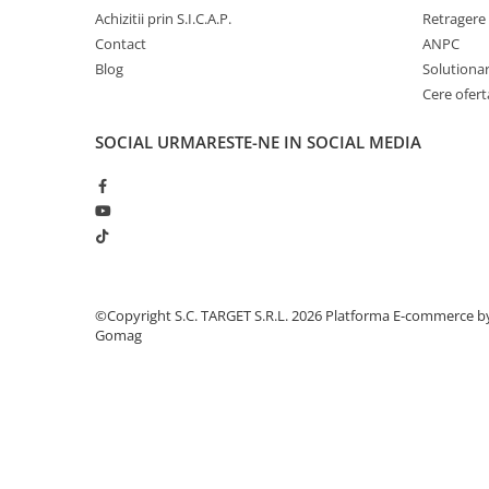
■ Intretinere auto
Achizitii prin S.I.C.A.P.
Retragere 
Contact
ANPC
■ Electrice auto
Blog
Solutionare
■ Siguranta auto
Cere ofert
■ Electrice
SOCIAL
URMARESTE-NE IN SOCIAL MEDIA
■ Truse si scule de mana
■ Capace roti
■ Stergatoare auto
■ Suporturi portbagaj
■ Consumabile service
©Copyright S.C. TARGET S.R.L. 2026
Platforma E-commerce b
■ Echipamente de ridicare
Gomag
■ Produse sezoniere
■ Produse universale
■ Echipamente atelier
■ Scule si echipamente
pneumatice