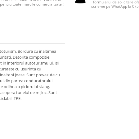
formularul de solicitare of
pentru toate marcile comercializate !
scrie-ne pe WhatApp la 07
toturism. Bordura cu inaltimea
uritati. Datorita compozitiei
in interiorul autoturismului. Isi
 curatate cu usurinta cu
inalte si joase. Sunt prevazute cu
sul din partea conducatorului
e odihna a piciorului stang.
 acopera tunelul de mijloc. Sunt
iclabil -TPE.