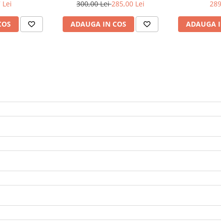
DES MP5 MP6
83A061511041, Set spate
PENTRU VO
 Lei
300,00 Lei
285,00 Lei
289
 ROSU
COS
ADAUGA IN COS
ADAUGA I