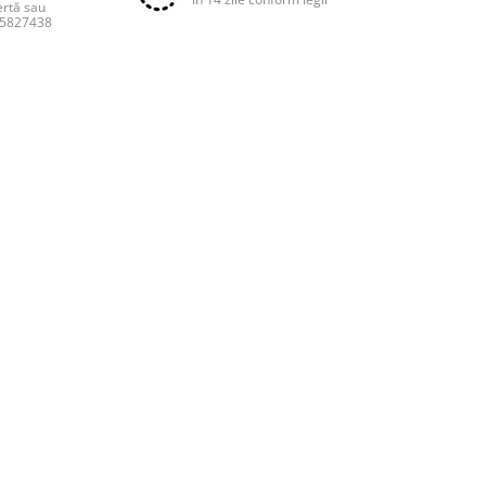
ertă sau
55827438