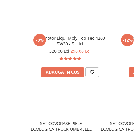
Filtre agent racire
Accesorii filtre
Filtre ulei
Filtre aer
Filtre combustibil
Ulei motor Liqui Moly Top Tec 4200
Ulei 
Filtre habitaclu
-9%
-12%
5W30 - 5 Litri
Filtre uscator
320,00 Lei
290,00 Lei
Filtre hidraulice
Filtre epurator
Sistem franare
ADAUGA IN COS
Placute frana
Discuri frana
Saboti frana
Senzori uzura placute
Tamburi frana
Cablu frana de mana
SET COVORASE PIELE
SET COVORA
Suport etrier
ECOLOGICA TRUCK UMBRELLA
ECOLOGICA TRU