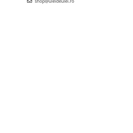
shop@uleideulei.ro