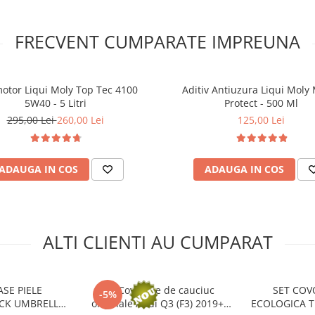
FRECVENT CUMPARATE IMPREUNA
motor Liqui Moly Top Tec 4100
Aditiv Antiuzura Liqui Moly
5W40 - 5 Litri
Protect - 500 Ml
295,00 Lei
260,00 Lei
125,00 Lei
ADAUGA IN COS
ADAUGA IN COS
ALTI CLIENTI AU CUMPARAT
SE PIELE
Set Covorase de cauciuc
SET COV
-5%
CK UMBRELLA
originale Audi Q3 (F3) 2019+
ECOLOGICA 