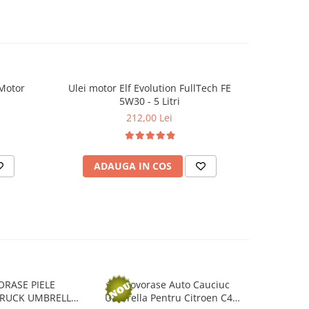
 Motor
Ulei motor Elf Evolution FullTech FE
Aditiv C
5W30 - 5 Litri
Diese
212,00 Lei
ADAUGA IN COS
AD
ORASE PIELE
Set Covorase Auto Cauciuc
Set Covo
TRUCK UMBRELLA
Umbrella Pentru Citroen C4
Umbrella 