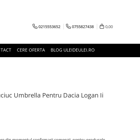
0215553652
0755827438
0,00
TACT
CERE OFERTA
BLOG ULEIDEULEI.RO
ciuc Umbrella Pentru Dacia Logan Ii
oare din momentul confirmarii comenzii, pentru produsele