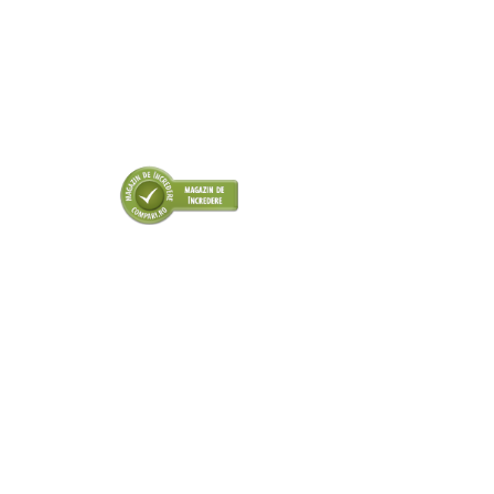
■ Odorizanti auto
■ Consumabile vopsitorie
■ Lampi camioane
■ Carlige remorcare
■ Accesorii vehicule electrice
■ Mobilier service
■ Scule de mana
■ Vulcanizare
■ Vopsea spray
■ Sistem AC
■ Bancuri de scule
► Ulei motor autoturisme
■ Ulei motor RAVENOL