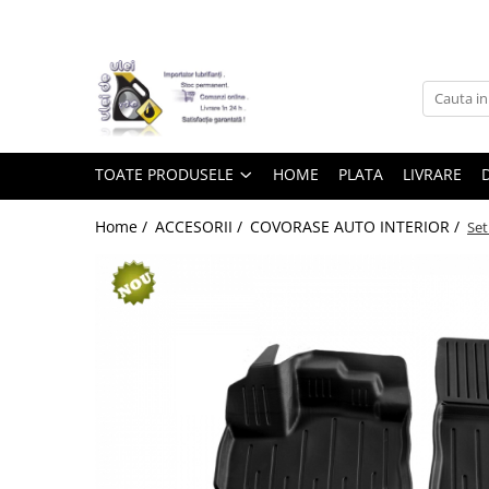
Toate Produsele
► Detailing si cosmetica
TOATE PRODUSELE
HOME
PLATA
LIVRARE
Intretinere interior
Home /
ACCESORII /
COVORASE AUTO INTERIOR /
Set
Curatare tapiterie auto
Curatare si intretinere piele
Plastice interioare
Perii si pensule
Intretinere exterior
Curatare geamuri auto
Ceara auto
Sealant
Sampon auto