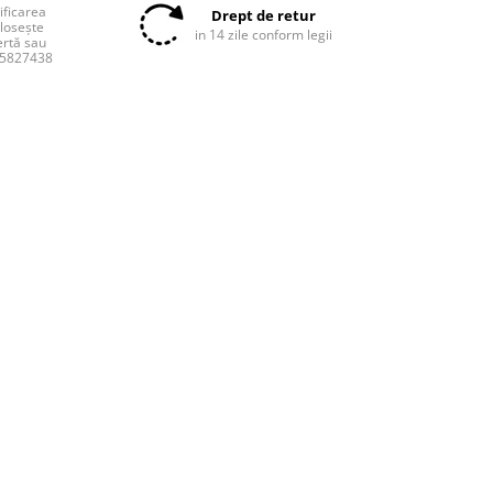
tificarea
Drept de retur
olosește
in 14 zile conform legii
ertă sau
55827438