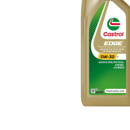
Polish auto
Jante si anvelope
Accesorii spalare si uscare
Intretinere motor
Curatare generala
Restaurare faruri
Spalare si detailing rapid
Decontaminare vopsea
Intretinere vopsea
Dressing exterior
Abrazive
Intretinere moto
Intretinere barci
Recipiente si pulverizatoare
Genti si accesorii
► Filtre auto