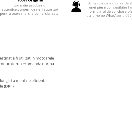
Ai nevoie de ajutor în iden
Garantia produselor
unei piese compatibile? F
autentice.Suntem dealeri autorizati
formularul de solicitare of
pentru toate marcile comercializate !
scrie-ne pe WhatApp la 07
stinat a fi utilizat in motoarele
producatorul recomanda norma
lungi si a mentine eficienta
ule
(DPF)