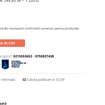
e 5W30 M - 1 Litru
oare din momentul confirmarii comenzii, pentru produsele
A IN COS
e ajutor?
0215553652
/
0755827438
informatii
Solicita publicare in SICAP
izată