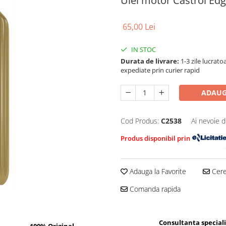
Ulei motor Castrol Edg
65,00 Lei
IN STOC
Durata de livrare:
1-3 zile lucrat
expediate prin curier rapid
ADAUG
Cod Produs:
C2538
Ai nevoie d
Produs disponibil prin
Adauga la Favorite
Cere 
Comanda rapida
Consultanta special
100% Original