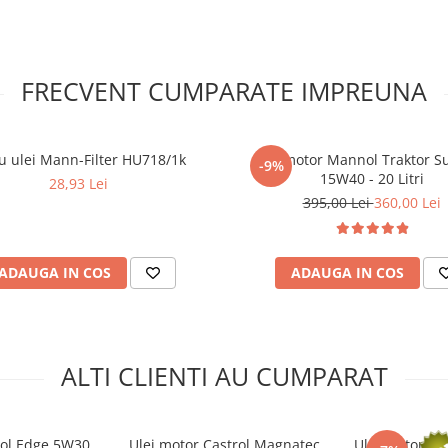
FRECVENT CUMPARATE IMPREUNA
ru ulei Mann-Filter HU718/1k
Ulei motor Mannol Traktor S
-9%
15W40 - 20 Litri
28,93 Lei
395,00 Lei
360,00 Lei
ADAUGA IN COS
ADAUGA IN COS
ALTI CLIENTI AU CUMPARAT
rol Edge 5W30
Ulei motor Castrol Magnatec
Ulei motor Ca