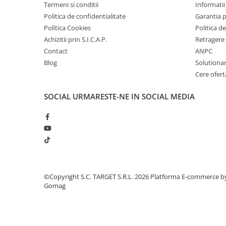
Termeni si conditii
Informatii 
■ Intretinere auto
Politica de confidentialitate
Garantia 
■ Electrice auto
Politica Cookies
Politica de
■ Siguranta auto
Achizitii prin S.I.C.A.P.
Retragere 
Contact
ANPC
■ Electrice
Blog
Solutionare
■ Truse si scule de mana
Cere ofert
■ Capace roti
SOCIAL
URMARESTE-NE IN SOCIAL MEDIA
■ Stergatoare auto
■ Suporturi portbagaj
■ Consumabile service
■ Echipamente de ridicare
■ Produse sezoniere
©Copyright S.C. TARGET S.R.L. 2026
Platforma E-commerce b
■ Produse universale
Gomag
■ Echipamente atelier
■ Scule si echipamente
pneumatice