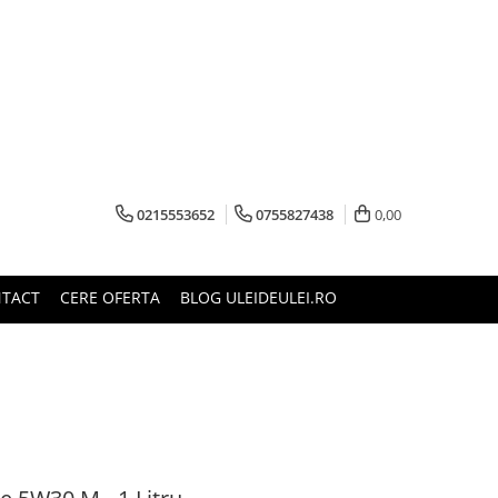
0215553652
0755827438
0,00
TACT
CERE OFERTA
BLOG ULEIDEULEI.RO