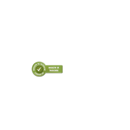
■ Odorizanti auto
■ Consumabile vopsitorie
■ Lampi camioane
■ Carlige remorcare
■ Accesorii vehicule electrice
■ Mobilier service
■ Scule de mana
■ Vulcanizare
■ Vopsea spray
■ Sistem AC
■ Bancuri de scule
► Ulei motor autoturisme
■ Ulei motor RAVENOL