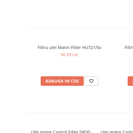
Filtre agent racire
Accesorii filtre
Filtre ulei
Filtre aer
Filtre combustibil
Filtre habitaclu
Filtre uscator
Filtru ulei Mann-Filter HU721/5x
Filt
Filtre hidraulice
56,59 Lei
Filtre epurator
Sistem franare
Placute frana
ADAUGA IN COS
Discuri frana
Saboti frana
Senzori uzura placute
Tamburi frana
Cablu frana de mana
Suport etrier
Ulei motor Castrol Edge 5W30
Ulei motor Cast