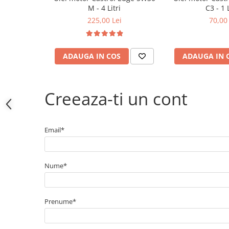
Electrice
M - 4 Litri
C3 - 1 
Bujii incandescente
225,00 Lei
70,00 
Distributie
Kit distributie
ADAUGA IN COS
ADAUGA IN 
Kit lant distributie
Curea distributie
Pompa apa
Creeaza-ti un cont
Transmisie
Kit transmisie
Curea transmisie
Email*
Busoane/inele etansare
Directie/stabilizare
Nume*
Bielete antiruliu
Bielete directie
Cap de bara
Prenume*
Caroserie
Amortizor capota