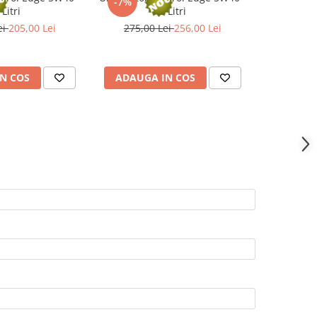
-7%
 Litri
5 Litri
ei
205,00 Lei
275,00 Lei
256,00 Lei
N COS
ADAUGA IN COS
ADAUG