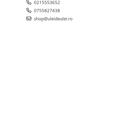
0215553652
0755827438
shop@uleideulei.ro