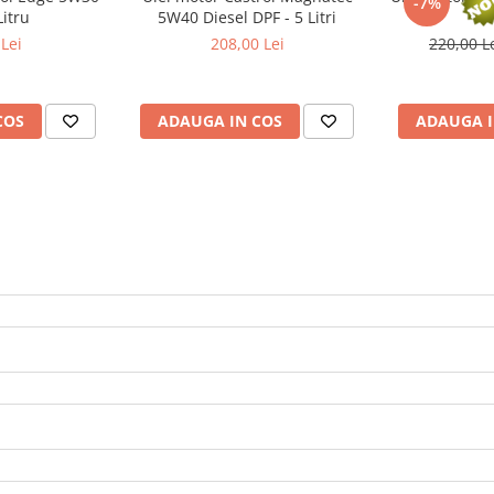
-7%
Litru
5W40 Diesel DPF - 5 Litri
4
Lei
208,00 Lei
220,00 L
COS
ADAUGA IN COS
ADAUGA I