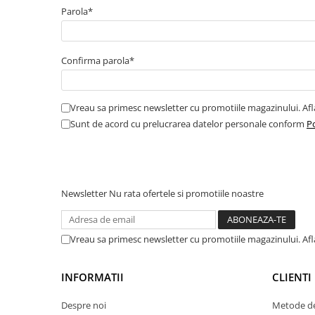
Parola*
Amortizor portbagaj/hayon
Suspensie
Amortizor
Confirma parola*
Arcuri
Pivot suspensie
Vreau sa primesc newsletter cu promotiile magazinului. Af
Ambreiaj
Sunt de acord cu prelucrarea datelor personale conform
Po
► Accesorii auto
■ Huse scaune auto
Newsletter
Nu rata ofertele si promotiile noastre
■ Tavite auto portbagaj
■ Covorase/presuri auto
Vreau sa primesc newsletter cu promotiile magazinului. Af
■ Becuri auto
INFORMATII
CLIENTI
■ Accesorii auto interior
■ Accesorii auto exterior
Despre noi
Metode de