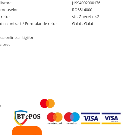
livrare
J1994002900176
produselor
RO6514000
 retur
str. Ghecet nr.2
din contract / Formular de retur
Galati, Galati
a online a litigiilor
a pret
y