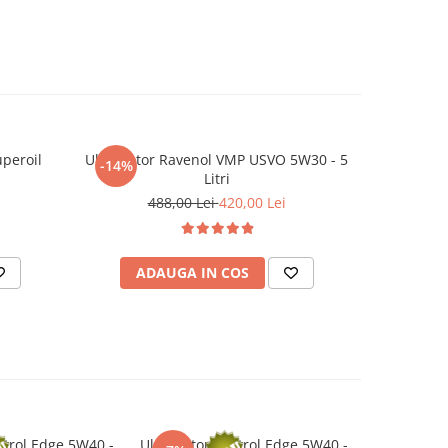
uperoil
Ulei motor Ravenol VMP USVO 5W30 - 5
Aditiv Ule
-14%
-16%
Litri
1
488,00 Lei
420,00 Lei
ADAUGA IN COS
AD
strol Edge 5W40 -
Ulei motor Castrol Edge 5W40 -
Ulei moto