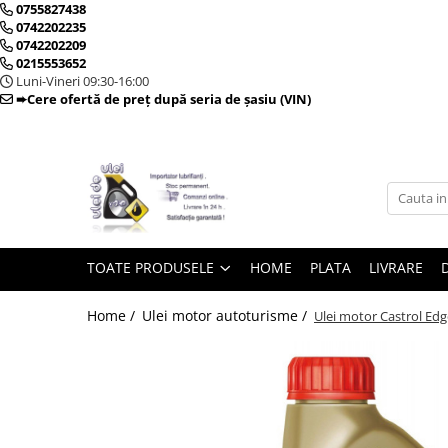
0755827438
0742202235
0742202209
0215553652
Toate Produsele
Luni-Vineri 09:30-16:00
➨Cere ofertă de preț după seria de șasiu (VIN)
► Detailing si cosmetica
Intretinere interior
Curatare tapiterie auto
Curatare si intretinere piele
TOATE PRODUSELE
HOME
PLATA
LIVRARE
Plastice interioare
Perii si pensule
Home /
Ulei motor autoturisme /
Ulei motor Castrol Edg
Intretinere exterior
Curatare geamuri auto
Ceara auto
Sealant
Sampon auto