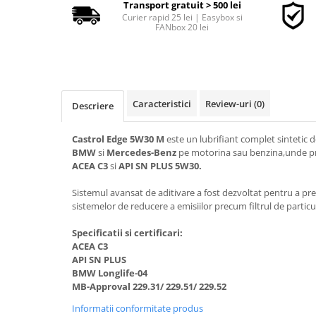
Transport gratuit > 500 lei
Curier rapid 25 lei | Easybox si
FANbox 20 lei
■ Accesorii filtre
■ Filtre ulei
■ Filtre aer
Caracteristici
Review-uri
(0)
■ Filtre combustibil
Descriere
■ Filtre habitaclu
Castrol Edge 5W30 M
este un lubrifiant complet sintetic de
■ Filtre hidraulice
BMW
si
Mercedes-Benz
pe motorina sau benzina,unde 
ACEA C3
si
API SN PLUS 5W30.
■ Filtre uscator
■ Filtre aditivi
Sistemul avansat de aditivare a fost dezvoltat pentru a pre
sistemelor de reducere a emisiilor precum filtrul de partic
■ Filtre epurator
Specificatii si certificari:
■ Filtre agent racire
ACEA C3
► Piese auto
API SN PLUS
BMW Longlife-04
Filtre
MB-Approval 229.31/ 229.51/ 229.52
Filtre aditivi
Informatii conformitate produs