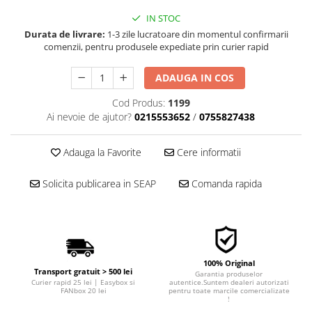
■ Filtre aer
IN STOC
■ Filtre combustibil
Durata de livrare:
1-3 zile lucratoare din momentul confirmarii
comenzii, pentru produsele expediate prin curier rapid
■ Filtre habitaclu
■ Filtre hidraulice
ADAUGA IN COS
■ Filtre uscator
Cod Produs:
1199
Ai nevoie de ajutor?
0215553652
/
0755827438
■ Filtre aditivi
■ Filtre epurator
Adauga la Favorite
Cere informatii
■ Filtre agent racire
Solicita publicarea in SEAP
Comanda rapida
► Piese auto
Filtre
Filtre aditivi
Filtre agent racire
Accesorii filtre
100% Original
Transport gratuit > 500 lei
Garantia produselor
Filtre ulei
Curier rapid 25 lei | Easybox si
autentice.Suntem dealeri autorizati
FANbox 20 lei
pentru toate marcile comercializate
Filtre aer
!