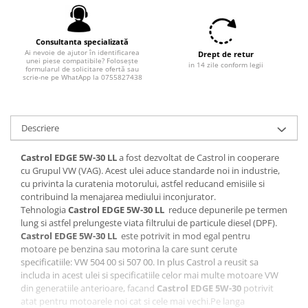
Filtre combustibil
Filtre habitaclu
Filtre uscator
Consultanta specializată
Ai nevoie de ajutor în identificarea
Drept de retur
Filtre hidraulice
unei piese compatibile? Folosește
in 14 zile conform legii
formularul de solicitare ofertă sau
Filtre epurator
scrie-ne pe WhatApp la 0755827438
Sistem franare
Placute frana
Descriere
Discuri frana
Saboti frana
Castrol EDGE 5W-30 LL
a fost dezvoltat de Castrol in cooperare
Senzori uzura placute
cu Grupul VW (VAG). Acest ulei aduce standarde noi in industrie,
cu privinta la curatenia motorului, astfel reducand emisiile si
Tamburi frana
contribuind la menajarea mediului inconjurator.
Cablu frana de mana
Tehnologia
Castrol EDGE 5W-30 LL
reduce depunerile pe termen
Suport etrier
lung si astfel prelungeste viata filtrului de particule diesel (DPF).
Castrol EDGE 5W-30 LL
este potrivit in mod egal pentru
Electrice
motoare pe benzina sau motorina la care sunt cerute
Bujii incandescente
specificatiile: VW 504 00 si 507 00. In plus Castrol a reusit sa
includa in acest ulei si specificatiile celor mai multe motoare VW
Distributie
din generatiile anterioare, facand
Castrol EDGE 5W-30
potrivit
Kit distributie
atat pentru motoarele noi cat si cele mai vechi.Pe langa