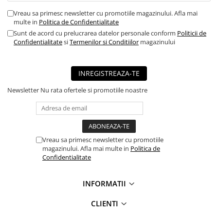
■ Mobilier service
Vreau sa primesc newsletter cu promotiile magazinului. Afla mai
multe in
Politica de Confidentialitate
■ Scule de mana
Sunt de acord cu prelucrarea datelor personale conform
Politicii de
■ Vulcanizare
Confidentialitate
si
Termenilor si Conditiilor
magazinului
■ Vopsea spray
■ Sistem AC
INREGISTREAZA-TE
■ Bancuri de scule
Newsletter
Nu rata ofertele si promotiile noastre
► Ulei motor autoturisme
■ Ulei motor RAVENOL
■ Ulei motor LIQUI MOLY
Vreau sa primesc newsletter cu promotiile
■ Ulei motor CASTROL
magazinului. Afla mai multe in
Politica de
Confidentialitate
■ Ulei motor MOBIL
■ Ulei motor MOTUL
INFORMATII
■ Ulei motor FUCHS
CLIENTI
■ Ulei motor VALVOLINE