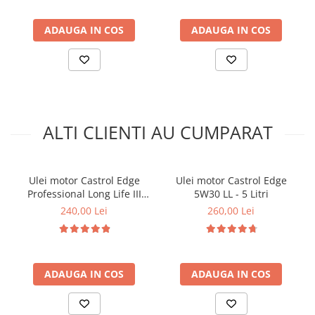
Arcuri
Pivot suspensie
ADAUGA IN COS
ADAUGA IN COS
Ambreiaj
► Accesorii auto
■ Huse scaune auto
■ Tavite auto portbagaj
ALTI CLIENTI AU CUMPARAT
■ Covorase/presuri auto
■ Becuri auto
■ Accesorii auto interior
Ulei motor Castrol Edge
Ulei motor Castrol Edge
Professional Long Life III
5W30 LL - 5 Litri
■ Accesorii auto exterior
5W30 - 4 Litri
240,00 Lei
260,00 Lei
■ Intretinere auto
■ Electrice auto
■ Siguranta auto
ADAUGA IN COS
ADAUGA IN COS
■ Electrice
■ Truse si scule de mana