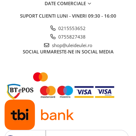
■ Ulei motor ROWE
DATE COMERCIALE
■ Ulei motor REPSOL
SUPORT CLIENTI
LUNI - VINERI 09:30 - 16:00
■ Ulei motor SHELL
0215553652
■ Ulei motor TOTAL
0755827438
■ Ulei motor ARAL
shop@uleideulei.ro
■ Ulei motor ELF
SOCIAL
URMARESTE-NE IN SOCIAL MEDIA
■ Ulei motor METABOND
■ Ulei motor MANNOL
■ Ulei motor KROON
■ Ulei motor KROSS
■ Ulei motor SELENIA
■ Ulei motor CYCLON
■ Ulei motor OEM
Ulei motor DACIA
Ulei motor RENAULT