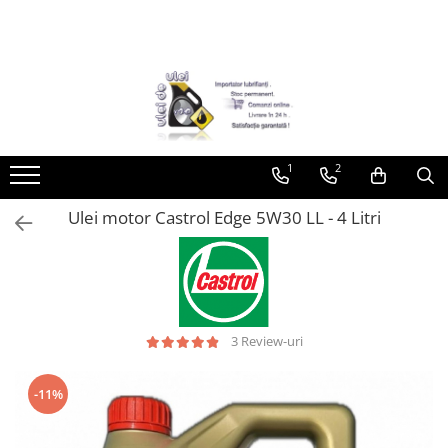
Toate Produsele
► Detailing si cosmetica
Intretinere interior
1
2
Curatare tapiterie auto
Curatare si intretinere piele
Ulei motor Castrol Edge 5W30 LL - 4 Litri
Plastice interioare
Perii si pensule
Intretinere exterior
Curatare geamuri auto
Ceara auto
3 Review-uri
Sealant
Sampon auto
-11%
Polish auto
Jante si anvelope