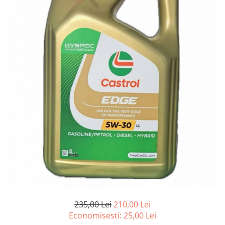
Accesorii spalare si uscare
Intretinere motor
Curatare generala
Restaurare faruri
Spalare si detailing rapid
Decontaminare vopsea
Intretinere vopsea
Dressing exterior
Abrazive
Intretinere moto
Intretinere barci
Recipiente si pulverizatoare
Genti si accesorii
► Filtre auto
■ Accesorii filtre
235,00 Lei
210,00 Lei
Economisesti:
25,00
Lei
■ Filtre ulei