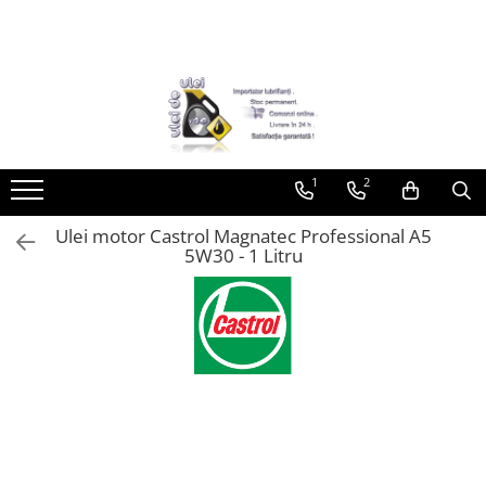
Toate Produsele
► Detailing si cosmetica
Intretinere interior
1
2
Curatare tapiterie auto
Curatare si intretinere piele
Ulei motor Castrol Magnatec Professional A5
Plastice interioare
5W30 - 1 Litru
Perii si pensule
Intretinere exterior
Curatare geamuri auto
Ceara auto
Sealant
Sampon auto
Polish auto
Jante si anvelope