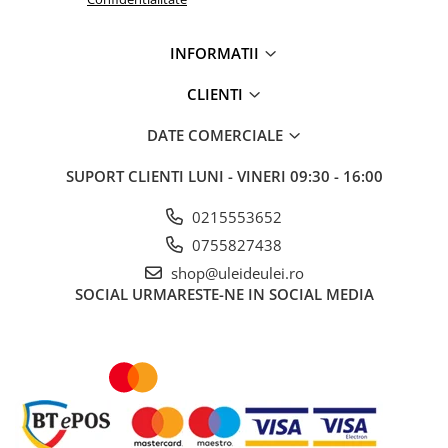
■ Ulei motor ROWE
■ Ulei motor REPSOL
INFORMATII
■ Ulei motor SHELL
CLIENTI
■ Ulei motor TOTAL
■ Ulei motor ARAL
DATE COMERCIALE
■ Ulei motor ELF
SUPORT CLIENTI
LUNI - VINERI 09:30 - 16:00
■ Ulei motor METABOND
0215553652
■ Ulei motor MANNOL
0755827438
■ Ulei motor KROON
shop@uleideulei.ro
■ Ulei motor KROSS
SOCIAL
URMARESTE-NE IN SOCIAL MEDIA
■ Ulei motor SELENIA
■ Ulei motor CYCLON
■ Ulei motor OEM
Ulei motor DACIA
Ulei motor RENAULT