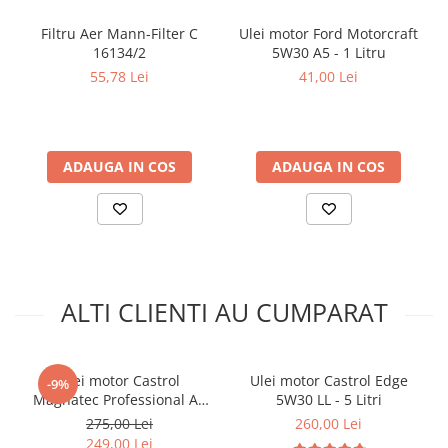
Arcuri
Pivot suspensie
Filtru Aer Mann-Filter C
Ulei motor Ford Motorcraft
16134/2
5W30 A5 - 1 Litru
Ambreiaj
55,78 Lei
41,00 Lei
► Accesorii auto
■ Huse scaune auto
■ Tavite auto portbagaj
ADAUGA IN COS
ADAUGA IN COS
■ Covorase/presuri auto
■ Becuri auto
■ Accesorii auto interior
■ Accesorii auto exterior
ALTI CLIENTI AU CUMPARAT
■ Intretinere auto
■ Electrice auto
■ Siguranta auto
Ulei motor Castrol
Ulei motor Castrol Edge
-9%
Magnatec Professional A5
5W30 LL - 5 Litri
■ Electrice
5W30 - 5 Litri
275,00 Lei
260,00 Lei
■ Truse si scule de mana
249,00 Lei