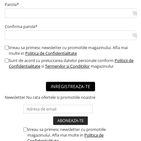
Parola*
■ Mobilier service
■ Scule de mana
■ Vulcanizare
Confirma parola*
■ Vopsea spray
■ Sistem AC
Vreau sa primesc newsletter cu promotiile magazinului. Afla mai
multe in
Politica de Confidentialitate
■ Bancuri de scule
Sunt de acord cu prelucrarea datelor personale conform
Politicii de
► Ulei motor autoturisme
Confidentialitate
si
Termenilor si Conditiilor
magazinului
■ Ulei motor RAVENOL
■ Ulei motor LIQUI MOLY
INREGISTREAZA-TE
■ Ulei motor CASTROL
Newsletter
Nu rata ofertele si promotiile noastre
■ Ulei motor MOBIL
■ Ulei motor MOTUL
■ Ulei motor FUCHS
Vreau sa primesc newsletter cu promotiile
■ Ulei motor VALVOLINE
magazinului. Afla mai multe in
Politica de
Confidentialitate