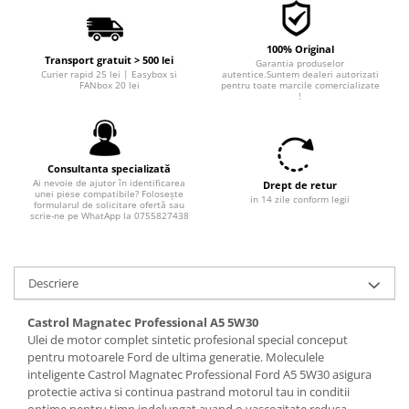
Filtre combustibil
Filtre habitaclu
100% Original
Filtre uscator
Transport gratuit > 500 lei
Garantia produselor
Filtre hidraulice
Curier rapid 25 lei | Easybox si
autentice.Suntem dealeri autorizati
FANbox 20 lei
pentru toate marcile comercializate
!
Filtre epurator
Sistem franare
Placute frana
Consultanta specializată
Discuri frana
Ai nevoie de ajutor în identificarea
Drept de retur
unei piese compatibile? Folosește
Saboti frana
in 14 zile conform legii
formularul de solicitare ofertă sau
scrie-ne pe WhatApp la 0755827438
Senzori uzura placute
Tamburi frana
Cablu frana de mana
Descriere
Suport etrier
Electrice
Castrol Magnatec Professional A5 5W30
Ulei de motor complet sintetic profesional special conceput
Bujii incandescente
pentru motoarele Ford de ultima generatie. Moleculele
Distributie
inteligente Castrol Magnatec Professional Ford A5 5W30 asigura
protectie activa si continua pastrand motorul tau in conditii
Kit distributie