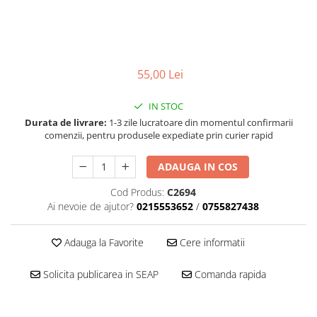
■ Filtre aer
■ Filtre combustibil
■ Filtre habitaclu
55,00 Lei
■ Filtre hidraulice
■ Filtre uscator
IN STOC
■ Filtre aditivi
Durata de livrare:
1-3 zile lucratoare din momentul confirmarii
comenzii, pentru produsele expediate prin curier rapid
■ Filtre epurator
■ Filtre agent racire
ADAUGA IN COS
► Piese auto
Cod Produs:
C2694
Filtre
Ai nevoie de ajutor?
0215553652
/
0755827438
Filtre aditivi
Adauga la Favorite
Cere informatii
Filtre agent racire
Accesorii filtre
Solicita publicarea in SEAP
Comanda rapida
Filtre ulei
Filtre aer