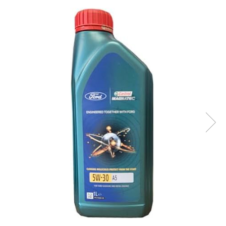
Accesorii spalare si uscare
Intretinere motor
Curatare generala
Restaurare faruri
Spalare si detailing rapid
Decontaminare vopsea
Intretinere vopsea
Dressing exterior
Abrazive
Intretinere moto
Intretinere barci
Recipiente si pulverizatoare
Genti si accesorii
► Filtre auto
■ Accesorii filtre
■ Filtre ulei