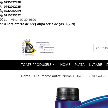
0755827438
0742202235
0742202209
0215553652
Toate Produsele
Luni-Vineri 09:30-16:00
➨Cere ofertă de preț după seria de șasiu (VIN)
► Detailing si cosmetica
Intretinere interior
Curatare tapiterie auto
Curatare si intretinere piele
TOATE PRODUSELE
HOME
PLATA
LIVRARE
Plastice interioare
Perii si pensule
Home /
Ulei motor autoturisme /
Ulei motor Elf Evolutio
Intretinere exterior
Curatare geamuri auto
Ceara auto
Sealant
Sampon auto