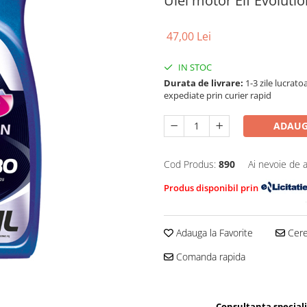
Ulei motor Elf Evolutio
47,00 Lei
IN STOC
Durata de livrare:
1-3 zile lucrat
expediate prin curier rapid
ADAUG
Cod Produs:
890
Ai nevoie de a
Produs disponibil prin
Adauga la Favorite
Cere 
Comanda rapida
Consultanta special