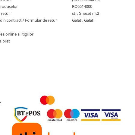
produselor
RO6514000
 retur
str. Ghecet nr.2
din contract / Formular de retur
Galati, Galati
a online a litigiilor
a pret
y