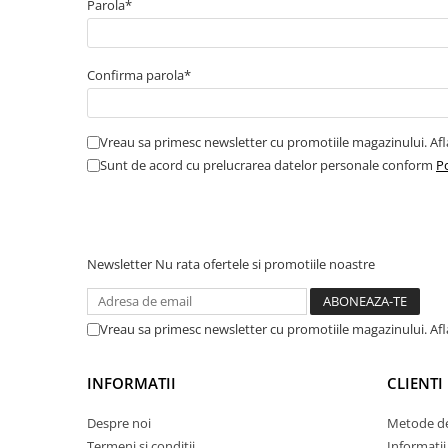
Parola*
Amortizor portbagaj/hayon
Suspensie
Confirma parola*
Amortizor
Arcuri
Pivot suspensie
Vreau sa primesc newsletter cu promotiile magazinului. Af
Ambreiaj
Sunt de acord cu prelucrarea datelor personale conform
Po
► Accesorii auto
Newsletter
Nu rata ofertele si promotiile noastre
■ Huse scaune auto
■ Tavite auto portbagaj
Vreau sa primesc newsletter cu promotiile magazinului. Af
■ Covorase/presuri auto
■ Becuri auto
INFORMATII
CLIENTI
■ Accesorii auto interior
Despre noi
Metode de
■ Accesorii auto exterior
Termeni si conditii
Informatii 