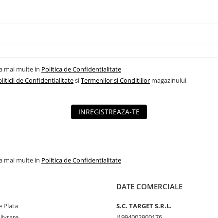
la mai multe in
Politica de Confidentialitate
liticii de Confidentialitate
si
Termenilor si Conditiilor
magazinului
INREGISTREAZA-TE
la mai multe in
Politica de Confidentialitate
DATE COMERCIALE
 Plata
S.C. TARGET S.R.L.
livrare
J1994002900176