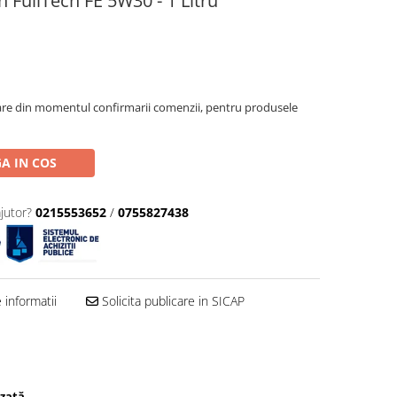
n FullTech FE 5W30 - 1 Litru
oare din momentul confirmarii comenzii, pentru produsele
A IN COS
jutor?
0215553652
/
0755827438
informatii
Solicita publicare in SICAP
izată