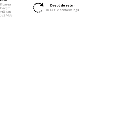
tificarea
Drept de retur
olosește
in 14 zile conform legii
ertă sau
55827438