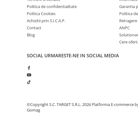
■ Intretinere auto
Politica de confidentialitate
Garantia 
■ Electrice auto
Politica Cookies
Politica de
Achizitii prin S.I.C.A.P.
Retragere 
■ Siguranta auto
Contact
ANPC
■ Electrice
Blog
Solutionare
■ Truse si scule de mana
Cere ofert
■ Capace roti
SOCIAL
URMARESTE-NE IN SOCIAL MEDIA
■ Stergatoare auto
■ Suporturi portbagaj
■ Consumabile service
■ Echipamente de ridicare
■ Produse sezoniere
©Copyright S.C. TARGET S.R.L. 2026
Platforma E-commerce b
■ Produse universale
Gomag
■ Echipamente atelier
■ Scule si echipamente
pneumatice