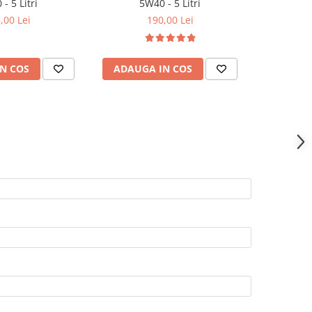
- 5 Litri
5W40 - 5 Litri
RPX 
,00 Lei
190,00 Lei
285,0
N COS
ADAUGA IN COS
ADAUG