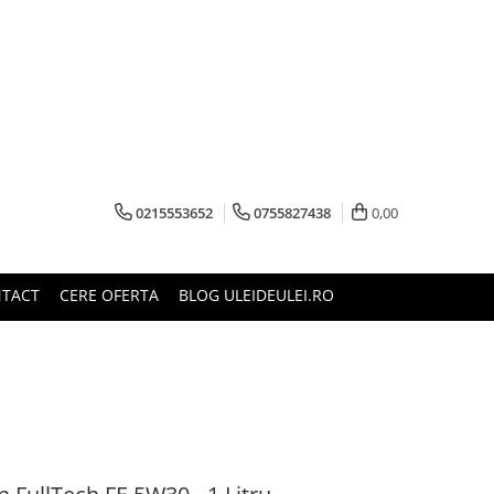
0215553652
0755827438
0,00
TACT
CERE OFERTA
BLOG ULEIDEULEI.RO