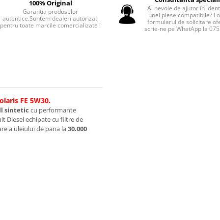
100% Original
Ai nevoie de ajutor în iden
Garantia produselor
unei piese compatibile? F
autentice.Suntem dealeri autorizati
formularul de solicitare of
pentru toate marcile comercializate !
scrie-ne pe WhatApp la 07
olaris FE 5W30.
ll sintetic
cu performante
 Diesel echipate cu filtre de
re a uleiului de pana la
30.000