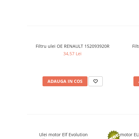
Filtre agent racire
Accesorii filtre
Filtre ulei
Filtre aer
Filtre combustibil
Filtre habitaclu
Filtru ulei OE RENAULT 152093920R
Fil
Filtre uscator
34,57 Lei
Filtre hidraulice
Filtre epurator
Sistem franare
ADAUGA IN COS
Placute frana
Discuri frana
Saboti frana
Senzori uzura placute
Tamburi frana
Cablu frana de mana
Suport etrier
Ulei motor Elf Evolution
Ulei motor EL