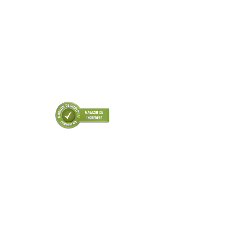
■ Odorizanti auto
■ Consumabile vopsitorie
■ Lampi camioane
■ Carlige remorcare
■ Accesorii vehicule electrice
■ Mobilier service
■ Scule de mana
■ Vulcanizare
■ Vopsea spray
■ Sistem AC
■ Bancuri de scule
► Ulei motor autoturisme
■ Ulei motor RAVENOL