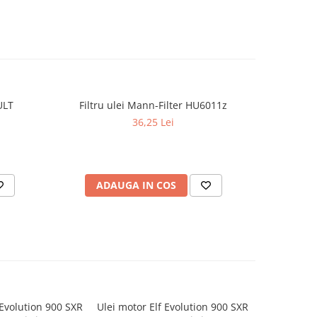
ULT
Filtru ulei Mann-Filter HU6011z
Ulei de f
36,25 Lei
ADAUGA IN COS
AD
 Evolution 900 SXR
Ulei motor Elf Evolution 900 SXR
Ulei motor 
-11%