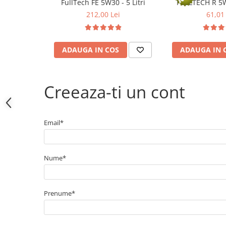
Electrice
FullTech FE 5W30 - 5 Litri
FULLTECH R 5W
212,00 Lei
61,01 
Bujii incandescente
Distributie
Kit distributie
ADAUGA IN COS
ADAUGA IN 
Kit lant distributie
Curea distributie
Pompa apa
Creeaza-ti un cont
Transmisie
Kit transmisie
Email*
Curea transmisie
Busoane/inele etansare
Directie/stabilizare
Nume*
Bielete antiruliu
Bielete directie
Prenume*
Cap de bara
Caroserie
Amortizor capota