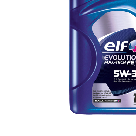
Polish auto
Jante si anvelope
Accesorii spalare si uscare
Intretinere motor
Curatare generala
Restaurare faruri
Spalare si detailing rapid
Decontaminare vopsea
Intretinere vopsea
Dressing exterior
Abrazive
Intretinere moto
Intretinere barci
Recipiente si pulverizatoare
Genti si accesorii
► Filtre auto