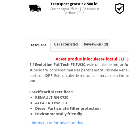
Transport gratuit > 500 lei
Curier rapid 25 lei | Easybox si
FANbox 20 lei
■ Accesorii filtre
■ Filtre ulei
■ Filtre aer
■ Filtre combustibil
Caracteristici
Review-uri
(0)
Descriere
■ Filtre habitaclu
Acest produs inlocuieste fostul ELF S
■ Filtre hidraulice
Elf Evolution FullTech FE 5W30
, este un ulei de motor
fu
■ Filtre uscator
superioare, conceput mai ales pentru autoturismele Renault
particule
DPF
. Este un ulei de motor cu interval de schimba
■ Filtre aditivi
km
.
■ Filtre epurator
Specificatii si certificari:
■ Filtre agent racire
RENAULT RN 0720
ACEA C4, Level C3
► Piese auto
Diesel Particulate Filter protection
Filtre
Environmentally friendly
Filtre aditivi
Informatii conformitate produs