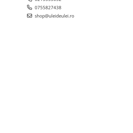
0755827438
shop@uleideulei.ro