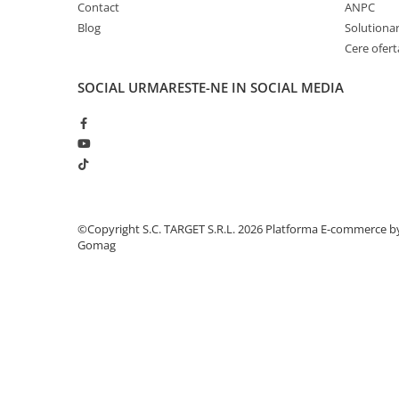
Contact
ANPC
■ Intretinere auto
Blog
Solutionare
■ Electrice auto
Cere ofert
■ Siguranta auto
SOCIAL
URMARESTE-NE IN SOCIAL MEDIA
■ Electrice
■ Truse si scule de mana
■ Capace roti
■ Stergatoare auto
■ Suporturi portbagaj
©Copyright S.C. TARGET S.R.L. 2026
Platforma E-commerce b
■ Consumabile service
Gomag
■ Echipamente de ridicare
■ Produse sezoniere
■ Produse universale
■ Echipamente atelier
■ Scule si echipamente
pneumatice