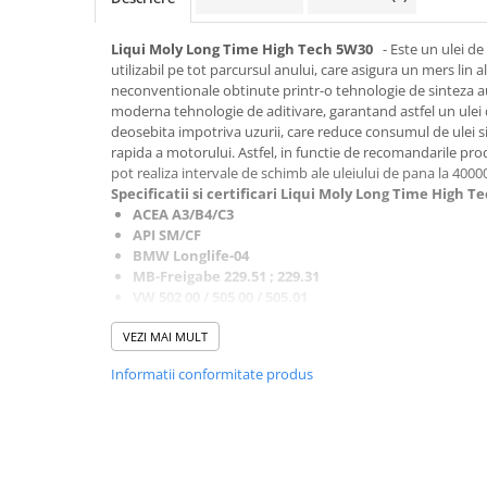
Liqui Moly Long Time High Tech 5W30
- Este un ulei 
■ Accesorii filtre
utilizabil pe tot parcursul anului, care asigura un mers lin a
neconventionale obtinute printr-o tehnologie de sinteza 
■ Filtre ulei
moderna tehnologie de aditivare, garantand astfel un ulei
■ Filtre aer
deosebita impotriva uzurii, care reduce consumul de ulei si 
rapida a motorului. Astfel, in functie de recomandarile pro
■ Filtre combustibil
pot realiza intervale de schimb ale uleiului de pana la 4000
Specificatii si certificari
Liqui Moly Long Time High T
■ Filtre habitaclu
ACEA A3/B4/C3
■ Filtre hidraulice
API SM/CF
BMW Longlife-04
■ Filtre uscator
MB-Freigabe 229.51 ; 229.31
■ Filtre aditivi
VW 502 00 / 505 00 / 505.01
Ford WSS M2C 917-A
■ Filtre epurator
VEZI MAI MULT
■ Filtre agent racire
Informatii conformitate produs
► Piese auto
Filtre
Filtre aditivi