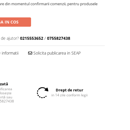
oare din momentul confirmarii comenzii, pentru produsele
A IN COS
 de ajutor?
0215553652
/
0755827438
informatii
Solicita publicarea in SEAP
izată
tificarea
Drept de retur
olosește
in 14 zile conform legii
ertă sau
55827438