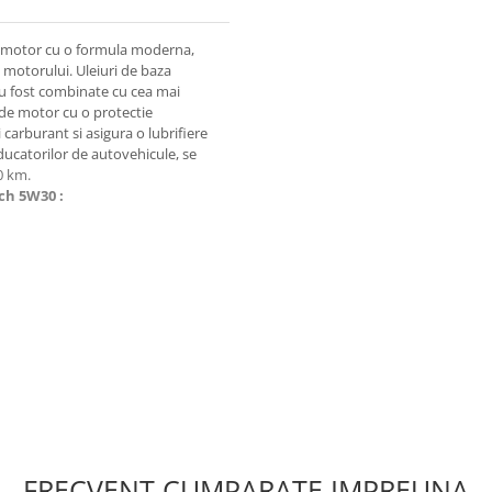
de motor cu o formula moderna,
l motorului. Uleiuri de baza
au fost combinate cu cea mai
 de motor cu o protectie
carburant si asigura o lubrifiere
ducatorilor de autovehicule, se
0 km.
ech 5W30
:
FRECVENT CUMPARATE IMPREUNA