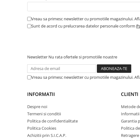
Amortizor portbagaj/hayon
Suspensie
Vreau sa primesc newsletter cu promotiile magazinului. Af
Amortizor
Sunt de acord cu prelucrarea datelor personale conform
Po
Arcuri
Pivot suspensie
Ambreiaj
Newsletter
Nu rata ofertele si promotiile noastre
► Accesorii auto
Vreau sa primesc newsletter cu promotiile magazinului. Af
■ Huse scaune auto
INFORMATII
CLIENTI
■ Tavite auto portbagaj
■ Covorase/presuri auto
Despre noi
Metode de
Termeni si conditii
Informatii 
■ Becuri auto
Politica de confidentialitate
Garantia 
■ Accesorii auto interior
Politica Cookies
Politica de
■ Accesorii auto exterior
Achizitii prin S.I.C.A.P.
Retragere 