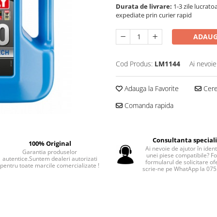
Durata de livrare:
1-3 zile lucrat
expediate prin curier rapid
ADAUG
Cod Produs:
LM1144
Ai nevoie
Adauga la Favorite
Cere 
Comanda rapida
Consultanta special
100% Original
Ai nevoie de ajutor în iden
Garantia produselor
unei piese compatibile? F
autentice.Suntem dealeri autorizati
formularul de solicitare of
pentru toate marcile comercializate !
scrie-ne pe WhatApp la 07