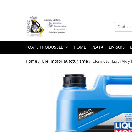
Toate Produsele
► Detailing si cosmetica
TOATE PRODUSELE
HOME
PLATA
LIVRARE
Intretinere interior
Home /
Ulei motor autoturisme /
Ulei motor Liqui Moly 
Curatare tapiterie auto
Curatare si intretinere piele
Plastice interioare
Perii si pensule
Intretinere exterior
Curatare geamuri auto
Ceara auto
Sealant
Sampon auto