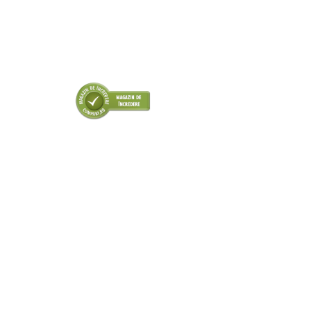
■ Odorizanti auto
■ Consumabile vopsitorie
■ Lampi camioane
■ Carlige remorcare
■ Accesorii vehicule electrice
■ Mobilier service
■ Scule de mana
■ Vulcanizare
■ Vopsea spray
■ Sistem AC
■ Bancuri de scule
► Ulei motor autoturisme
■ Ulei motor RAVENOL