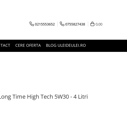
0215553652
0755827438
0,00
TACT
CERE OFERTA
BLOG ULEIDEULEI.RO
Long Time High Tech 5W30 - 4 Litri