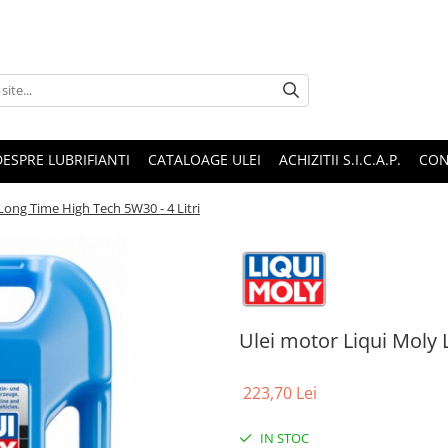
DESPRE LUBRIFIANTI
CATALOAGE ULEI
ACHIZITII S.I.C.A.P.
CON
Long Time High Tech 5W30 - 4 Litri
Ulei motor Liqui Moly 
223,70 Lei
IN STOC