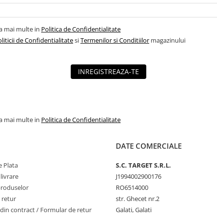
la mai multe in
Politica de Confidentialitate
liticii de Confidentialitate
si
Termenilor si Conditiilor
magazinului
INREGISTREAZA-TE
la mai multe in
Politica de Confidentialitate
DATE COMERCIALE
 Plata
S.C. TARGET S.R.L.
livrare
J1994002900176
produselor
RO6514000
 retur
str. Ghecet nr.2
din contract / Formular de retur
Galati, Galati