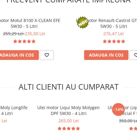
motor Motul 8100 X-CLEAN EFE
Ulei motor Renault-Castrol G
5W30 - 5 Litri
5W30 - 5 Litri
259,29 Lei
235,00 Lei
276,47 Lei
ADAUGA IN COS
ADAUGA IN COS
ALTI CLIENTI AU CUMPARAT
 Moly Longlife
Ulei motor Liqui Moly Molygen
Ulei motor Liq
-14%
 4 Litri
DPF 5W30 - 4 Litri
Special F 
 Lei
265,00 Lei
350,00 L