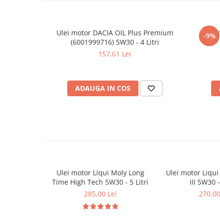
Filtre agent racire
Accesorii filtre
Filtre ulei
Ulei motor DACIA OIL Plus Premium
Ulei 
-9%
Filtre aer
(6001999716) 5W30 - 4 Litri
Filtre combustibil
157,61 Lei
Filtre habitaclu
Filtre uscator
ADAUGA IN COS
Filtre hidraulice
Filtre epurator
Sistem franare
Placute frana
Discuri frana
Saboti frana
Senzori uzura placute
Ulei motor Liqui Moly Long
Ulei motor Liqui
Tamburi frana
Time High Tech 5W30 - 5 Litri
III 5W30 -
285,00 Lei
270,00
Cablu frana de mana
Suport etrier