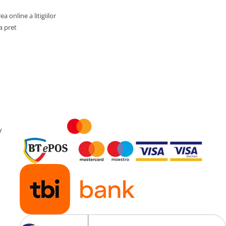
a online a litigiilor
a pret
y