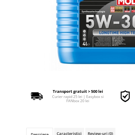
Polish auto
Jante si anvelope
Accesorii spalare si uscare
Intretinere motor
Curatare generala
Restaurare faruri
Spalare si detailing rapid
Decontaminare vopsea
Intretinere vopsea
Dressing exterior
Abrazive
Intretinere moto
Transport gratuit > 500 lei
Curier rapid 25 lei | Easybox si
Intretinere barci
FANbox 20 lei
Recipiente si pulverizatoare
Genti si accesorii
► Filtre auto
Caracteristici
Review-uri
(0)
Descriere