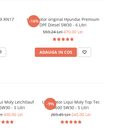
TX RN17
Ulei motor original Hyundai Premium
Ulei moto
-16%
-14%
DPF Diesel 5W30 - 6 Litri
559,24 Lei
470,00 Lei
4
ADAUGA IN COS
AD
ui Moly Leichtlauf
Ulei motor Liqui Moly Top Tec
Ulei motor
-9%
5W30 - 5 Litri
4600 5W30 - 5 Litri
Tec DX
ei
300,00 Lei
269,45 Lei
245,00 Lei