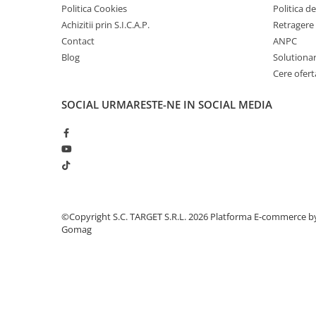
■ Intretinere auto
Politica Cookies
Politica de
Achizitii prin S.I.C.A.P.
Retragere 
■ Electrice auto
Contact
ANPC
■ Siguranta auto
Blog
Solutionare
■ Electrice
Cere ofert
■ Truse si scule de mana
SOCIAL
URMARESTE-NE IN SOCIAL MEDIA
■ Capace roti
■ Stergatoare auto
■ Suporturi portbagaj
■ Consumabile service
■ Echipamente de ridicare
©Copyright S.C. TARGET S.R.L. 2026
Platforma E-commerce b
■ Produse sezoniere
Gomag
■ Produse universale
■ Echipamente atelier
■ Scule si echipamente
pneumatice