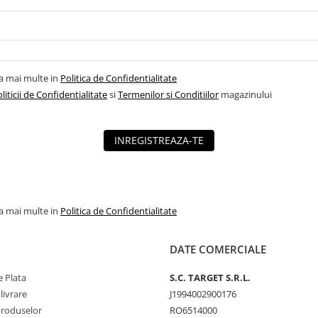
la mai multe in
Politica de Confidentialitate
liticii de Confidentialitate
si
Termenilor si Conditiilor
magazinului
INREGISTREAZA-TE
la mai multe in
Politica de Confidentialitate
DATE COMERCIALE
 Plata
S.C. TARGET S.R.L.
livrare
J1994002900176
produselor
RO6514000