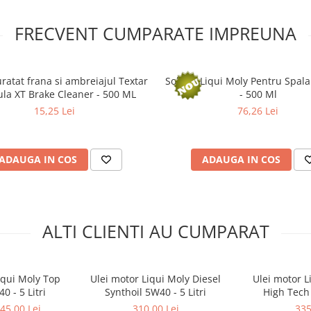
FRECVENT CUMPARATE IMPREUNA
ratat frana si ambreiajul Textar
Solutie Liqui Moly Pentru Spal
la XT Brake Cleaner - 500 ML
- 500 Ml
15,25 Lei
76,26 Lei
ADAUGA IN COS
ADAUGA IN COS
ALTI CLIENTI AU CUMPARAT
iqui Moly Top
Ulei motor Liqui Moly Diesel
Ulei motor L
 - 5 Litri
Synthoil 5W40 - 5 Litri
High Tech 
45,00 Lei
310,00 Lei
335