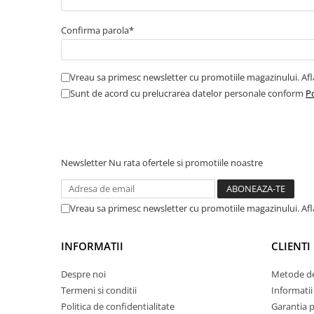
Amortizor portbagaj/hayon
Confirma parola*
Suspensie
Amortizor
Arcuri
Vreau sa primesc newsletter cu promotiile magazinului. Af
Pivot suspensie
Sunt de acord cu prelucrarea datelor personale conform
Po
Ambreiaj
► Accesorii auto
Newsletter
Nu rata ofertele si promotiile noastre
■ Huse scaune auto
Vreau sa primesc newsletter cu promotiile magazinului. Af
■ Tavite auto portbagaj
■ Covorase/presuri auto
INFORMATII
CLIENTI
■ Becuri auto
Despre noi
Metode de
■ Accesorii auto interior
Termeni si conditii
Informatii 
■ Accesorii auto exterior
Politica de confidentialitate
Garantia 