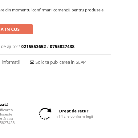
oare din momentul confirmarii comenzii, pentru produsele
A IN COS
 de ajutor?
0215553652
/
0755827438
informatii
Solicita publicarea in SEAP
izată
tificarea
Drept de retur
olosește
in 14 zile conform legii
ertă sau
55827438