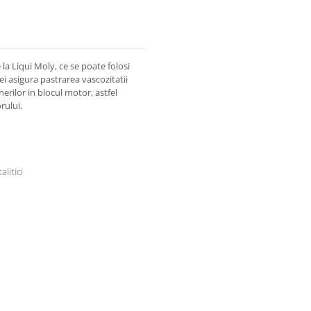
la Liqui Moly, ce se poate folosi
i asigura pastrarea vascozitatii
nerilor in blocul motor, astfel
rului.
litici