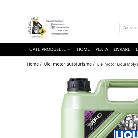
Toate Produsele
► Detailing si cosmetica
TOATE PRODUSELE
HOME
PLATA
LIVRARE
Intretinere interior
Home /
Ulei motor autoturisme /
Ulei motor Liqui Moly 
Curatare tapiterie auto
Curatare si intretinere piele
Plastice interioare
Perii si pensule
Intretinere exterior
Curatare geamuri auto
Ceara auto
Sealant
Sampon auto