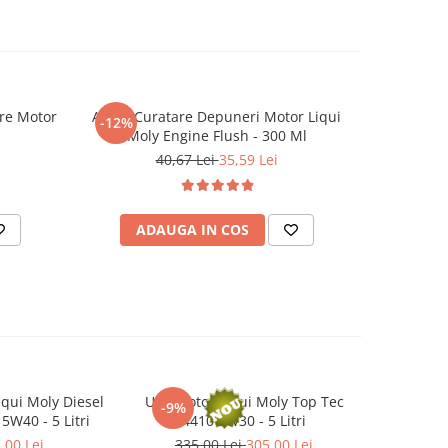
are Motor
Aditiv Curatare Depuneri Motor Liqui
Filt
-12%
Moly Engine Flush - 300 Ml
40,67 Lei
35,59 Lei
ADAUGA IN COS
AD
iqui Moly Diesel
Ulei motor Liqui Moly Top Tec
Ulei motor
-9%
-15%
5W40 - 5 Litri
4410 5W30 - 5 Litri
4400
,00 Lei
335,00 Lei
305,00 Lei
370,0