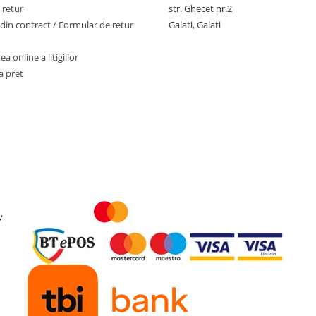
 retur
str. Ghecet nr.2
din contract / Formular de retur
Galati, Galati
a online a litigiilor
a pret
y