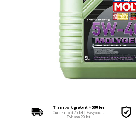
Polish auto
Jante si anvelope
Accesorii spalare si uscare
Intretinere motor
Curatare generala
Restaurare faruri
Spalare si detailing rapid
Decontaminare vopsea
Intretinere vopsea
Dressing exterior
Abrazive
Intretinere moto
Intretinere barci
Transport gratuit > 500 lei
Recipiente si pulverizatoare
Curier rapid 25 lei | Easybox si
FANbox 20 lei
Genti si accesorii
► Filtre auto