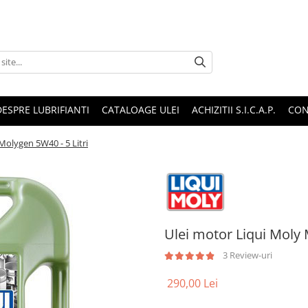
DESPRE LUBRIFIANTI
CATALOAGE ULEI
ACHIZITII S.I.C.A.P.
CON
Molygen 5W40 - 5 Litri
Ulei motor Liqui Moly 
3 Review-uri
290,00 Lei