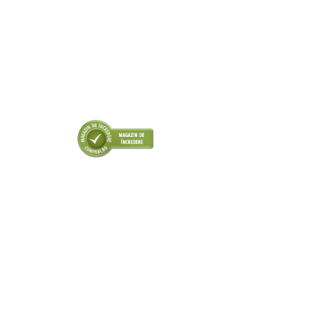
■ Odorizanti auto
■ Consumabile vopsitorie
■ Lampi camioane
■ Carlige remorcare
■ Accesorii vehicule electrice
■ Mobilier service
■ Scule de mana
■ Vulcanizare
■ Vopsea spray
■ Sistem AC
■ Bancuri de scule
► Ulei motor autoturisme
■ Ulei motor RAVENOL