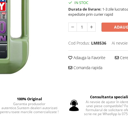
IN STOC
Durata de livrare:
1-3 zile lucrat
expediate prin curier rapid
ADAUG
Cod Produs:
LM8536
Ai nevoie
Adauga la Favorite
Cere 
Comanda rapida
Consultanta special
100% Original
Ai nevoie de ajutor în iden
Garantia produselor
unei piese compatibile? F
autentice.Suntem dealeri autorizati
formularul de solicitare of
pentru toate marcile comercializate !
scrie-ne pe WhatApp la 07