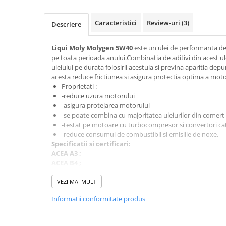
Caracteristici
Review-uri
(3)
Descriere
■ Accesorii filtre
■ Filtre ulei
Liqui Moly Molygen 5W40
este un ulei de performanta de 
pe toata perioada anului.Combinatia de aditivi din acest ule
■ Filtre aer
uleiului pe durata folosirii acestuia si previna aparitia depu
■ Filtre combustibil
acesta reduce frictiunea si asigura protectia optima a moto
Proprietati :
■ Filtre habitaclu
-reduce uzura motorului
-asigura protejarea motorului
■ Filtre hidraulice
-se poate combina cu majoritatea uleiurilor din comert
■ Filtre uscator
-testat pe motoare cu turbocompresor si convertori cata
-reduce consumul de combustibil si emisiile de noxe.
■ Filtre aditivi
Specificatii si certificari:
■ Filtre epurator
ACEA A3 ;
ACEA B4 ;
■ Filtre agent racire
API SN ;
API CF ;
VEZI MAI MULT
► Piese auto
BMW Longlife-01 ;
Filtre
Informatii conformitate produs
MB 229.5 ;
Porsche A40 ;
Filtre aditivi
Renault RN 0700 ;