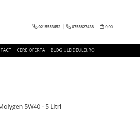
0215553652
0755827438
0,00
TACT
CERE OFERTA
BLOG ULEIDEULEI.RO
Molygen 5W40 - 5 Litri