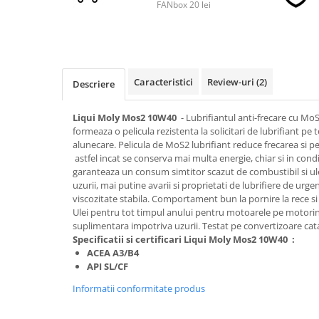
FANbox 20 lei
■ Accesorii filtre
■ Filtre ulei
Caracteristici
Review-uri
(2)
■ Filtre aer
Descriere
■ Filtre combustibil
Liqui Moly Mos2 10W40
- Lubrifiantul anti-frecare cu Mo
■ Filtre habitaclu
formeaza o pelicula rezistenta la solicitari de lubrifiant pe 
alunecare. Pelicula de MoS2 lubrifiant reduce frecarea si 
■ Filtre hidraulice
astfel incat se conserva mai multa energie, chiar si in condi
garanteaza un consum simtitor scazut de combustibil si ul
■ Filtre uscator
uzurii, mai putine avarii si proprietati de lubrifiere de urgen
■ Filtre aditivi
viscozitate stabila. Comportament bun la pornire la rece si f
Ulei pentru tot timpul anului pentru motoarele pe motorina
■ Filtre epurator
suplimentara impotriva uzurii. Testat pe convertizoare cat
■ Filtre agent racire
Specificatii si certificari
Liqui Moly Mos2 10W40
:
ACEA A3/B4
► Piese auto
API SL/CF
Filtre
Informatii conformitate produs
Filtre aditivi