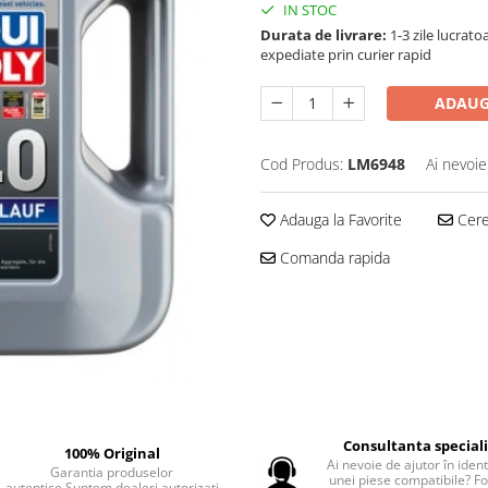
IN STOC
Durata de livrare:
1-3 zile lucrat
expediate prin curier rapid
ADAUG
Cod Produs:
LM6948
Ai nevoie
Adauga la Favorite
Cere 
Comanda rapida
Consultanta special
100% Original
Ai nevoie de ajutor în iden
Garantia produselor
unei piese compatibile? F
autentice.Suntem dealeri autorizati