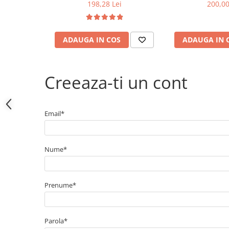
Electrice
198,28 Lei
200,00
Bujii incandescente
Distributie
ADAUGA IN COS
ADAUGA IN 
Kit distributie
Kit lant distributie
Curea distributie
Creeaza-ti un cont
Pompa apa
Transmisie
Email*
Kit transmisie
Curea transmisie
Busoane/inele etansare
Nume*
Directie/stabilizare
Bielete antiruliu
Prenume*
Bielete directie
Cap de bara
Caroserie
Parola*
Amortizor capota