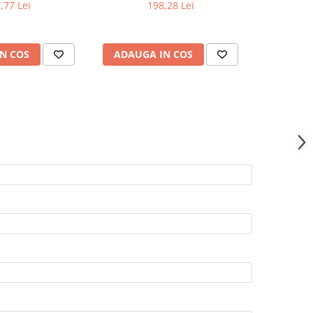
,77 Lei
198,28 Lei
N COS
ADAUGA IN COS
ADAUG