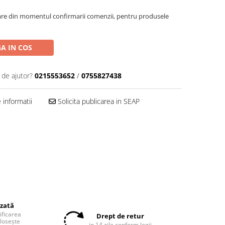
oare din momentul confirmarii comenzii, pentru produsele
A IN COS
 de ajutor?
0215553652
/
0755827438
informatii
Solicita publicarea in SEAP
izată
tificarea
Drept de retur
olosește
in 14 zile conform legii