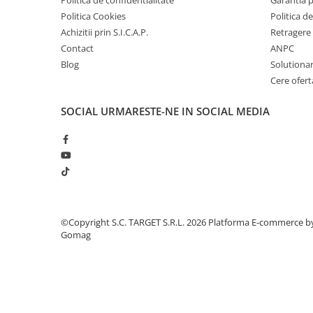
Politica de confidentialitate
Garantia 
■ Intretinere auto
Politica Cookies
Politica de
■ Electrice auto
Achizitii prin S.I.C.A.P.
Retragere 
Contact
ANPC
■ Siguranta auto
Blog
Solutionare
■ Electrice
Cere ofert
■ Truse si scule de mana
SOCIAL
URMARESTE-NE IN SOCIAL MEDIA
■ Capace roti
■ Stergatoare auto
■ Suporturi portbagaj
■ Consumabile service
■ Echipamente de ridicare
©Copyright S.C. TARGET S.R.L. 2026
Platforma E-commerce b
■ Produse sezoniere
Gomag
■ Produse universale
■ Echipamente atelier
■ Scule si echipamente
pneumatice