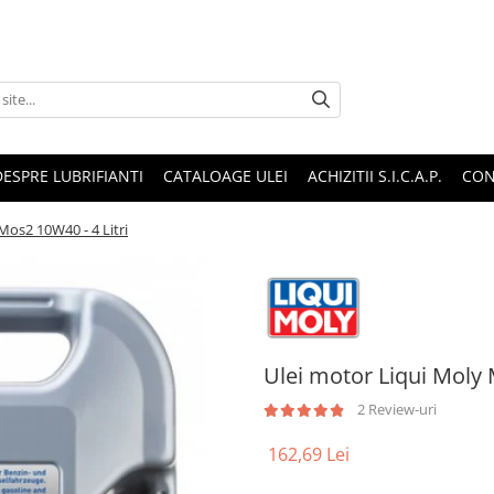
DESPRE LUBRIFIANTI
CATALOAGE ULEI
ACHIZITII S.I.C.A.P.
CON
Mos2 10W40 - 4 Litri
Ulei motor Liqui Moly 
2 Review-uri
162,69 Lei