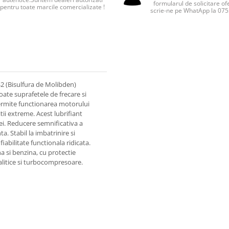
formularul de solicitare of
pentru toate marcile comercializate !
scrie-ne pe WhatApp la 07
S2 (Bisulfura de Molibden)
toate suprafetele de frecare si
permite functionarea motorului
tii extreme. Acest lubrifiant
ei. Reducere semnificativa a
ta. Stabil la imbatrinire si
iabilitate functionala ridicata.
 si benzina, cu protectie
alitice si turbocompresoare.