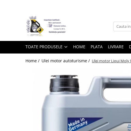
Toate Produsele
► Detailing si cosmetica
TOATE PRODUSELE
HOME
PLATA
LIVRARE
Intretinere interior
Home /
Ulei motor autoturisme /
Ulei motor Liqui Moly 
Curatare tapiterie auto
Curatare si intretinere piele
Plastice interioare
Perii si pensule
Intretinere exterior
Curatare geamuri auto
Ceara auto
Sealant
Sampon auto