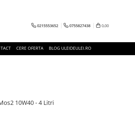
0215553652
0755827438
0,00
TACT
CERE OFERTA
BLOG ULEIDEULEI.RO
Mos2 10W40 - 4 Litri