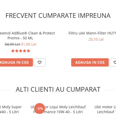
FRECVENT CUMPARATE IMPREUNA
Ravenol AdBlue® Clean & Protect
Filtru ulei Mann-Filter HU7
Premix - 50 ML
25,15 Lei
34,00 Lei
31,00 Lei
ADAUGA IN COS
ADAUGA IN COS
ALTI CLIENTI AU CUMPARAT
ui Moly Super
Ulei motor Liqui Moly Leichtlauf
Ulei motor L
-5%
40 - 5 Litri
Performance 10W-40 - 5 Litri
Leichtlauf 