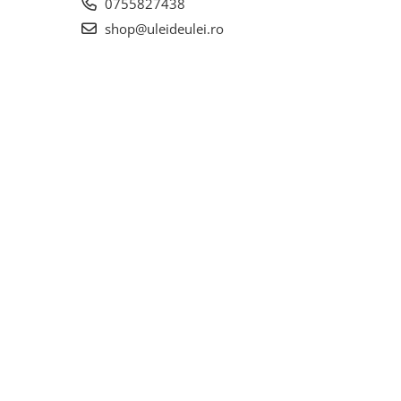
0755827438
shop@uleideulei.ro