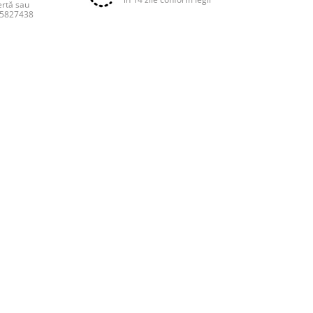
ertă sau
55827438