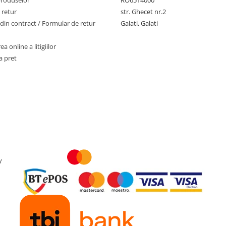
produselor
RO6514000
 retur
str. Ghecet nr.2
din contract / Formular de retur
Galati, Galati
a online a litigiilor
a pret
y