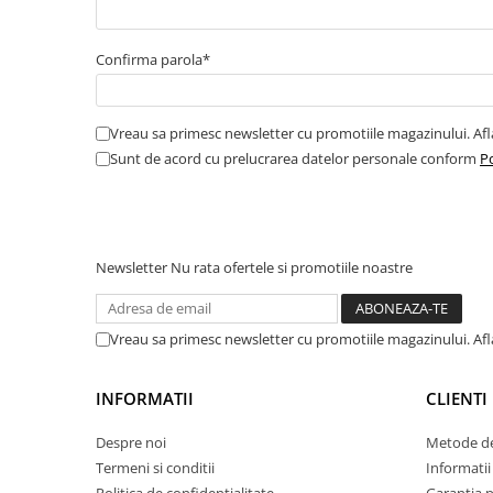
Amortizor portbagaj/hayon
Suspensie
Confirma parola*
Amortizor
Arcuri
Vreau sa primesc newsletter cu promotiile magazinului. Af
Pivot suspensie
Sunt de acord cu prelucrarea datelor personale conform
Po
Ambreiaj
► Accesorii auto
Newsletter
Nu rata ofertele si promotiile noastre
■ Huse scaune auto
■ Tavite auto portbagaj
Vreau sa primesc newsletter cu promotiile magazinului. Af
■ Covorase/presuri auto
INFORMATII
CLIENTI
■ Becuri auto
■ Accesorii auto interior
Despre noi
Metode de
Termeni si conditii
Informatii 
■ Accesorii auto exterior