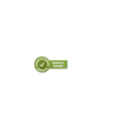
■ Odorizanti auto
■ Consumabile vopsitorie
■ Lampi camioane
■ Carlige remorcare
■ Accesorii vehicule electrice
■ Mobilier service
■ Scule de mana
■ Vulcanizare
■ Vopsea spray
■ Sistem AC
■ Bancuri de scule
► Ulei motor autoturisme
■ Ulei motor RAVENOL