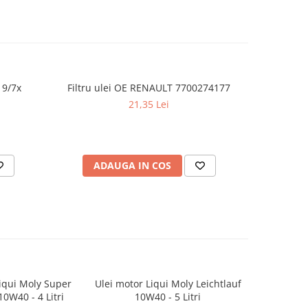
19/7x
Filtru ulei OE RENAULT 7700274177
Ulei mot
21,35 Lei
ADAUGA IN COS
AD
iqui Moly Super
Ulei motor Liqui Moly Leichtlauf
Ulei motor 
10W40 - 4 Litri
10W40 - 5 Litri
10