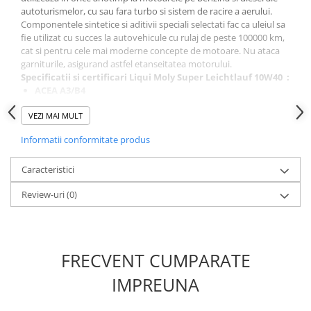
autoturismelor, cu sau fara turbo si sistem de racire a aerului.
Componentele sintetice si aditivii speciali selectati fac ca uleiul sa
fie utilizat cu succes la autovehicule cu rulaj de peste 100000 km,
cat si pentru cele mai moderne concepte de motoare. Nu ataca
garniturile, asigurand astfel etanseitatea motorului.
Specificatii si certificari
Liqui Moly Super Leichtlauf 10W40
:
ACEA A3/B4
API SL/CF
VEZI MAI MULT
MB Freigabe 229.1
VW 501.01 / 505.00 (Ausgabe 2005) ; 500 00
Informatii conformitate produs
Peugeot/Citroen (PSA) B71/2294
Caracteristici
Review-uri
(0)
FRECVENT CUMPARATE
IMPREUNA