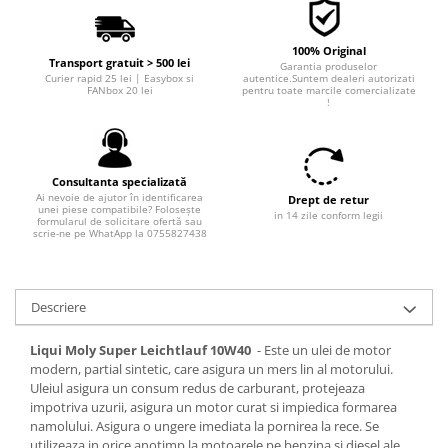
100% Original
Transport gratuit > 500 lei
Garantia produselor
Curier rapid 25 lei | Easybox si
autentice.Suntem dealeri autorizati
FANbox 20 lei
pentru toate marcile comercializate
!
Consultanta specializată
Ai nevoie de ajutor în identificarea
Drept de retur
unei piese compatibile? Folosește
in 14 zile conform legii
formularul de solicitare ofertă sau
scrie-ne pe WhatApp la 0755827438
Descriere
Liqui Moly Super Leichtlauf 10W40
- Este un ulei de motor
modern, partial sintetic, care asigura un mers lin al motorului.
Uleiul asigura un consum redus de carburant, protejeaza
impotriva uzurii, asigura un motor curat si impiedica formarea
namolului. Asigura o ungere imediata la pornirea la rece. Se
utilizeaza in orice anotimp la motoarele pe benzina si diesel ale