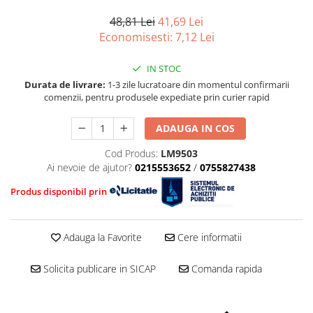
■ Mobilier service
Ulei motor FORD
Directie/stabilizare
48,81 Lei
41,69 Lei
■ Scule de mana
Ulei motor MERCEDES
Bielete antiruliu
Economisesti:
7,12
Lei
Ulei motor TOYOTA
■ Vulcanizare
Bielete directie
Ulei motor GM/OPEL
Cap de bara
■ Vopsea spray
IN STOC
Ulei motor VW/Audi/Seat/Skoda
Caroserie
Durata de livrare:
1-3 zile lucratoare din momentul confirmarii
■ Sistem AC
Ulei motor VOLVO
comenzii, pentru produsele expediate prin curier rapid
Amortizor capota
■ Bancuri de scule
Ulei motor MITSUBISHI
Amortizor portbagaj/hayon
ADAUGA IN COS
Ulei motor KIA
Suspensie
Ulei motor SUZUKI
Cod Produs:
LM9503
Amortizor
Ai nevoie de ajutor?
0215553652
/
0755827438
■ Ulei motor PETRONAS
Arcuri
Produs disponibil prin
Pivot suspensie
Ambreiaj
Adauga la Favorite
Cere informatii
Solicita publicare in SICAP
Comanda rapida