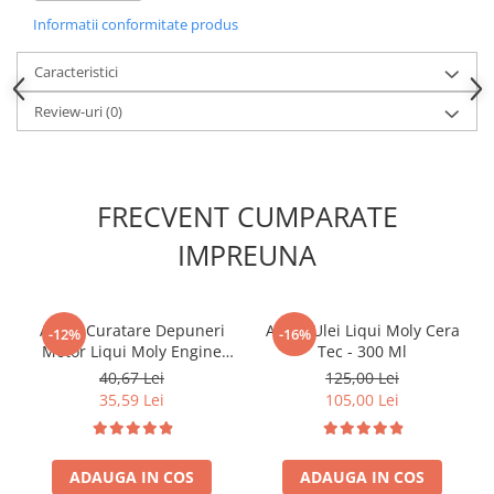
- stabilitate excelenta la temperaturi ridicate
Kit lant distributie
Informatii conformitate produs
- reduce mult pierderile prin evaporare
Curea distributie
- testat cu catalizator si Turbo
Pompa apa
Specificatii si certificari:
Caracteristici
ACEA A3/B4
Transmisie
Review-uri
(0)
API SM/CF
Kit transmisie
MB 229.3
BMW Longlife-98
Curea transmisie
VW 502 00/ 505 00
Busoane/inele etansare
FRECVENT CUMPARATE
Directie/stabilizare
IMPREUNA
Bielete antiruliu
Bielete directie
Cap de bara
Aditiv Curatare Depuneri
Aditiv Ulei Liqui Moly Cera
-12%
-16%
Caroserie
Motor Liqui Moly Engine
Tec - 300 Ml
Flush - 300 Ml
40,67 Lei
125,00 Lei
Amortizor capota
35,59 Lei
105,00 Lei
Amortizor portbagaj/hayon
Suspensie
Amortizor
ADAUGA IN COS
ADAUGA IN COS