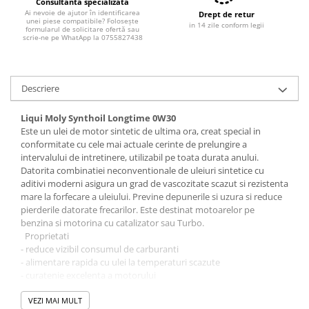
Filtre combustibil
Consultanta specializată
Ai nevoie de ajutor în identificarea
Drept de retur
Filtre habitaclu
unei piese compatibile? Folosește
in 14 zile conform legii
formularul de solicitare ofertă sau
Filtre uscator
scrie-ne pe WhatApp la 0755827438
Filtre hidraulice
Filtre epurator
Descriere
Sistem franare
Placute frana
Liqui Moly Synthoil Longtime 0W30
Este un ulei de motor sintetic de ultima ora, creat special in
Discuri frana
conformitate cu cele mai actuale cerinte de prelungire a
Saboti frana
intervalului de intretinere, utilizabil pe toata durata anului.
Senzori uzura placute
Datorita combinatiei neconventionale de uleiuri sintetice cu
aditivi moderni asigura un grad de vascozitate scazut si rezistenta
Tamburi frana
mare la forfecare a uleiului. Previne depunerile si uzura si reduce
Cablu frana de mana
pierderile datorate frecarilor. Este destinat motoarelor pe
Suport etrier
benzina si motorina cu catalizator sau Turbo.
Proprietati
Electrice
- reduce vizibil consumul de carburanti
Bujii incandescente
- alimentare rapida cu ulei la temperaturi scazute
- curatenie excelenta a motorului
Distributie
- presiune de ulei optima indiferent de turatie
Kit distributie
- previne uzura si garanteaza ungerea
VEZI MAI MULT