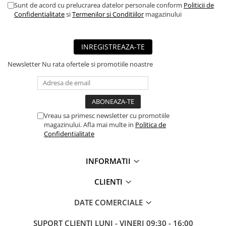
Sunt de acord cu prelucrarea datelor personale conform
Politicii de
■ Mobilier service
Confidentialitate
si
Termenilor si Conditiilor
magazinului
■ Scule de mana
■ Vulcanizare
INREGISTREAZA-TE
■ Vopsea spray
Newsletter
Nu rata ofertele si promotiile noastre
■ Sistem AC
■ Bancuri de scule
► Ulei motor autoturisme
Vreau sa primesc newsletter cu promotiile
■ Ulei motor RAVENOL
magazinului. Afla mai multe in
Politica de
Confidentialitate
■ Ulei motor LIQUI MOLY
■ Ulei motor CASTROL
INFORMATII
■ Ulei motor MOBIL
CLIENTI
■ Ulei motor MOTUL
■ Ulei motor FUCHS
DATE COMERCIALE
■ Ulei motor VALVOLINE
SUPORT CLIENTI
LUNI - VINERI 09:30 - 16:00