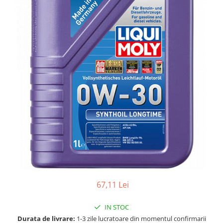
Accesorii spalare si uscare
Intretinere motor
Curatare generala
Restaurare faruri
Spalare si detailing rapid
Decontaminare vopsea
Intretinere vopsea
Dressing exterior
Abrazive
Intretinere moto
Intretinere barci
Recipiente si pulverizatoare
Genti si accesorii
67,11 Lei
► Filtre auto
■ Accesorii filtre
IN STOC
■ Filtre ulei
Durata de livrare:
1-3 zile lucratoare din momentul confirmarii