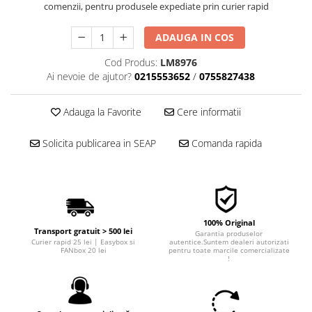
comenzii, pentru produsele expediate prin curier rapid
■ Filtre aer
■ Filtre combustibil
ADAUGA IN COS
■ Filtre habitaclu
Cod Produs:
LM8976
Ai nevoie de ajutor?
0215553652
/
0755827438
■ Filtre hidraulice
■ Filtre uscator
Adauga la Favorite
Cere informatii
■ Filtre aditivi
■ Filtre epurator
Solicita publicarea in SEAP
Comanda rapida
■ Filtre agent racire
► Piese auto
Filtre
100% Original
Filtre aditivi
Transport gratuit > 500 lei
Garantia produselor
Filtre agent racire
Curier rapid 25 lei | Easybox si
autentice.Suntem dealeri autorizati
FANbox 20 lei
pentru toate marcile comercializate
!
Accesorii filtre
Filtre ulei
Filtre aer