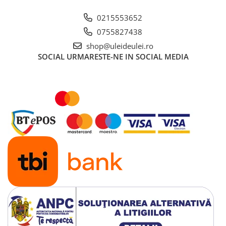
■ Ulei motor ROWE
0215553652
■ Ulei motor REPSOL
0755827438
■ Ulei motor SHELL
shop@uleideulei.ro
■ Ulei motor TOTAL
SOCIAL
URMARESTE-NE IN SOCIAL MEDIA
■ Ulei motor ARAL
■ Ulei motor ELF
■ Ulei motor METABOND
■ Ulei motor MANNOL
■ Ulei motor KROON
■ Ulei motor KROSS
■ Ulei motor SELENIA
■ Ulei motor CYCLON
■ Ulei motor OEM
Ulei motor DACIA
Ulei motor RENAULT