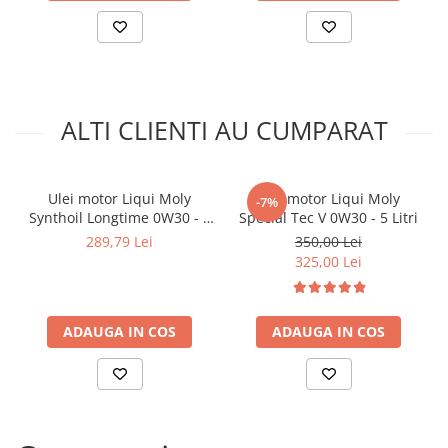
Arcuri
Pivot suspensie
Ambreiaj
► Accesorii auto
■ Huse scaune auto
ALTI CLIENTI AU CUMPARAT
■ Tavite auto portbagaj
■ Covorase/presuri auto
Ulei motor Liqui Moly
Ulei motor Liqui Moly
-7%
■ Becuri auto
Synthoil Longtime 0W30 - 5
Special Tec V 0W30 - 5 Litri
Litri
289,79 Lei
350,00 Lei
■ Accesorii auto interior
325,00 Lei
■ Accesorii auto exterior
■ Intretinere auto
ADAUGA IN COS
ADAUGA IN COS
■ Electrice auto
■ Siguranta auto
■ Electrice
■ Truse si scule de mana