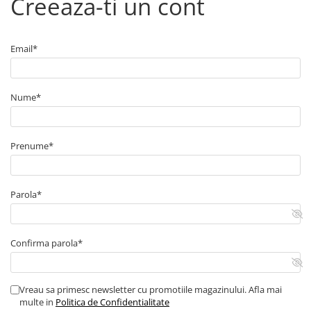
Creeaza-ti un cont
■ Capace roti
■ Stergatoare auto
Email*
■ Suporturi portbagaj
■ Consumabile service
■ Echipamente de ridicare
Nume*
■ Produse sezoniere
■ Produse universale
Prenume*
■ Echipamente atelier
■ Scule si echipamente
Parola*
pneumatice
■ Odorizanti auto
■ Consumabile vopsitorie
Confirma parola*
■ Lampi camioane
■ Carlige remorcare
Vreau sa primesc newsletter cu promotiile magazinului. Afla mai
multe in
Politica de Confidentialitate
■ Accesorii vehicule electrice