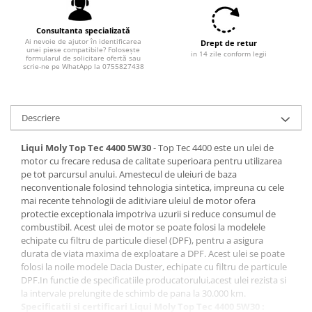
Filtre combustibil
Filtre habitaclu
Consultanta specializată
Filtre uscator
Ai nevoie de ajutor în identificarea
Drept de retur
unei piese compatibile? Folosește
in 14 zile conform legii
Filtre hidraulice
formularul de solicitare ofertă sau
scrie-ne pe WhatApp la 0755827438
Filtre epurator
Sistem franare
Placute frana
Descriere
Discuri frana
Liqui Moly Top Tec 4400 5W30
- Top Tec 4400 este un ulei de
Saboti frana
motor cu frecare redusa de calitate superioara pentru utilizarea
Senzori uzura placute
pe tot parcursul anului. Amestecul de uleiuri de baza
Tamburi frana
neconventionale folosind tehnologia sintetica, impreuna cu cele
mai recente tehnologii de aditiviare uleiul de motor ofera
Cablu frana de mana
protectie exceptionala impotriva uzurii si reduce consumul de
Suport etrier
combustibil. Acest ulei de motor se poate folosi la modelele
echipate cu filtru de particule diesel (DPF), pentru a asigura
Electrice
durata de viata maxima de exploatare a DPF. Acest ulei se poate
Bujii incandescente
folosi la noile modele Dacia Duster, echipate cu filtru de particule
DPF.In functie de specificatiile producatorului,acest ulei rezista si
Distributie
la intervale prelungite de schimb de pana la 30.000 km.
Kit distributie
Specificatii si certificari Liqui Moly Top Tec 4400 5W30 :