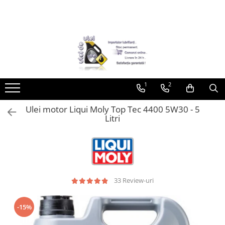
Toate Produsele
► Detailing si cosmetica
Intretinere interior
1
2
Curatare tapiterie auto
Curatare si intretinere piele
Ulei motor Liqui Moly Top Tec 4400 5W30 - 5
Plastice interioare
Litri
Perii si pensule
Intretinere exterior
Curatare geamuri auto
Ceara auto
Sealant
33 Review-uri
Sampon auto
Polish auto
-15%
Jante si anvelope