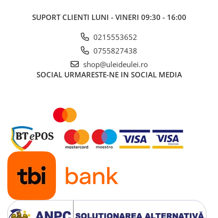
■ Ulei motor ROWE
SUPORT CLIENTI
LUNI - VINERI 09:30 - 16:00
■ Ulei motor REPSOL
■ Ulei motor SHELL
0215553652
■ Ulei motor TOTAL
0755827438
■ Ulei motor ARAL
shop@uleideulei.ro
SOCIAL
URMARESTE-NE IN SOCIAL MEDIA
■ Ulei motor ELF
■ Ulei motor METABOND
■ Ulei motor MANNOL
■ Ulei motor KROON
■ Ulei motor KROSS
■ Ulei motor SELENIA
■ Ulei motor CYCLON
■ Ulei motor OEM
Ulei motor DACIA
Ulei motor RENAULT