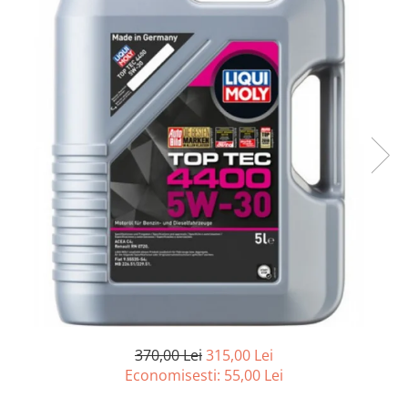
Accesorii spalare si uscare
Intretinere motor
Curatare generala
Restaurare faruri
Spalare si detailing rapid
Decontaminare vopsea
Intretinere vopsea
Dressing exterior
Abrazive
Intretinere moto
Intretinere barci
Recipiente si pulverizatoare
Genti si accesorii
► Filtre auto
370,00 Lei
315,00 Lei
■ Accesorii filtre
Economisesti:
55,00
Lei
■ Filtre ulei