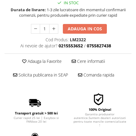
IN STOC
■ Filtre aer
Durata de livrare:
1-3 zile lucratoare din momentul confirmarii
■ Filtre combustibil
comenzii, pentru produsele expediate prin curier rapid
■ Filtre habitaclu
ADAUGA IN COS
■ Filtre hidraulice
Cod Produs:
LM2322
■ Filtre uscator
Ai nevoie de ajutor?
0215553652
/
0755827438
■ Filtre aditivi
Adauga la Favorite
Cere informatii
■ Filtre epurator
■ Filtre agent racire
Solicita publicarea in SEAP
Comanda rapida
► Piese auto
Filtre
Filtre aditivi
Filtre agent racire
100% Original
Accesorii filtre
Transport gratuit > 500 lei
Garantia produselor
Curier rapid 25 lei | Easybox si
autentice.Suntem dealeri autorizati
Filtre ulei
FANbox 20 lei
pentru toate marcile comercializate
!
Filtre aer