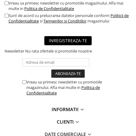
Vreau sa primesc newsletter cu promotiile magazinului. Afla mai
■ Mobilier service
multe in
Politica de Confidentialitate
■ Scule de mana
Sunt de acord cu prelucrarea datelor personale conform
Politicii de
Confidentialitate
si
Termenilor si Conditiilor
magazinului
■ Vulcanizare
■ Vopsea spray
INREGISTREAZA-TE
■ Sistem AC
Newsletter
Nu rata ofertele si promotiile noastre
■ Bancuri de scule
► Ulei motor autoturisme
■ Ulei motor RAVENOL
■ Ulei motor LIQUI MOLY
Vreau sa primesc newsletter cu promotiile
magazinului. Afla mai multe in
Politica de
■ Ulei motor CASTROL
Confidentialitate
■ Ulei motor MOBIL
INFORMATII
■ Ulei motor MOTUL
■ Ulei motor FUCHS
CLIENTI
■ Ulei motor VALVOLINE
DATE COMERCIALE