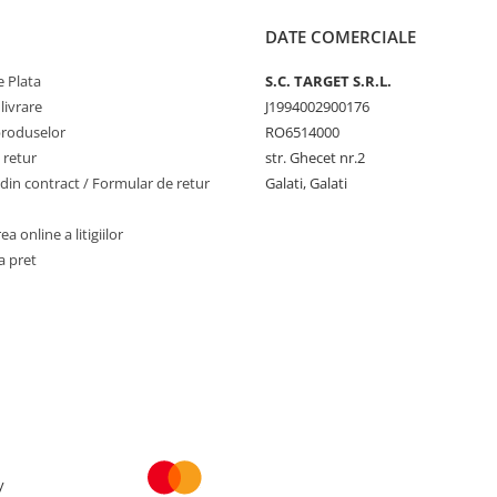
DATE COMERCIALE
 Plata
S.C. TARGET S.R.L.
livrare
J1994002900176
produselor
RO6514000
 retur
str. Ghecet nr.2
din contract / Formular de retur
Galati, Galati
a online a litigiilor
a pret
y