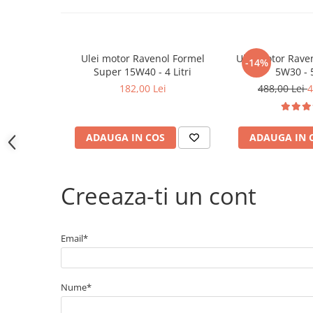
Electrice
Bujii incandescente
Distributie
Ulei motor Ravenol Formel
Ulei motor Rav
Kit distributie
-14%
Super 15W40 - 4 Litri
5W30 - 5
Kit lant distributie
182,00 Lei
488,00 Lei
4
Curea distributie
Pompa apa
Transmisie
ADAUGA IN COS
ADAUGA IN 
Kit transmisie
Curea transmisie
Creeaza-ti un cont
Busoane/inele etansare
Directie/stabilizare
Bielete antiruliu
Email*
Bielete directie
Cap de bara
Nume*
Caroserie
Amortizor capota