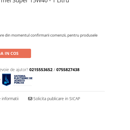
rmel Super 15W40 - 1 Litru
oare din momentul confirmarii comenzii, pentru produsele
A IN COS
evoie de ajutor?
0215553652
/
0755827438
informatii
Solicita publicare in SICAP