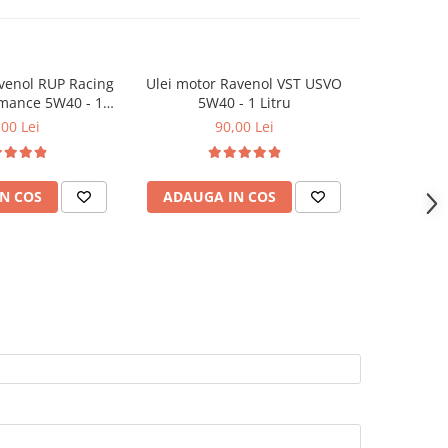
venol RUP Racing
Ulei motor Ravenol VST USVO
Ulei moto
rmance 5W40 - 1
5W40 - 1 Litru
5W
Litru
,00 Lei
90,00 Lei
N COS
ADAUGA IN COS
ADAUG