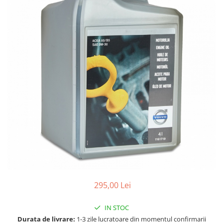
Accesorii spalare si uscare
Intretinere motor
Curatare generala
Restaurare faruri
Spalare si detailing rapid
Decontaminare vopsea
Intretinere vopsea
Dressing exterior
Abrazive
Intretinere moto
Intretinere barci
Recipiente si pulverizatoare
Genti si accesorii
295,00 Lei
► Filtre auto
■ Accesorii filtre
IN STOC
■ Filtre ulei
Durata de livrare:
1-3 zile lucratoare din momentul confirmarii