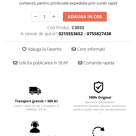
comenzii, pentru produsele expediate prin curier rapid
■ Filtre aer
■ Filtre combustibil
ADAUGA IN COS
■ Filtre habitaclu
Cod Produs:
C3033
■ Filtre hidraulice
Ai nevoie de ajutor?
0215553652
/
0755827438
■ Filtre uscator
Adauga la Favorite
Cere informatii
■ Filtre aditivi
■ Filtre epurator
Solicita publicarea in SEAP
Comanda rapida
■ Filtre agent racire
► Piese auto
Filtre
Filtre aditivi
100% Original
Transport gratuit > 500 lei
Garantia produselor
Filtre agent racire
Curier rapid 25 lei | Easybox si
autentice.Suntem dealeri autorizati
FANbox 20 lei
pentru toate marcile comercializate
Accesorii filtre
!
Filtre ulei
Filtre aer