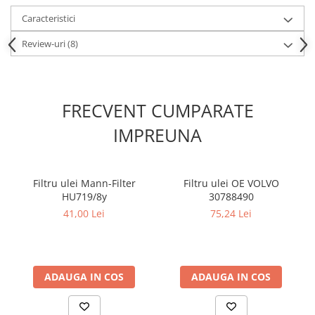
Kit lant distributie
Caracteristici
Curea distributie
Review-uri
(8)
Pompa apa
Transmisie
Kit transmisie
Curea transmisie
FRECVENT CUMPARATE
Busoane/inele etansare
IMPREUNA
Directie/stabilizare
Bielete antiruliu
Filtru ulei Mann-Filter
Filtru ulei OE VOLVO
Bielete directie
HU719/8y
30788490
Cap de bara
41,00 Lei
75,24 Lei
Caroserie
Amortizor capota
Amortizor portbagaj/hayon
ADAUGA IN COS
ADAUGA IN COS
Suspensie
Amortizor