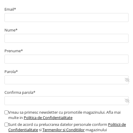
■ Capace roti
Email*
■ Stergatoare auto
■ Suporturi portbagaj
Nume*
■ Consumabile service
■ Echipamente de ridicare
■ Produse sezoniere
Prenume*
■ Produse universale
■ Echipamente atelier
Parola*
■ Scule si echipamente
pneumatice
Confirma parola*
■ Odorizanti auto
■ Consumabile vopsitorie
■ Lampi camioane
Vreau sa primesc newsletter cu promotiile magazinului. Afla mai
multe in
Politica de Confidentialitate
■ Carlige remorcare
Sunt de acord cu prelucrarea datelor personale conform
Politicii de
■ Accesorii vehicule electrice
Confidentialitate
si
Termenilor si Conditiilor
magazinului