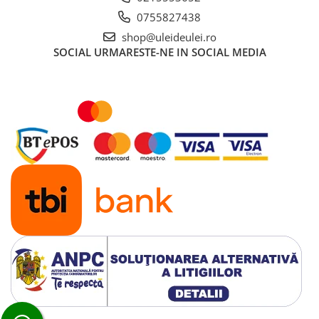
■ Ulei motor ROWE
0755827438
■ Ulei motor REPSOL
shop@uleideulei.ro
■ Ulei motor SHELL
SOCIAL
URMARESTE-NE IN SOCIAL MEDIA
■ Ulei motor TOTAL
■ Ulei motor ARAL
■ Ulei motor ELF
■ Ulei motor METABOND
■ Ulei motor MANNOL
■ Ulei motor KROON
■ Ulei motor KROSS
■ Ulei motor SELENIA
■ Ulei motor CYCLON
■ Ulei motor OEM
Ulei motor DACIA
Ulei motor RENAULT