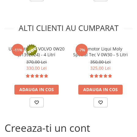
Arcuri
Pivot suspensie
Ambreiaj
ALTI CLIENTI AU CUMPARAT
► Accesorii auto
■ Huse scaune auto
■ Tavite auto portbagaj
Ulei motor OE VOLVO 0W20
Ulei motor Liqui Moly
-11%
-7%
(31392924) - 4 Litri
Special Tec V 0W30 - 5 Litri
■ Covorase/presuri auto
370,00 Lei
350,00 Lei
■ Becuri auto
330,00 Lei
325,00 Lei
■ Accesorii auto interior
■ Accesorii auto exterior
ADAUGA IN COS
ADAUGA IN COS
■ Intretinere auto
■ Electrice auto
■ Siguranta auto
■ Electrice
Creeaza-ti un cont
■ Truse si scule de mana