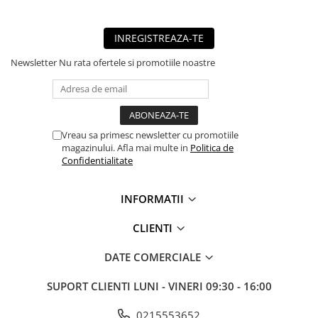
■ Mobilier service
■ Scule de mana
INREGISTREAZA-TE
■ Vulcanizare
Newsletter
Nu rata ofertele si promotiile noastre
■ Vopsea spray
■ Sistem AC
■ Bancuri de scule
Vreau sa primesc newsletter cu promotiile
► Ulei motor autoturisme
magazinului. Afla mai multe in
Politica de
Confidentialitate
■ Ulei motor RAVENOL
■ Ulei motor LIQUI MOLY
INFORMATII
■ Ulei motor CASTROL
CLIENTI
■ Ulei motor MOBIL
DATE COMERCIALE
■ Ulei motor MOTUL
■ Ulei motor FUCHS
SUPORT CLIENTI
LUNI - VINERI 09:30 - 16:00
■ Ulei motor VALVOLINE
0215553652