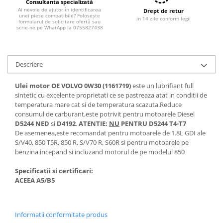
Filtre combustibil
Consultanta specializată
Ai nevoie de ajutor în identificarea
Drept de retur
Filtre habitaclu
unei piese compatibile? Folosește
in 14 zile conform legii
formularul de solicitare ofertă sau
Filtre uscator
scrie-ne pe WhatApp la 0755827438
Filtre hidraulice
Filtre epurator
Descriere
Sistem franare
Placute frana
Ulei motor OE VOLVO 0W30 (1161719)
este un lubrifiant full
Discuri frana
sintetic cu excelente proprietati ce se pastreaza atat in conditii de
temperatura mare cat si de temperatura scazuta.Reduce
Saboti frana
consumul de carburant,este potrivit pentru motoarele Diesel
Senzori uzura placute
D5244 NED
si
D4192
.
ATENTIE:
NU
PENTRU D5244 T4-T7
De asemenea,este recomandat pentru motoarele de 1.8L GDI ale
Tamburi frana
S/V40, 850 T5R, 850 R, S/V70 R, S60R si pentru motoarele pe
Cablu frana de mana
benzina incepand si incluzand motorul de pe modelul 850
Suport etrier
Specificatii si certificari:
Electrice
ACEEA A5/B5
Bujii incandescente
Distributie
Informatii conformitate produs
Kit distributie