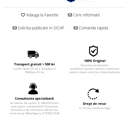
Adauga la Favorite
Cere informatii
Solicita publicare in SICAP
Comanda rapida
100% Original
Transport gratuit > 500 lei
Garantia produselor
Curier rapid 25 lei | Easybox si
autentice.Suntem dealeri autorizati
FANbox 20 lei
pentru toate marcile comercializate
!
Consultanta specializată
Ai nevoie de ajutor în identificarea
Drept de retur
unei piese compatibile? Folosește
in 14 zile conform legii
formularul de solicitare ofertă sau
scrie-ne pe WhatApp la 0755827438