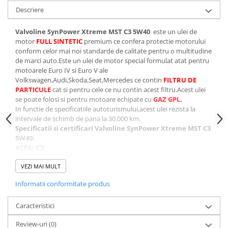
Descriere
Valvoline SynPower Xtreme MST C3 5W40
este un ulei de
motor
FULL SINTETIC
premium ce confera protectie motorului
conform celor mai noi standarde de calitate pentru o multitudine
de marci auto.Este un ulei de motor
special formulat atat pentru
motoarele Euro IV si Euro V ale
Volkswagen,Audi,Skoda,Seat,Mercedes ce contin
FILTRU DE
PARTICULE
cat si pentru cele ce nu contin acest filtru.Acest ulei
se poate folosi si pentru motoare echipate cu
GAZ GPL.
In functie de specificatiile autoturismului,acest ulei rezista la
intervale de schimb de pana la 30.000 km.
Specificatii si certificari
Valvoline SynPower Xtreme MST C3
5W40
:
ACEA: C3;
API: SM,SN/CF;
BMW LL-04;
VEZI MAI MULT
MB-Approval 229.51 (inclusiv 229.31);
Informatii conformitate produs
Porsche A40;
VW 502.00/505.00/505.01
GM Dexos 2
Caracteristici
Ford WSS-M2C917-A
Review-uri
(0)
Renault RN0700/0710