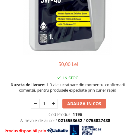
■ Mobilier service
Ulei motor FORD
Directie/stabilizare
■ Scule de mana
Ulei motor MERCEDES
Bielete antiruliu
Ulei motor TOYOTA
■ Vulcanizare
Bielete directie
Ulei motor GM/OPEL
Cap de bara
■ Vopsea spray
Ulei motor VW/Audi/Seat/Skoda
Caroserie
■ Sistem AC
Ulei motor VOLVO
Amortizor capota
■ Bancuri de scule
Ulei motor MITSUBISHI
Amortizor portbagaj/hayon
Ulei motor KIA
Suspensie
50,00 Lei
Ulei motor SUZUKI
Amortizor
■ Ulei motor PETRONAS
IN STOC
Arcuri
Durata de livrare:
1-3 zile lucratoare din momentul confirmarii
Pivot suspensie
comenzii, pentru produsele expediate prin curier rapid
Ambreiaj
ADAUGA IN COS
Cod Produs:
1196
Ai nevoie de ajutor?
0215553652
/
0755827438
Produs disponibil prin