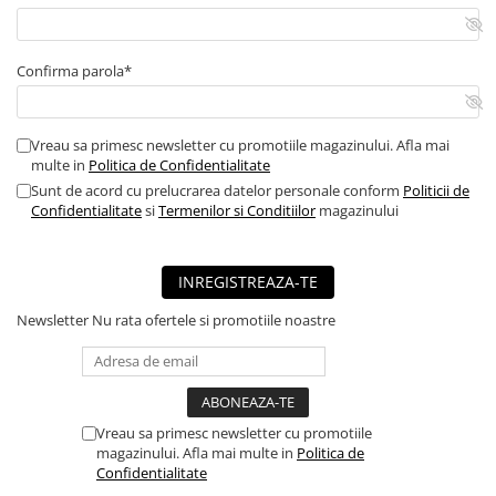
■ Mobilier service
■ Scule de mana
Confirma parola*
■ Vulcanizare
■ Vopsea spray
Vreau sa primesc newsletter cu promotiile magazinului. Afla mai
■ Sistem AC
multe in
Politica de Confidentialitate
Sunt de acord cu prelucrarea datelor personale conform
Politicii de
■ Bancuri de scule
Confidentialitate
si
Termenilor si Conditiilor
magazinului
► Ulei motor autoturisme
■ Ulei motor RAVENOL
INREGISTREAZA-TE
■ Ulei motor LIQUI MOLY
Newsletter
Nu rata ofertele si promotiile noastre
■ Ulei motor CASTROL
■ Ulei motor MOBIL
■ Ulei motor MOTUL
Vreau sa primesc newsletter cu promotiile
■ Ulei motor FUCHS
magazinului. Afla mai multe in
Politica de
■ Ulei motor VALVOLINE
Confidentialitate