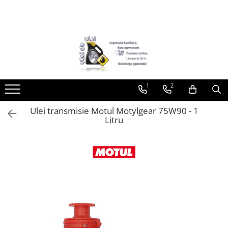
Toate Produsele
► Detailing si cosmetica
Intretinere interior
1
2
Curatare tapiterie auto
Curatare si intretinere piele
Ulei transmisie Motul Motylgear 75W90 - 1
Plastice interioare
Litru
Perii si pensule
Intretinere exterior
Curatare geamuri auto
Ceara auto
Sealant
Sampon auto
Polish auto
Jante si anvelope