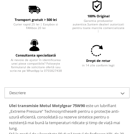
Filtre combustibil
Filtre habitaclu
100% Original
Filtre uscator
Transport gratuit > 500 lei
Garantia produselor
Filtre hidraulice
Curier rapid 25 lei | Easybox si
autentice.Suntem dealeri autorizati
FANbox 20 lei
pentru toate marcile comercializate
!
Filtre epurator
Sistem franare
Placute frana
Consultanta specializată
Discuri frana
Ai nevoie de ajutor în identificarea
Drept de retur
unei piese compatibile? Folosește
Saboti frana
in 14 zile conform legii
formularul de solicitare ofertă sau
scrie-ne pe WhatApp la 0755827438
Senzori uzura placute
Tamburi frana
Cablu frana de mana
Descriere
Suport etrier
Electrice
Ulei transmisie Motul Motylgear 75W90
este un lubrifiant
„Extreme Pressure” Technosynthese® pentru o protecție anti-
Bujii incandescente
uzură eficientă, consolidată cu rezerve sintetice pentru o
Distributie
rezistență mai bună la temperaturi ridicate și timp de viață mai
lung.
Kit distributie