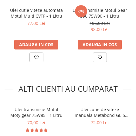
Arcuri
Pivot suspensie
Ulei cutie viteze automata
Ulei transmisie Motul Gear
-7%
Motul Multi CVTF - 1 Litru
300 75W90 - 1 Litru
Ambreiaj
77,00 Lei
105,00 Lei
► Accesorii auto
98,00 Lei
■ Huse scaune auto
ADAUGA IN COS
ADAUGA IN COS
■ Tavite auto portbagaj
■ Covorase/presuri auto
■ Becuri auto
■ Accesorii auto interior
■ Accesorii auto exterior
ALTI CLIENTI AU CUMPARAT
■ Intretinere auto
■ Electrice auto
Ulei transmisie Motul
Ulei cutie de viteze
■ Siguranta auto
Motylgear 75W85 - 1 Litru
manuala Metabond GL-5
75W90 - 1 Litru
■ Electrice
70,00 Lei
72,00 Lei
■ Truse si scule de mana