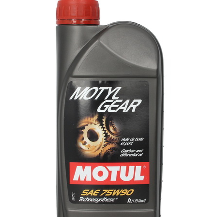
Accesorii spalare si uscare
Intretinere motor
Curatare generala
Restaurare faruri
Spalare si detailing rapid
Decontaminare vopsea
Intretinere vopsea
Dressing exterior
Abrazive
Intretinere moto
Intretinere barci
Recipiente si pulverizatoare
Genti si accesorii
► Filtre auto
■ Accesorii filtre
■ Filtre ulei