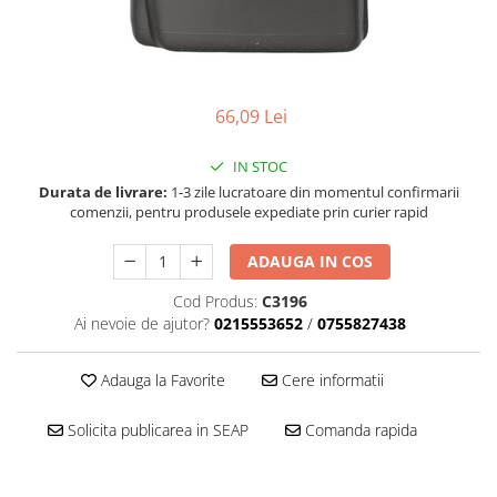
■ Filtre aer
■ Filtre combustibil
■ Filtre habitaclu
66,09 Lei
■ Filtre hidraulice
■ Filtre uscator
IN STOC
■ Filtre aditivi
Durata de livrare:
1-3 zile lucratoare din momentul confirmarii
comenzii, pentru produsele expediate prin curier rapid
■ Filtre epurator
■ Filtre agent racire
ADAUGA IN COS
► Piese auto
Cod Produs:
C3196
Filtre
Ai nevoie de ajutor?
0215553652
/
0755827438
Filtre aditivi
Adauga la Favorite
Cere informatii
Filtre agent racire
Accesorii filtre
Solicita publicarea in SEAP
Comanda rapida
Filtre ulei
Filtre aer