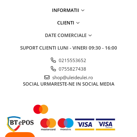
■ Ulei motor ROWE
INFORMATII
■ Ulei motor REPSOL
■ Ulei motor SHELL
CLIENTI
■ Ulei motor TOTAL
DATE COMERCIALE
■ Ulei motor ARAL
SUPORT CLIENTI
LUNI - VINERI 09:30 - 16:00
■ Ulei motor ELF
■ Ulei motor METABOND
0215553652
■ Ulei motor MANNOL
0755827438
shop@uleideulei.ro
■ Ulei motor KROON
SOCIAL
URMARESTE-NE IN SOCIAL MEDIA
■ Ulei motor KROSS
■ Ulei motor SELENIA
■ Ulei motor CYCLON
■ Ulei motor OEM
Ulei motor DACIA
Ulei motor RENAULT