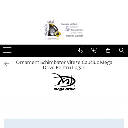
Toate Produsele
► Detailing si cosmetica
Intretinere interior
1
2
Curatare tapiterie auto
Curatare si intretinere piele
Ornament Schimbator Viteze Cauciuc Mega
Plastice interioare
Drive Pentru Logan
Perii si pensule
Intretinere exterior
Curatare geamuri auto
Ceara auto
Sealant
Sampon auto
Polish auto
Jante si anvelope