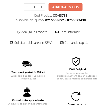
■ Filtre aer
ADAUGA IN COS
■ Filtre combustibil
Cod Produs:
CX-43733
■ Filtre habitaclu
Ai nevoie de ajutor?
0215553652
/
0755827438
■ Filtre hidraulice
Adauga la Favorite
Cere informatii
■ Filtre uscator
■ Filtre aditivi
Solicita publicarea in SEAP
Comanda rapida
■ Filtre epurator
■ Filtre agent racire
► Piese auto
Filtre
100% Original
Transport gratuit > 500 lei
Garantia produselor
Filtre aditivi
Curier rapid 25 lei | Easybox si
autentice.Suntem dealeri autorizati
FANbox 20 lei
pentru toate marcile comercializate
Filtre agent racire
!
Accesorii filtre
Filtre ulei
Filtre aer
Consultanta specializată
Ai nevoie de ajutor în identificarea
Drept de retur