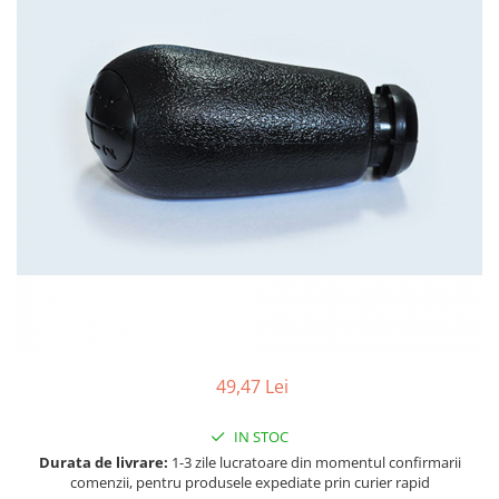
Accesorii spalare si uscare
Intretinere motor
Curatare generala
Restaurare faruri
Spalare si detailing rapid
Decontaminare vopsea
Intretinere vopsea
Dressing exterior
Abrazive
Intretinere moto
Intretinere barci
Recipiente si pulverizatoare
Genti si accesorii
49,47 Lei
► Filtre auto
IN STOC
■ Accesorii filtre
Durata de livrare:
1-3 zile lucratoare din momentul confirmarii
comenzii, pentru produsele expediate prin curier rapid
■ Filtre ulei