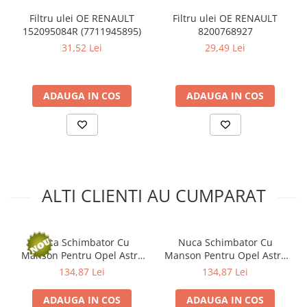
Kit lant distributie
Filtru ulei OE RENAULT
Filtru ulei OE RENAULT
Curea distributie
152095084R (7711945895)
8200768927
Pompa apa
31,52 Lei
29,49 Lei
Transmisie
Kit transmisie
ADAUGA IN COS
ADAUGA IN COS
Curea transmisie
Busoane/inele etansare
Directie/stabilizare
Bielete antiruliu
Bielete directie
ALTI CLIENTI AU CUMPARAT
Cap de bara
Caroserie
Amortizor capota
Nuca Schimbator Cu
Nuca Schimbator Cu
Amortizor portbagaj/hayon
Manson Pentru Opel Astra
Manson Pentru Opel Astra
H/Corsa D 2004-2009 5
H/Corsa D 2004-2009 6
134,87 Lei
134,87 Lei
Suspensie
Trepte
Trepte
Amortizor
ADAUGA IN COS
ADAUGA IN COS