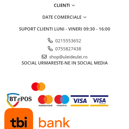
CLIENTI
■ Mobilier service
■ Scule de mana
DATE COMERCIALE
■ Vulcanizare
SUPORT CLIENTI
LUNI - VINERI 09:30 - 16:00
■ Vopsea spray
0215553652
■ Sistem AC
0755827438
■ Bancuri de scule
shop@uleideulei.ro
► Ulei motor autoturisme
SOCIAL
URMARESTE-NE IN SOCIAL MEDIA
■ Ulei motor RAVENOL
■ Ulei motor LIQUI MOLY
■ Ulei motor CASTROL
■ Ulei motor MOBIL
■ Ulei motor MOTUL
■ Ulei motor FUCHS
■ Ulei motor VALVOLINE