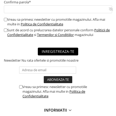
Confirma parola*
■ Capace roti
■ Stergatoare auto
Vreau sa primesc newsletter cu promotiile magazinului. Afla mai
■ Suporturi portbagaj
multe in
Politica de Confidentialitate
■ Consumabile service
Sunt de acord cu prelucrarea datelor personale conform
Politicii de
Confidentialitate
si
Termenilor si Conditiilor
magazinului
■ Echipamente de ridicare
■ Produse sezoniere
INREGISTREAZA-TE
■ Produse universale
■ Echipamente atelier
Newsletter
Nu rata ofertele si promotiile noastre
■ Scule si echipamente
pneumatice
■ Odorizanti auto
Vreau sa primesc newsletter cu promotiile
■ Consumabile vopsitorie
magazinului. Afla mai multe in
Politica de
Confidentialitate
■ Lampi camioane
■ Carlige remorcare
INFORMATII
■ Accesorii vehicule electrice