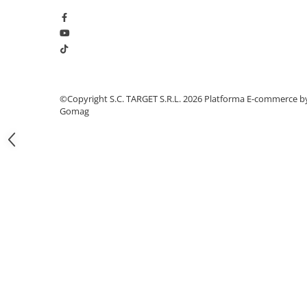
Electrice
Bujii incandescente
Distributie
Kit distributie
Kit lant distributie
Curea distributie
©Copyright S.C. TARGET S.R.L. 2026
Platforma E-commerce b
Gomag
Pompa apa
Transmisie
Kit transmisie
Curea transmisie
Busoane/inele etansare
Directie/stabilizare
Bielete antiruliu
Bielete directie
Cap de bara
Caroserie
Amortizor capota