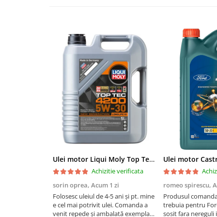
■ Accesorii filtre
■ Filtre ulei
■ Filtre aer
■ Filtre combustibil
■ Filtre habitaclu
■ Filtre hidraulice
■ Filtre uscator
■ Filtre aditivi
■ Filtre epurator
Ulei motor Liqui Moly Top Tec 4200 5W30 - 5 Litri
■ Filtre agent racire
Achizitie verificata
Achiz
► Piese auto
sorin oprea,
Acum 1 zi
romeo spirescu,
A
Filtre
Folosesc uleiul de 4-5 ani și pt. mine
Produsul comandat
Filtre aditivi
e cel mai potrivit ulei. Comanda a
trebuia pentru For
venit repede și ambalată exemplar
sosit fara nereguli 