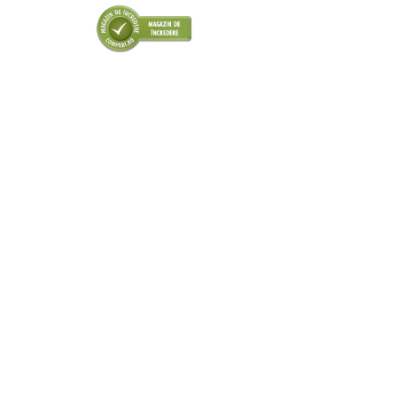
Amortizor portbagaj/hayon
Suspensie
Amortizor
Arcuri
Pivot suspensie
Ambreiaj
► Accesorii auto
■ Huse scaune auto
■ Tavite auto portbagaj
■ Covorase/presuri auto
■ Becuri auto
■ Accesorii auto interior
■ Accesorii auto exterior