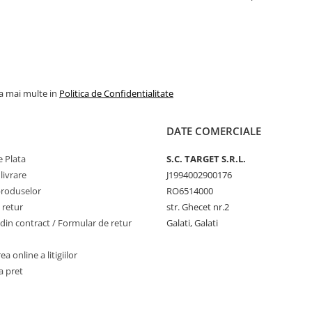
ultumit.
magazin cu sigur
echipei , cu astfe
multe locuri am fi
sus pe ierarhia pr
la mai multe in
Politica de Confidentialitate
DATE COMERCIALE
 Plata
S.C. TARGET S.R.L.
livrare
J1994002900176
produselor
RO6514000
 retur
str. Ghecet nr.2
din contract / Formular de retur
Galati, Galati
a online a litigiilor
a pret