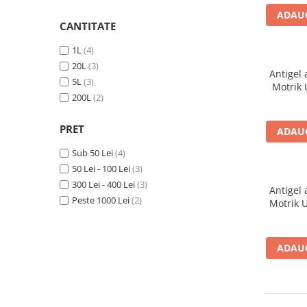
Polish auto
ADAUG
CANTITATE
Jante si anvelope
Accesorii spalare si uscare
1L
(4)
Intretinere motor
20L
(3)
Antigel 
Curatare generala
5L
(3)
Motrik 
Restaurare faruri
200L
(2)
Spalare si detailing rapid
PRET
ADAUG
Decontaminare vopsea
Intretinere vopsea
Sub 50 Lei
(4)
Dressing exterior
50 Lei - 100 Lei
(3)
300 Lei - 400 Lei
(3)
Abrazive
Antigel 
Peste 1000 Lei
(2)
Motrik U
Intretinere moto
Intretinere barci
Recipiente si pulverizatoare
ADAUG
Genti si accesorii
► Filtre auto