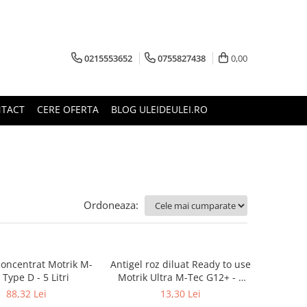
0215553652
0755827438
0,00
TACT
CERE OFERTA
BLOG ULEIDEULEI.RO
Ordoneaza:
concentrat Motrik M-
Antigel roz diluat Ready to use
 Type D - 5 Litri
Motrik Ultra M-Tec G12+ - 1
Litru
88,32 Lei
13,30 Lei