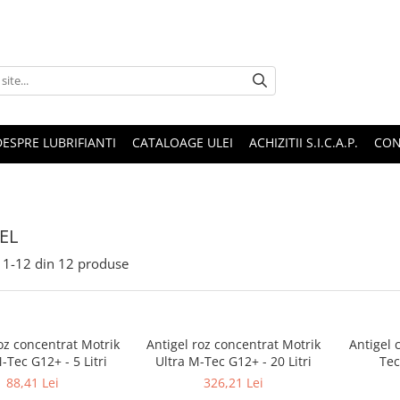
DESPRE LUBRIFIANTI
CATALOAGE ULEI
ACHIZITII S.I.C.A.P.
CON
EL
1-
12
din
12
produse
oz concentrat Motrik
Antigel roz concentrat Motrik
Antigel 
-Tec G12+ - 5 Litri
Ultra M-Tec G12+ - 20 Litri
Tec
88,41 Lei
326,21 Lei