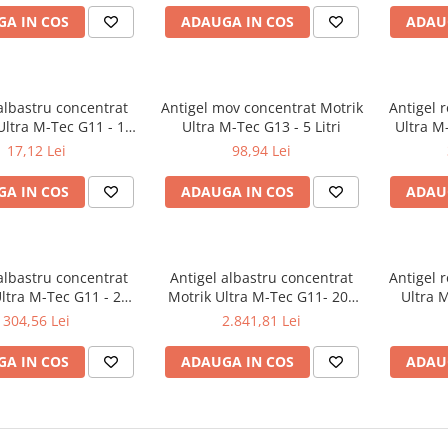
A IN COS
ADAUGA IN COS
ADAU
albastru concentrat
Antigel mov concentrat Motrik
Antigel 
Ultra M-Tec G11 - 1
Ultra M-Tec G13 - 5 Litri
Ultra M-
Litru
17,12 Lei
98,94 Lei
A IN COS
ADAUGA IN COS
ADAU
albastru concentrat
Antigel albastru concentrat
Antigel 
ltra M-Tec G11 - 20
Motrik Ultra M-Tec G11- 200
Ultra M
Litri
Litri
304,56 Lei
2.841,81 Lei
A IN COS
ADAUGA IN COS
ADAU