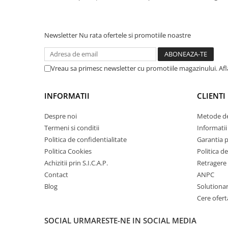
Filtre agent racire
ceea ce ar trebui să fie o
comenzii. Foarte m
Accesorii filtre
normalitate nu ceva wau. Prețul
printre cele mai bune la momentul
Filtre ulei
achiziției. Singură întrebare pt. mine
Newsletter
Nu rata ofertele si promotiile noastre
Filtre aer
es...
Filtre combustibil
Filtre habitaclu
Vreau sa primesc newsletter cu promotiile magazinului. Af
Filtre uscator
Filtre hidraulice
INFORMATII
CLIENTI
Filtre epurator
Despre noi
Metode de
Sistem franare
Termeni si conditii
Informatii 
Placute frana
Politica de confidentialitate
Garantia 
Discuri frana
Politica Cookies
Politica de
Saboti frana
Achizitii prin S.I.C.A.P.
Retragere 
Contact
ANPC
Senzori uzura placute
Blog
Solutionare
Tamburi frana
Cere ofert
Cablu frana de mana
Suport etrier
SOCIAL
URMARESTE-NE IN SOCIAL MEDIA