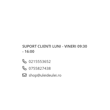
anță. Mulțumesc
curier. Din ce am
l de oameni în mai
ieftin site cu ule
 fost azi mult mai
reduceri).
ofesionalismului !
SUPORT CLIENTI
LUNI - VINERI 09:30
- 16:00
0215553652
0755827438
shop@uleideulei.ro