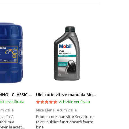
Ulei motor MANNOL CLASSIC 10W40 - 20 Litri
Ulei cutie viteze manuala Mobil Multi-Vehicle Manual Transmission Fluid 75W - 1 Litru
zitie verificata
Achizitie verificata
Ac
m 2 zile
Nica Elena,
Acum 2 zile
narcis kovacs,
rcat însă
Produs corespunzător Serviciul de
Foarte bun prod
rării m-a
relații publice funcționează foarte
Ford Focus 2021.
revin la acest
bine
in Germania. A aj