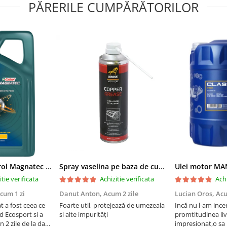
PĂRERILE CUMPĂRĂTORILOR
Ulei motor Castrol Magnatec Professional Ford E 5W20 - 5 Litri
Spray vaselina pe baza de cupru Kross - 500 ml
itie verificata
Achizitie verificata
Achi
cum 1 zi
Danut Anton,
Acum 2 zile
Lucian Oros,
Acu
 a fost ceea ce
Foarte util, protejează de umezeala
Incă nu l-am ince
d Ecosport si a
si alte impurități
promtitudinea liv
in 2 zile de la data
impresionat,o sa 