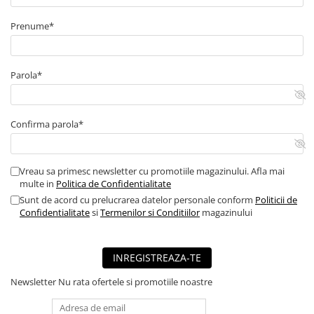
■ Capace roti
Prenume*
■ Stergatoare auto
■ Suporturi portbagaj
■ Consumabile service
Parola*
■ Echipamente de ridicare
■ Produse sezoniere
Confirma parola*
■ Produse universale
■ Echipamente atelier
Vreau sa primesc newsletter cu promotiile magazinului. Afla mai
■ Scule si echipamente
multe in
Politica de Confidentialitate
pneumatice
Sunt de acord cu prelucrarea datelor personale conform
Politicii de
Confidentialitate
si
Termenilor si Conditiilor
magazinului
■ Odorizanti auto
■ Consumabile vopsitorie
INREGISTREAZA-TE
■ Lampi camioane
Newsletter
Nu rata ofertele si promotiile noastre
■ Carlige remorcare
■ Accesorii vehicule electrice