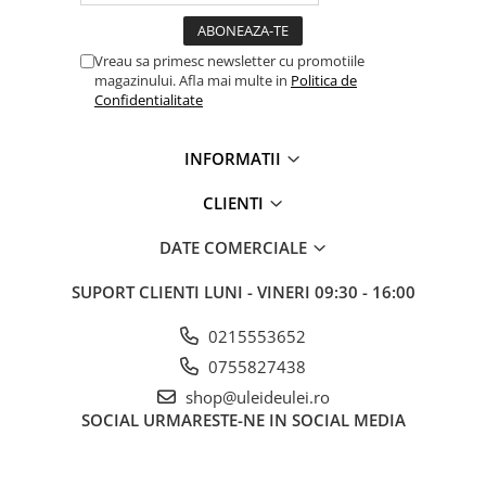
■ Mobilier service
■ Scule de mana
Vreau sa primesc newsletter cu promotiile
magazinului. Afla mai multe in
Politica de
■ Vulcanizare
Confidentialitate
■ Vopsea spray
■ Sistem AC
INFORMATII
■ Bancuri de scule
CLIENTI
► Ulei motor autoturisme
DATE COMERCIALE
■ Ulei motor RAVENOL
SUPORT CLIENTI
LUNI - VINERI 09:30 - 16:00
■ Ulei motor LIQUI MOLY
■ Ulei motor CASTROL
0215553652
■ Ulei motor MOBIL
0755827438
■ Ulei motor MOTUL
shop@uleideulei.ro
SOCIAL
URMARESTE-NE IN SOCIAL MEDIA
■ Ulei motor FUCHS
■ Ulei motor VALVOLINE