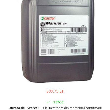
Accesorii spalare si uscare
Intretinere motor
Curatare generala
Restaurare faruri
Spalare si detailing rapid
Decontaminare vopsea
Intretinere vopsea
Dressing exterior
Abrazive
Intretinere moto
Intretinere barci
Recipiente si pulverizatoare
Genti si accesorii
589,75 Lei
► Filtre auto
■ Accesorii filtre
IN STOC
■ Filtre ulei
Durata de livrare:
1-3 zile lucratoare din momentul confirmarii