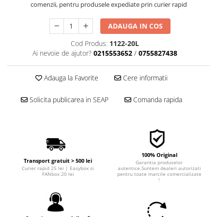
comenzii, pentru produsele expediate prin curier rapid
■ Filtre aer
■ Filtre combustibil
ADAUGA IN COS
■ Filtre habitaclu
Cod Produs:
1122-20L
Ai nevoie de ajutor?
0215553652
/
0755827438
■ Filtre hidraulice
■ Filtre uscator
Adauga la Favorite
Cere informatii
■ Filtre aditivi
■ Filtre epurator
Solicita publicarea in SEAP
Comanda rapida
■ Filtre agent racire
► Piese auto
Filtre
100% Original
Filtre aditivi
Transport gratuit > 500 lei
Garantia produselor
Filtre agent racire
Curier rapid 25 lei | Easybox si
autentice.Suntem dealeri autorizati
FANbox 20 lei
pentru toate marcile comercializate
!
Accesorii filtre
Filtre ulei
Filtre aer