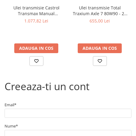
Arcuri
Ulei transmisie Castrol
Ulei transmisie Total
Pivot suspensie
Transmax Manual
Traxium Axle 7 80W90 - 20
Ambreiaj
Transaxle 75W90 - 20 Litri
Litri
1.077,82 Lei
655,00 Lei
► Accesorii auto
■ Huse scaune auto
■ Tavite auto portbagaj
ADAUGA IN COS
ADAUGA IN COS
■ Covorase/presuri auto
■ Becuri auto
■ Accesorii auto interior
Creeaza-ti un cont
■ Accesorii auto exterior
■ Intretinere auto
■ Electrice auto
Email*
■ Siguranta auto
■ Electrice
Nume*
■ Truse si scule de mana