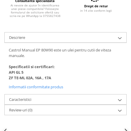
Filtre combustibil
Consultanta specializată
Ai nevoie de ajutor în identificarea
Drept de retur
Filtre habitaclu
unei piese compatibile? Folosește
in 14 zile conform legii
formularul de solicitare ofertă sau
Filtre uscator
scrie-ne pe WhatApp la 0755827438
Filtre hidraulice
Filtre epurator
Descriere
Sistem franare
Placute frana
Castrol Manual EP 80W90 este un ulei pentru cutii de viteza
manuale.
Discuri frana
Saboti frana
Specificatii si certificari:
Senzori uzura placute
API GL 5
ZF TE-ML 02A, 16A , 17A
Tamburi frana
Cablu frana de mana
Informatii conformitate produs
Suport etrier
Caracteristici
Electrice
Review-uri
(0)
Bujii incandescente
Distributie
Kit distributie