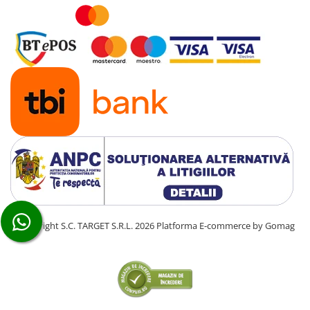
■ Ulei motor ROWE
■ Ulei motor REPSOL
■ Ulei motor SHELL
■ Ulei motor TOTAL
■ Ulei motor ARAL
■ Ulei motor ELF
■ Ulei motor METABOND
■ Ulei motor MANNOL
■ Ulei motor KROON
■ Ulei motor KROSS
■ Ulei motor SELENIA
©Copyright S.C. TARGET S.R.L. 2026
Platforma E-commerce by Gomag
■ Ulei motor CYCLON
■ Ulei motor OEM
Ulei motor DACIA
Ulei motor RENAULT