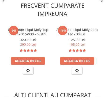
Kit lant distributie
FRECVENT CUMPARATE
Curea distributie
IMPREUNA
Pompa apa
Transmisie
Kit transmisie
Ulei motor Liqui Moly Top
Aditiv Ulei Liqui Moly Cera
-9%
-16%
Tec 4200 5W30 - 5 Litri
Tec - 300 Ml
Curea transmisie
320,00 Lei
125,00 Lei
Busoane/inele etansare
290,00 Lei
105,00 Lei
Directie/stabilizare
Bielete antiruliu
ADAUGA IN COS
ADAUGA IN COS
Bielete directie
Cap de bara
Caroserie
Amortizor capota
Amortizor portbagaj/hayon
Suspensie
ALTI CLIENTI AU CUMPARAT
Amortizor