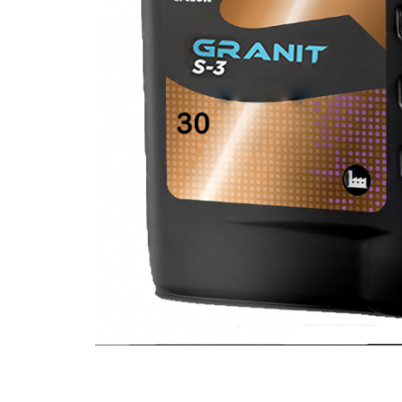
Polish auto
Jante si anvelope
Accesorii spalare si uscare
Intretinere motor
Curatare generala
Restaurare faruri
Spalare si detailing rapid
Decontaminare vopsea
Intretinere vopsea
Dressing exterior
Abrazive
Intretinere moto
Intretinere barci
Recipiente si pulverizatoare
Genti si accesorii
► Filtre auto