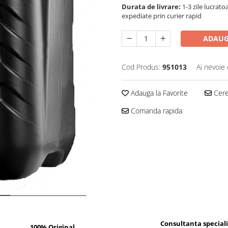
Durata de livrare:
1-3 zile lucrat
expediate prin curier rapid
ADAUG
Cod Produs:
951013
Ai nevoie 
Adauga la Favorite
Cere 
Comanda rapida
Consultanta special
100% Original