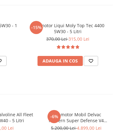
5W30 - 1
Ulei motor Liqui Moly Top Tec 4400
Ulei moto
-15%
5W30 - 5 Litri
370,00 Lei
315,00 Lei
ADAUGA IN COS
AD
lvoline All Fleet
Ulei motor Mobil Delvac
Ulei moto
-6%
W40 - 5 Litri
Modern Super Defense V4
Blue 780
15W40 (Delvac MX) - 208 Litri
,00 Lei
5.200,00 Lei
4.899,00 Lei