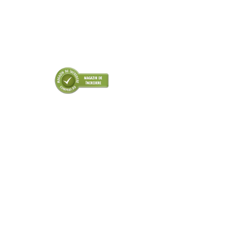
■ Odorizanti auto
■ Consumabile vopsitorie
■ Lampi camioane
■ Carlige remorcare
■ Accesorii vehicule electrice
■ Mobilier service
■ Scule de mana
■ Vulcanizare
■ Vopsea spray
■ Sistem AC
■ Bancuri de scule
► Ulei motor autoturisme
■ Ulei motor RAVENOL