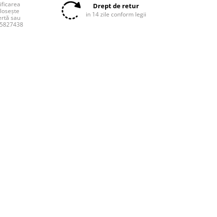
tificarea
Drept de retur
olosește
in 14 zile conform legii
ertă sau
55827438