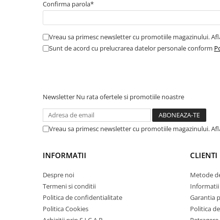
Confirma parola*
Amortizor portbagaj/hayon
Suspensie
Vreau sa primesc newsletter cu promotiile magazinului. Af
Amortizor
Sunt de acord cu prelucrarea datelor personale conform
Po
Arcuri
Pivot suspensie
Ambreiaj
► Accesorii auto
Newsletter
Nu rata ofertele si promotiile noastre
Vreau sa primesc newsletter cu promotiile magazinului. Af
■ Huse scaune auto
■ Tavite auto portbagaj
INFORMATII
CLIENTI
■ Covorase/presuri auto
Despre noi
Metode de
■ Becuri auto
Termeni si conditii
Informatii 
■ Accesorii auto interior
Politica de confidentialitate
Garantia 
Politica Cookies
Politica de
■ Accesorii auto exterior