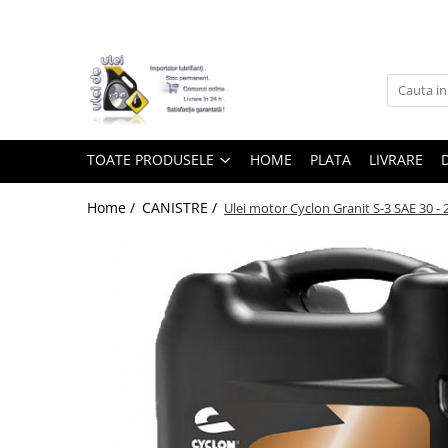
Toate Produsele
► Detailing si cosmetica
TOATE PRODUSELE
HOME
PLATA
LIVRARE
Intretinere interior
Home /
CANISTRE /
Ulei motor Cyclon Granit S-3 SAE 30 - 2
Curatare tapiterie auto
Curatare si intretinere piele
Plastice interioare
Perii si pensule
Intretinere exterior
Curatare geamuri auto
Ceara auto
Sealant
Sampon auto