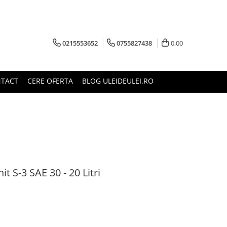
0215553652
0755827438
0,00
TACT
CERE OFERTA
BLOG ULEIDEULEI.RO
t S-3 SAE 30 - 20 Litri