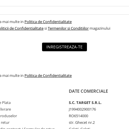
la mai multe in
Politica de Confidentialitate
liticii de Confidentialitate
si
Termenilor si Conditiilor
magazinului
INREGISTREAZA-TE
la mai multe in
Politica de Confidentialitate
DATE COMERCIALE
 Plata
S.C. TARGET S.R.L.
livrare
J1994002900176
produselor
RO6514000
 retur
str. Ghecet nr.2