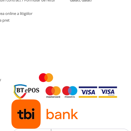
din contract / Formular de retur
Galati, Galati
a online a litigiilor
a pret
y