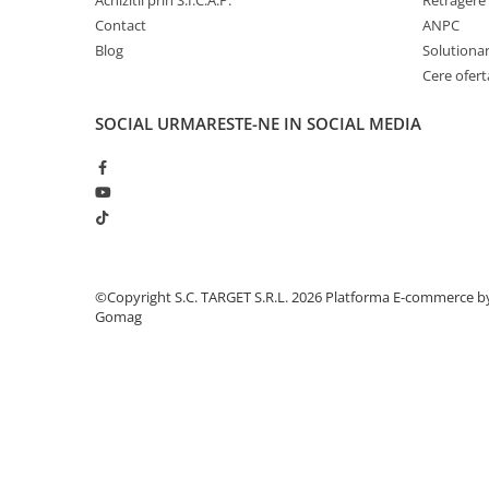
Achizitii prin S.I.C.A.P.
Retragere 
■ Intretinere auto
Contact
ANPC
■ Electrice auto
Blog
Solutionare
Cere ofert
■ Siguranta auto
■ Electrice
SOCIAL
URMARESTE-NE IN SOCIAL MEDIA
■ Truse si scule de mana
■ Capace roti
■ Stergatoare auto
■ Suporturi portbagaj
■ Consumabile service
©Copyright S.C. TARGET S.R.L. 2026
Platforma E-commerce b
■ Echipamente de ridicare
Gomag
■ Produse sezoniere
■ Produse universale
■ Echipamente atelier
■ Scule si echipamente
pneumatice