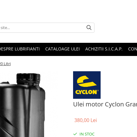
DESPRE LUBRIFIANTI
CATALOAGE ULEI
ACHIZITII S.I.C.A.P.
CON
0 Litri
Ulei motor Cyclon Grani
380,00 Lei
IN STOC