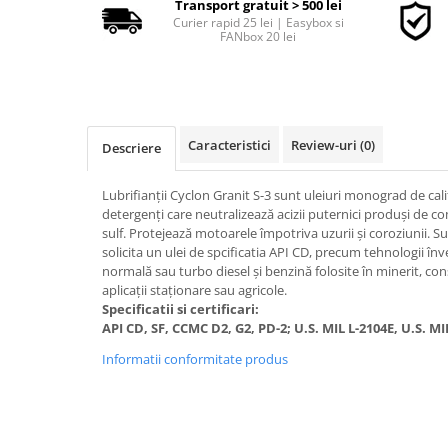
Transport gratuit > 500 lei
Curier rapid 25 lei | Easybox si
FANbox 20 lei
■ Accesorii filtre
■ Filtre ulei
■ Filtre aer
Caracteristici
Review-uri
(0)
Descriere
■ Filtre combustibil
■ Filtre habitaclu
Lubrifianţii Cyclon Granit S-3 sunt uleiuri monograd de cali
■ Filtre hidraulice
detergenţi care neutralizează acizii puternici produşi de co
sulf. Protejează motoarele împotriva uzurii şi coroziunii. 
■ Filtre uscator
solicita un ulei de spcificatia API CD, precum tehnologii în
normală sau turbo diesel şi benzină folosite în minerit, const
■ Filtre aditivi
aplicaţii staţionare sau agricole.
■ Filtre epurator
Specificatii si certificari:
API CD, SF, CCMC D2, G2, PD-2; U.S. MIL L-2104E, U.S. MI
■ Filtre agent racire
Informatii conformitate produs
► Piese auto
Filtre
Filtre aditivi