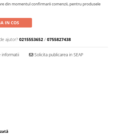
oare din momentul confirmarii comenzii, pentru produsele
A IN COS
de ajutor?
0215553652
/
0755827438
informatii
Solicita publicarea in SEAP
izată