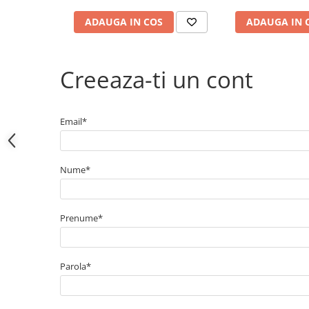
Electrice
Bujii incandescente
ADAUGA IN COS
ADAUGA IN 
Distributie
Kit distributie
Creeaza-ti un cont
Kit lant distributie
Curea distributie
Pompa apa
Email*
Transmisie
Kit transmisie
Nume*
Curea transmisie
Busoane/inele etansare
Directie/stabilizare
Prenume*
Bielete antiruliu
Bielete directie
Parola*
Cap de bara
Caroserie
Amortizor capota