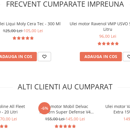
FRECVENT CUMPARATE IMPREUNA
Ulei Liqui Moly Cera Tec - 300 Ml
Ulei motor Ravenol VMP USVO 
Litru
125,00 Lei
105,00 Lei
96,00 Lei
ADAUGA IN COS
ADAUGA IN COS
ALTI CLIENTI AU CUMPARAT
line All Fleet
Ulei motor Mobil Delvac
Ulei motor Va
-6%
- 20 Litri
Modern Super Defense V4
Extra 15
15W40 (Delvac MX) - 4 Litri
70,00 Lei
155,00 Lei
145,00 Lei
149