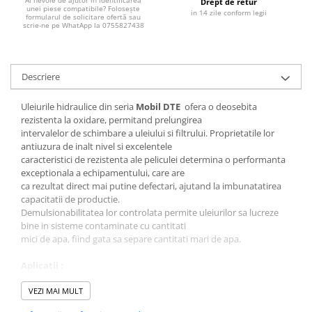
Ai nevoie de ajutor în identificarea
Filtre combustibil
Drept de retur
unei piese compatibile? Folosește
in 14 zile conform legii
formularul de solicitare ofertă sau
Filtre habitaclu
scrie-ne pe WhatApp la 0755827438
Filtre uscator
Filtre hidraulice
Filtre epurator
Descriere
Sistem franare
Uleiurile hidraulice din seria
Mobil DTE
ofera o deosebita
Placute frana
rezistenta la oxidare, permitand prelungirea
Discuri frana
intervalelor de schimbare a uleiului si filtrului. Proprietatile lor
antiuzura de inalt nivel si excelentele
Saboti frana
caracteristici de rezistenta ale peliculei determina o performanta
Senzori uzura placute
exceptionala a echipamentului, care are
ca rezultat direct mai putine defectari, ajutand la imbunatatirea
Tamburi frana
capacitatii de productie.
Cablu frana de mana
Demulsionabilitatea lor controlata permite uleiurilor sa lucreze
Suport etrier
bine in sisteme contaminate cu cantitati
mici de apa, fiind gata sa separe cantitati mari de apa.
Electrice
Bujii incandescente
Aplicatii :
-Sisteme hidraulice la care formarea de depuneri este critica,
Distributie
precum sunt masinile sofisticate Controlate
VEZI MAI MULT
Kit distributie
Numeric (CN), în special în cazurile de utilizare a servovalvelor cu