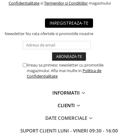
Confidentialitate
si
Termenilor si Conditiilor
magazinului
■ Mobilier service
■ Scule de mana
INREGISTREAZA-TE
■ Vulcanizare
Newsletter
Nu rata ofertele si promotiile noastre
■ Vopsea spray
■ Sistem AC
■ Bancuri de scule
► Ulei motor autoturisme
Vreau sa primesc newsletter cu promotiile
magazinului. Afla mai multe in
Politica de
■ Ulei motor RAVENOL
Confidentialitate
■ Ulei motor LIQUI MOLY
■ Ulei motor CASTROL
INFORMATII
■ Ulei motor MOBIL
CLIENTI
■ Ulei motor MOTUL
DATE COMERCIALE
■ Ulei motor FUCHS
SUPORT CLIENTI
LUNI - VINERI 09:30 - 16:00
■ Ulei motor VALVOLINE