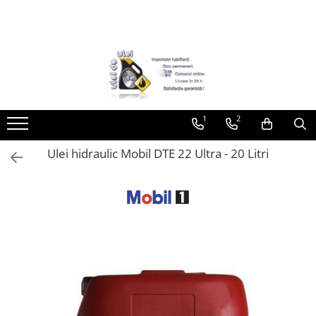
Toate Produsele
► Detailing si cosmetica
Intretinere interior
1
2
Curatare tapiterie auto
Curatare si intretinere piele
Ulei hidraulic Mobil DTE 22 Ultra - 20 Litri
Plastice interioare
Perii si pensule
Intretinere exterior
Curatare geamuri auto
Ceara auto
Sealant
Sampon auto
Polish auto
Jante si anvelope