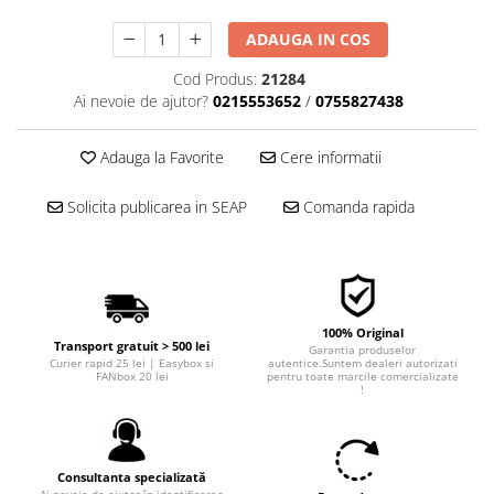
■ Filtre aer
ADAUGA IN COS
■ Filtre combustibil
Cod Produs:
21284
■ Filtre habitaclu
Ai nevoie de ajutor?
0215553652
/
0755827438
■ Filtre hidraulice
■ Filtre uscator
Adauga la Favorite
Cere informatii
■ Filtre aditivi
Solicita publicarea in SEAP
Comanda rapida
■ Filtre epurator
■ Filtre agent racire
► Piese auto
Filtre
100% Original
Transport gratuit > 500 lei
Garantia produselor
Filtre aditivi
Curier rapid 25 lei | Easybox si
autentice.Suntem dealeri autorizati
FANbox 20 lei
pentru toate marcile comercializate
Filtre agent racire
!
Accesorii filtre
Filtre ulei
Filtre aer
Consultanta specializată