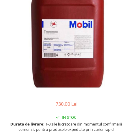
Accesorii spalare si uscare
Intretinere motor
Curatare generala
Restaurare faruri
Spalare si detailing rapid
Decontaminare vopsea
Intretinere vopsea
Dressing exterior
Abrazive
Intretinere moto
Intretinere barci
Recipiente si pulverizatoare
Genti si accesorii
730,00 Lei
► Filtre auto
IN STOC
■ Accesorii filtre
Durata de livrare:
1-3 zile lucratoare din momentul confirmarii
■ Filtre ulei
comenzii, pentru produsele expediate prin curier rapid