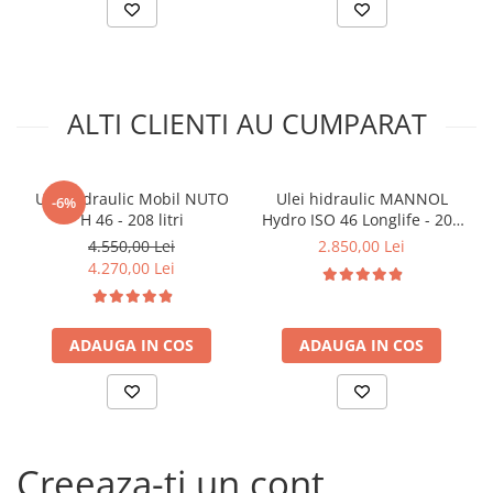
Arcuri
Pivot suspensie
Ambreiaj
► Accesorii auto
ALTI CLIENTI AU CUMPARAT
■ Huse scaune auto
■ Tavite auto portbagaj
Ulei hidraulic Mobil NUTO
Ulei hidraulic MANNOL
■ Covorase/presuri auto
-6%
H 46 - 208 litri
Hydro ISO 46 Longlife - 208
■ Becuri auto
Litri
4.550,00 Lei
2.850,00 Lei
4.270,00 Lei
■ Accesorii auto interior
■ Accesorii auto exterior
■ Intretinere auto
ADAUGA IN COS
ADAUGA IN COS
■ Electrice auto
■ Siguranta auto
■ Electrice
Creeaza-ti un cont
■ Truse si scule de mana