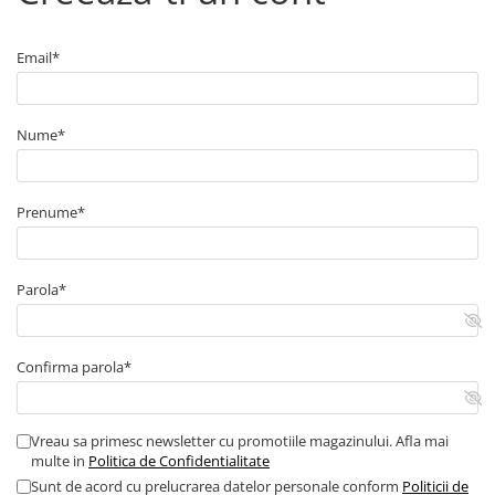
■ Capace roti
■ Stergatoare auto
Email*
■ Suporturi portbagaj
■ Consumabile service
Nume*
■ Echipamente de ridicare
■ Produse sezoniere
Prenume*
■ Produse universale
■ Echipamente atelier
■ Scule si echipamente
Parola*
pneumatice
■ Odorizanti auto
Confirma parola*
■ Consumabile vopsitorie
■ Lampi camioane
Vreau sa primesc newsletter cu promotiile magazinului. Afla mai
■ Carlige remorcare
multe in
Politica de Confidentialitate
■ Accesorii vehicule electrice
Sunt de acord cu prelucrarea datelor personale conform
Politicii de