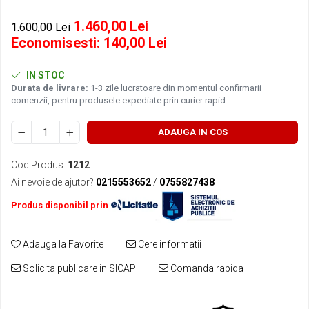
Ulei motor FORD
Directie/stabilizare
■ Scule de mana
1.460,00 Lei
Ulei motor MERCEDES
1.600,00 Lei
Bielete antiruliu
■ Vulcanizare
Economisesti:
140,00
Lei
Ulei motor TOYOTA
Bielete directie
■ Vopsea spray
Ulei motor GM/OPEL
Cap de bara
■ Sistem AC
IN STOC
Ulei motor VW/Audi/Seat/Skoda
Caroserie
Durata de livrare:
1-3 zile lucratoare din momentul confirmarii
■ Bancuri de scule
Ulei motor VOLVO
comenzii, pentru produsele expediate prin curier rapid
Amortizor capota
Ulei motor MITSUBISHI
Amortizor portbagaj/hayon
Ulei motor KIA
ADAUGA IN COS
Suspensie
Ulei motor SUZUKI
Amortizor
Cod Produs:
1212
■ Ulei motor PETRONAS
Arcuri
Ai nevoie de ajutor?
0215553652
/
0755827438
Pivot suspensie
Produs disponibil prin
Ambreiaj
Adauga la Favorite
Cere informatii
Solicita publicare in SICAP
Comanda rapida