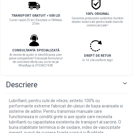
100% ORIGINAL
TRANSPORT GRATUIT > 500 LEI
Garantia produselor autentice.Suntem
Curier rapid 25 lei | Easybox si FANbox
dealeri autorizati pentru toate marcile
20 lei
comercializate !
CONSULTANTA SPECIALIZATĂ
Ai nevoie de ajutor în identificarea unei
DREPT DE RETUR
piese compatibile? Folosește formularul
in 14 zile conform legii
de solicitare ofertă sau scrie-ne pe
WhatApp la 0755827438
Descriere
Lubrifiant, pentru cutii de viteze, sintetic 100% cu
performante extreme fabricat din uleiuri de baza avansate si
sisteme de aditivi. Pentru transmisii manuale care
functioneaza in conditii grele si axe spate care necesita
lubrifianti cu capacitatea excelenta de transport al sarcinii. O
buna stabilitate terminca si de oxidare, index de vascozitate
inerent, punct de curgere foarte scazut si fluiditate