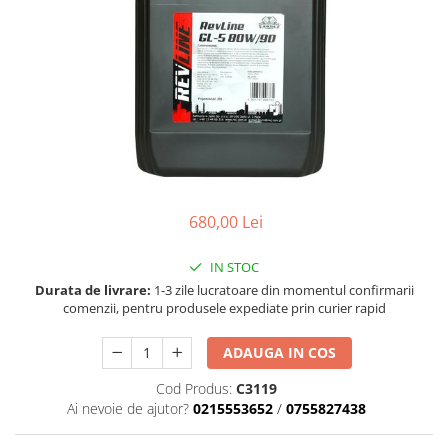
Accesorii spalare si uscare
Intretinere motor
Curatare generala
Restaurare faruri
Spalare si detailing rapid
Decontaminare vopsea
Intretinere vopsea
Dressing exterior
680,00 Lei
Abrazive
Intretinere moto
IN STOC
Intretinere barci
Durata de livrare:
1-3 zile lucratoare din momentul confirmarii
comenzii, pentru produsele expediate prin curier rapid
Recipiente si pulverizatoare
Genti si accesorii
ADAUGA IN COS
► Filtre auto
Cod Produs:
C3119
■ Accesorii filtre
Ai nevoie de ajutor?
0215553652
/
0755827438
■ Filtre ulei