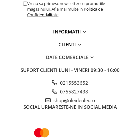
Vreau sa primesc newsletter cu promotiile
■ Mobilier service
magazinului. Afla mai multe in
Politica de
Confidentialitate
■ Scule de mana
■ Vulcanizare
INFORMATII
■ Vopsea spray
CLIENTI
■ Sistem AC
■ Bancuri de scule
DATE COMERCIALE
► Ulei motor autoturisme
SUPORT CLIENTI
LUNI - VINERI 09:30 - 16:00
■ Ulei motor RAVENOL
0215553652
■ Ulei motor LIQUI MOLY
0755827438
■ Ulei motor CASTROL
shop@uleideulei.ro
■ Ulei motor MOBIL
SOCIAL
URMARESTE-NE IN SOCIAL MEDIA
■ Ulei motor MOTUL
■ Ulei motor FUCHS
■ Ulei motor VALVOLINE