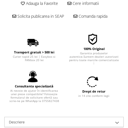
Adauga la Favorite
Cere informatii
■ Filtre aer
■ Filtre combustibil
Solicita publicarea in SEAP
Comanda rapida
■ Filtre habitaclu
■ Filtre hidraulice
■ Filtre uscator
100% Original
■ Filtre aditivi
Transport gratuit > 500 lei
Garantia produselor
Curier rapid 25 lei | Easybox si
autentice.Suntem dealeri autorizati
■ Filtre epurator
FANbox 20 lei
pentru toate marcile comercializate
!
■ Filtre agent racire
► Piese auto
Filtre
Consultanta specializată
Ai nevoie de ajutor în identificarea
Drept de retur
Filtre aditivi
unei piese compatibile? Folosește
in 14 zile conform legii
formularul de solicitare ofertă sau
Filtre agent racire
scrie-ne pe WhatApp la 0755827438
Accesorii filtre
Filtre ulei
Filtre aer
Descriere