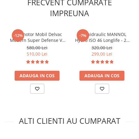
FRECVENT CUMPARATE
Kit lant distributie
IMPREUNA
Curea distributie
Pompa apa
Transmisie
Ulei motor Mobil Delvac
Ulei hidraulic MANNOL
-12%
-7%
Kit transmisie
Modern Super Defense V4
Hydro ISO 46 Longlife - 20
15W40 (Delvac MX) - 20 Litri
Litri
Curea transmisie
580,00 Lei
320,00 Lei
510,00 Lei
299,00 Lei
Busoane/inele etansare
Directie/stabilizare
Bielete antiruliu
ADAUGA IN COS
ADAUGA IN COS
Bielete directie
Cap de bara
Caroserie
Amortizor capota
Amortizor portbagaj/hayon
ALTI CLIENTI AU CUMPARAT
Suspensie
Amortizor