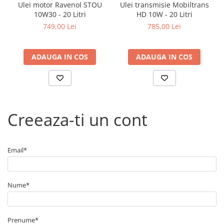
Arcuri
Ulei motor Ravenol STOU
Ulei transmisie Mobiltrans
10W30 - 20 Litri
HD 10W - 20 Litri
Pivot suspensie
749,00 Lei
785,00 Lei
Ambreiaj
► Accesorii auto
ADAUGA IN COS
ADAUGA IN COS
■ Huse scaune auto
■ Tavite auto portbagaj
■ Covorase/presuri auto
■ Becuri auto
Creeaza-ti un cont
■ Accesorii auto interior
■ Accesorii auto exterior
Email*
■ Intretinere auto
■ Electrice auto
■ Siguranta auto
Nume*
■ Electrice
■ Truse si scule de mana
Prenume*