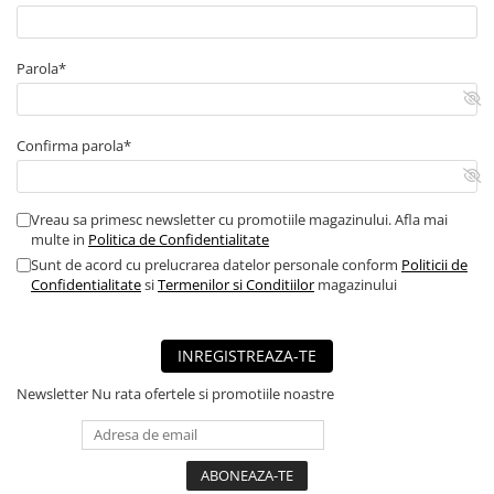
■ Capace roti
■ Stergatoare auto
Parola*
■ Suporturi portbagaj
■ Consumabile service
Confirma parola*
■ Echipamente de ridicare
■ Produse sezoniere
Vreau sa primesc newsletter cu promotiile magazinului. Afla mai
■ Produse universale
multe in
Politica de Confidentialitate
■ Echipamente atelier
Sunt de acord cu prelucrarea datelor personale conform
Politicii de
Confidentialitate
si
Termenilor si Conditiilor
magazinului
■ Scule si echipamente
pneumatice
■ Odorizanti auto
INREGISTREAZA-TE
■ Consumabile vopsitorie
Newsletter
Nu rata ofertele si promotiile noastre
■ Lampi camioane
■ Carlige remorcare
■ Accesorii vehicule electrice