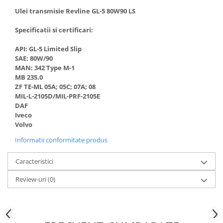
Filtre combustibil
Ulei transmisie Revline GL-5 80W90 LS
Filtre habitaclu
Filtre uscator
Specificatii si certificari:
Filtre hidraulice
API: GL-5 Limited Slip
Filtre epurator
SAE: 80W/90
Sistem franare
MAN: 342 Type M-1
MB 235.0
Placute frana
ZF TE-ML 05A; 05C; 07A; 08
Discuri frana
MIL-L-2105D/MIL-PRF-2105E
DAF
Saboti frana
Iveco
Senzori uzura placute
Volvo
Tamburi frana
Informatii conformitate produs
Cablu frana de mana
Suport etrier
Caracteristici
Electrice
Review-uri
(0)
Bujii incandescente
Distributie
Kit distributie