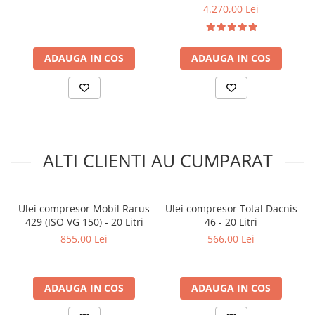
Arcuri
4.270,00 Lei
Pivot suspensie
Ambreiaj
ADAUGA IN COS
ADAUGA IN COS
► Accesorii auto
■ Huse scaune auto
■ Tavite auto portbagaj
■ Covorase/presuri auto
■ Becuri auto
ALTI CLIENTI AU CUMPARAT
■ Accesorii auto interior
■ Accesorii auto exterior
Ulei compresor Mobil Rarus
Ulei compresor Total Dacnis
■ Intretinere auto
429 (ISO VG 150) - 20 Litri
46 - 20 Litri
■ Electrice auto
855,00 Lei
566,00 Lei
■ Siguranta auto
■ Electrice
ADAUGA IN COS
ADAUGA IN COS
■ Truse si scule de mana