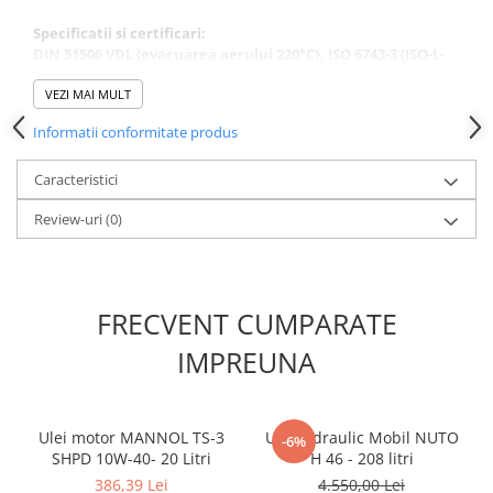
Kit lant distributie
Specificatii si certificari:
Curea distributie
DIN 51506 VDL (evacuarea aerului 220°C}, ISO 6743-3 (ISO-L-
Pompa apa
DAA/-DAB/-DAG/DAH)
VEZI MAI MULT
Transmisie
Informatii conformitate produs
Kit transmisie
Curea transmisie
Caracteristici
Busoane/inele etansare
Review-uri
(0)
Directie/stabilizare
Bielete antiruliu
Bielete directie
FRECVENT CUMPARATE
Cap de bara
Caroserie
IMPREUNA
Amortizor capota
Amortizor portbagaj/hayon
Suspensie
Ulei motor MANNOL TS-3
Ulei hidraulic Mobil NUTO
-6%
SHPD 10W-40- 20 Litri
H 46 - 208 litri
Amortizor
386,39 Lei
4.550,00 Lei