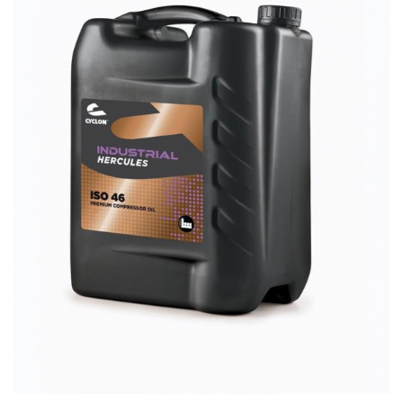
Accesorii spalare si uscare
Intretinere motor
Curatare generala
Restaurare faruri
Spalare si detailing rapid
Decontaminare vopsea
Intretinere vopsea
Dressing exterior
Abrazive
Intretinere moto
Intretinere barci
Recipiente si pulverizatoare
Genti si accesorii
► Filtre auto
■ Accesorii filtre
■ Filtre ulei