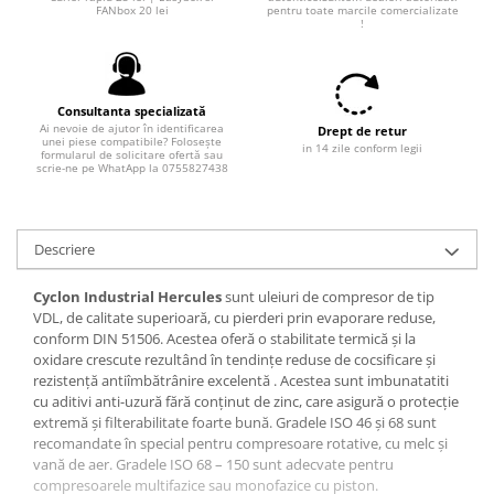
Filtre combustibil
FANbox 20 lei
pentru toate marcile comercializate
!
Filtre habitaclu
Filtre uscator
Filtre hidraulice
Consultanta specializată
Filtre epurator
Ai nevoie de ajutor în identificarea
Drept de retur
unei piese compatibile? Folosește
Sistem franare
in 14 zile conform legii
formularul de solicitare ofertă sau
scrie-ne pe WhatApp la 0755827438
Placute frana
Discuri frana
Saboti frana
Descriere
Senzori uzura placute
Tamburi frana
Cyclon Industrial Hercules
sunt uleiuri de compresor de tip
VDL, de calitate superioară, cu pierderi prin evaporare reduse,
Cablu frana de mana
conform DIN 51506. Acestea oferă o stabilitate termică şi la
Suport etrier
oxidare crescute rezultând în tendinţe reduse de cocsificare şi
rezistenţă antiîmbătrânire excelentă . Acestea sunt imbunatatiti
Electrice
cu aditivi anti-uzură fără conţinut de zinc, care asigură o protecţie
Bujii incandescente
extremă şi filterabilitate foarte bună. Gradele ISO 46 şi 68 sunt
recomandate în special pentru compresoare rotative, cu melc şi
Distributie
vană de aer. Gradele ISO 68 – 150 sunt adecvate pentru
Kit distributie
compresoarele multifazice sau monofazice cu piston.