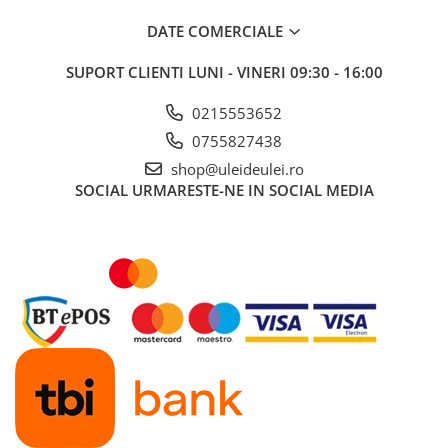
■ Ulei motor ROWE
DATE COMERCIALE
■ Ulei motor REPSOL
■ Ulei motor SHELL
SUPORT CLIENTI
LUNI - VINERI 09:30 - 16:00
■ Ulei motor TOTAL
0215553652
■ Ulei motor ARAL
0755827438
■ Ulei motor ELF
shop@uleideulei.ro
SOCIAL
URMARESTE-NE IN SOCIAL MEDIA
■ Ulei motor METABOND
■ Ulei motor MANNOL
■ Ulei motor KROON
■ Ulei motor KROSS
■ Ulei motor SELENIA
■ Ulei motor CYCLON
■ Ulei motor OEM
Ulei motor DACIA
Ulei motor RENAULT