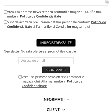
■ Mobilier service
Vreau sa primesc newsletter cu promotiile magazinului. Afla mai
■ Scule de mana
multe in
Politica de Confidentialitate
■ Vulcanizare
Sunt de acord cu prelucrarea datelor personale conform
Politicii de
Confidentialitate
si
Termenilor si Conditiilor
magazinului
■ Vopsea spray
■ Sistem AC
INREGISTREAZA-TE
■ Bancuri de scule
Newsletter
Nu rata ofertele si promotiile noastre
► Ulei motor autoturisme
■ Ulei motor RAVENOL
■ Ulei motor LIQUI MOLY
■ Ulei motor CASTROL
Vreau sa primesc newsletter cu promotiile
magazinului. Afla mai multe in
Politica de
■ Ulei motor MOBIL
Confidentialitate
■ Ulei motor MOTUL
■ Ulei motor FUCHS
INFORMATII
■ Ulei motor VALVOLINE
CLIENTI