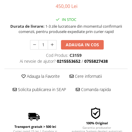
■ Filtre aer
450,00 Lei
■ Filtre combustibil
IN STOC
■ Filtre habitaclu
Durata de livrare:
1-3 zile lucratoare din momentul confirmarii
comenzii, pentru produsele expediate prin curier rapid
■ Filtre hidraulice
■ Filtre uscator
ADAUGA IN COS
■ Filtre aditivi
Cod Produs:
C3159
■ Filtre epurator
Ai nevoie de ajutor?
0215553652
/
0755827438
■ Filtre agent racire
Adauga la Favorite
Cere informatii
► Piese auto
Filtre
Solicita publicarea in SEAP
Comanda rapida
Filtre aditivi
Filtre agent racire
Accesorii filtre
Filtre ulei
100% Original
Filtre aer
Transport gratuit > 500 lei
Garantia produselor
Curier rapid 25 lei | Easybox si
autentice.Suntem dealeri autorizati