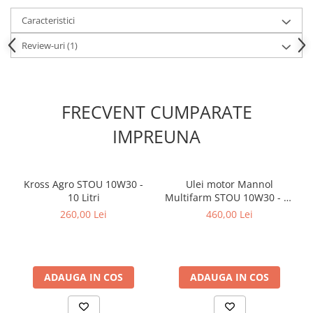
Kit lant distributie
Caracteristici
Curea distributie
Pompa apa
Review-uri
(1)
Transmisie
Kit transmisie
Curea transmisie
FRECVENT CUMPARATE
Busoane/inele etansare
IMPREUNA
Directie/stabilizare
Bielete antiruliu
Bielete directie
Kross Agro STOU 10W30 -
Ulei motor Mannol
10 Litri
Multifarm STOU 10W30 - 20
Cap de bara
Litri
260,00 Lei
460,00 Lei
Caroserie
Amortizor capota
Amortizor portbagaj/hayon
ADAUGA IN COS
ADAUGA IN COS
Suspensie
Amortizor