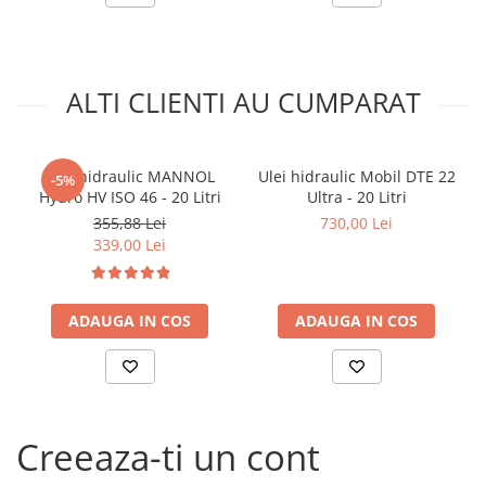
Arcuri
Pivot suspensie
Ambreiaj
ALTI CLIENTI AU CUMPARAT
► Accesorii auto
■ Huse scaune auto
■ Tavite auto portbagaj
Ulei hidraulic MANNOL
Ulei hidraulic Mobil DTE 22
-5%
Hydro HV ISO 46 - 20 Litri
Ultra - 20 Litri
■ Covorase/presuri auto
355,88 Lei
730,00 Lei
■ Becuri auto
339,00 Lei
■ Accesorii auto interior
■ Accesorii auto exterior
ADAUGA IN COS
ADAUGA IN COS
■ Intretinere auto
■ Electrice auto
■ Siguranta auto
■ Electrice
Creeaza-ti un cont
■ Truse si scule de mana