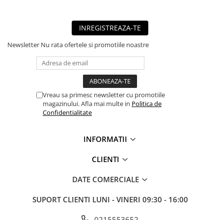
■ Mobilier service
■ Scule de mana
INREGISTREAZA-TE
■ Vulcanizare
Newsletter
Nu rata ofertele si promotiile noastre
■ Vopsea spray
■ Sistem AC
■ Bancuri de scule
Vreau sa primesc newsletter cu promotiile
► Ulei motor autoturisme
magazinului. Afla mai multe in
Politica de
Confidentialitate
■ Ulei motor RAVENOL
■ Ulei motor LIQUI MOLY
INFORMATII
■ Ulei motor CASTROL
CLIENTI
■ Ulei motor MOBIL
■ Ulei motor MOTUL
DATE COMERCIALE
■ Ulei motor FUCHS
SUPORT CLIENTI
LUNI - VINERI 09:30 - 16:00
■ Ulei motor VALVOLINE
0215553652