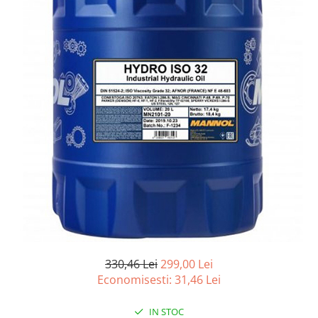
Accesorii spalare si uscare
Intretinere motor
Curatare generala
Restaurare faruri
Spalare si detailing rapid
Decontaminare vopsea
Intretinere vopsea
Dressing exterior
Abrazive
Intretinere moto
Intretinere barci
Recipiente si pulverizatoare
Genti si accesorii
330,46 Lei
299,00 Lei
► Filtre auto
Economisesti:
31,46
Lei
■ Accesorii filtre
■ Filtre ulei
IN STOC