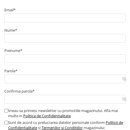
■ Capace roti
Email*
■ Stergatoare auto
■ Suporturi portbagaj
Nume*
■ Consumabile service
■ Echipamente de ridicare
■ Produse sezoniere
Prenume*
■ Produse universale
■ Echipamente atelier
Parola*
■ Scule si echipamente
pneumatice
■ Odorizanti auto
Confirma parola*
■ Consumabile vopsitorie
■ Lampi camioane
Vreau sa primesc newsletter cu promotiile magazinului. Afla mai
multe in
Politica de Confidentialitate
■ Carlige remorcare
Sunt de acord cu prelucrarea datelor personale conform
Politicii de
■ Accesorii vehicule electrice
Confidentialitate
si
Termenilor si Conditiilor
magazinului