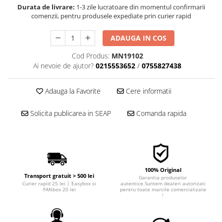
Durata de livrare:
1-3 zile lucratoare din momentul confirmarii
■ Filtre aer
comenzii, pentru produsele expediate prin curier rapid
■ Filtre combustibil
ADAUGA IN COS
■ Filtre habitaclu
■ Filtre hidraulice
Cod Produs:
MN19102
Ai nevoie de ajutor?
0215553652
/
0755827438
■ Filtre uscator
■ Filtre aditivi
Adauga la Favorite
Cere informatii
■ Filtre epurator
Solicita publicarea in SEAP
Comanda rapida
■ Filtre agent racire
► Piese auto
Filtre
Filtre aditivi
100% Original
Filtre agent racire
Transport gratuit > 500 lei
Garantia produselor
Curier rapid 25 lei | Easybox si
autentice.Suntem dealeri autorizati
Accesorii filtre
FANbox 20 lei
pentru toate marcile comercializate
!
Filtre ulei
Filtre aer