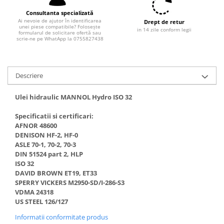
Filtre combustibil
Consultanta specializată
Filtre habitaclu
Ai nevoie de ajutor în identificarea
Drept de retur
unei piese compatibile? Folosește
Filtre uscator
in 14 zile conform legii
formularul de solicitare ofertă sau
scrie-ne pe WhatApp la 0755827438
Filtre hidraulice
Filtre epurator
Sistem franare
Descriere
Placute frana
Discuri frana
Ulei hidraulic MANNOL Hydro ISO 32
Saboti frana
Specificatii si certificari:
Senzori uzura placute
AFNOR 48600
Tamburi frana
DENISON HF-2, HF-0
ASLE 70-1, 70-2, 70-3
Cablu frana de mana
DIN 51524 part 2, HLP
Suport etrier
ISO 32
DAVID BROWN ET19, ET33
Electrice
SPERRY VICKERS M2950-SD/I-286-S3
Bujii incandescente
VDMA 24318
US STEEL 126/127
Distributie
Informatii conformitate produs
Kit distributie