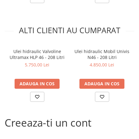
Arcuri
Pivot suspensie
Ambreiaj
► Accesorii auto
ALTI CLIENTI AU CUMPARAT
■ Huse scaune auto
■ Tavite auto portbagaj
Ulei hidraulic Valvoline
Ulei hidraulic Mobil Univis
■ Covorase/presuri auto
Ultramax HLP 46 - 208 Litri
N46 - 208 Litri
5.750,00 Lei
4.850,00 Lei
■ Becuri auto
■ Accesorii auto interior
ADAUGA IN COS
ADAUGA IN COS
■ Accesorii auto exterior
■ Intretinere auto
■ Electrice auto
■ Siguranta auto
Creeaza-ti un cont
■ Electrice
■ Truse si scule de mana