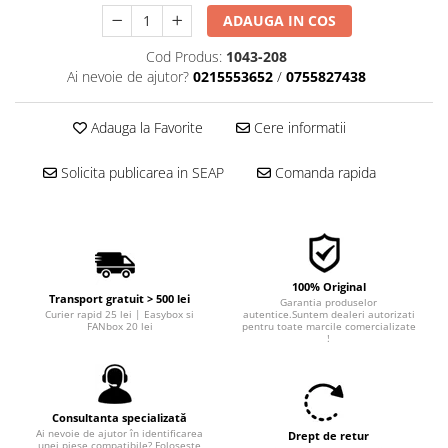
■ Filtre aer
ADAUGA IN COS
■ Filtre combustibil
Cod Produs:
1043-208
Ai nevoie de ajutor?
0215553652
/
0755827438
■ Filtre habitaclu
■ Filtre hidraulice
Adauga la Favorite
Cere informatii
■ Filtre uscator
■ Filtre aditivi
Solicita publicarea in SEAP
Comanda rapida
■ Filtre epurator
■ Filtre agent racire
► Piese auto
100% Original
Filtre
Transport gratuit > 500 lei
Garantia produselor
Curier rapid 25 lei | Easybox si
autentice.Suntem dealeri autorizati
Filtre aditivi
FANbox 20 lei
pentru toate marcile comercializate
!
Filtre agent racire
Accesorii filtre
Filtre ulei
Consultanta specializată
Filtre aer
Ai nevoie de ajutor în identificarea
Drept de retur
unei piese compatibile? Folosește