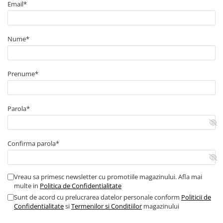
Email*
■ Capace roti
■ Stergatoare auto
■ Suporturi portbagaj
Nume*
■ Consumabile service
■ Echipamente de ridicare
Prenume*
■ Produse sezoniere
■ Produse universale
Parola*
■ Echipamente atelier
■ Scule si echipamente
pneumatice
Confirma parola*
■ Odorizanti auto
■ Consumabile vopsitorie
Vreau sa primesc newsletter cu promotiile magazinului. Afla mai
multe in
Politica de Confidentialitate
■ Lampi camioane
Sunt de acord cu prelucrarea datelor personale conform
Politicii de
■ Carlige remorcare
Confidentialitate
si
Termenilor si Conditiilor
magazinului
■ Accesorii vehicule electrice