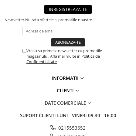
■ Mobilier service
INREGISTREAZA-TE
■ Scule de mana
Newsletter
Nu rata ofertele si promotiile noastre
■ Vulcanizare
■ Vopsea spray
■ Sistem AC
Vreau sa primesc newsletter cu promotiile
■ Bancuri de scule
magazinului. Afla mai multe in
Politica de
Confidentialitate
► Ulei motor autoturisme
■ Ulei motor RAVENOL
INFORMATII
■ Ulei motor LIQUI MOLY
CLIENTI
■ Ulei motor CASTROL
■ Ulei motor MOBIL
DATE COMERCIALE
■ Ulei motor MOTUL
SUPORT CLIENTI
LUNI - VINERI 09:30 - 16:00
■ Ulei motor FUCHS
0215553652
■ Ulei motor VALVOLINE