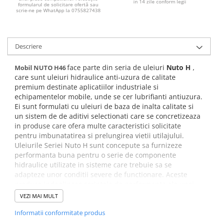
Filtre combustibil
in 14 zile conform legii
formularul de solicitare ofertă sau
scrie-ne pe WhatApp la 0755827438
Filtre habitaclu
Filtre uscator
Filtre hidraulice
Descriere
Filtre epurator
Sistem franare
face parte din seria de uleiuri
Nuto H
,
Mobil NUTO H46
care sunt uleiuri hidraulice anti-uzura de calitate
Placute frana
premium destinate aplicatiilor industriale si
Discuri frana
echipamentelor mobile, unde se cer lubrifianti antiuzura.
Saboti frana
Ei sunt formulati cu uleiuri de baza de inalta calitate si
un sistem de de aditivi selectionati care se concretizeaza
Senzori uzura placute
in produse care ofera multe caracteristici solicitate
Tamburi frana
pentru imbunatatirea si prelungirea vietii utilajului.
Cablu frana de mana
Uleiurile Seriei Nuto H sunt concepute sa furnizeze
performanta buna pentru o serie de componente
Suport etrier
hidraulice utilizate in sisteme care trebuie sa se
Electrice
adapteze unor conditii severe de functionare. Aceste
Bujii incandescente
produse indeplinesc cerintele de performanta ale unei
largi serii de sisteme hidraulice si componente ale OEM.
Distributie
VEZI MAI MULT
Specificatii si certificari:
Kit distributie
Informatii conformitate produs