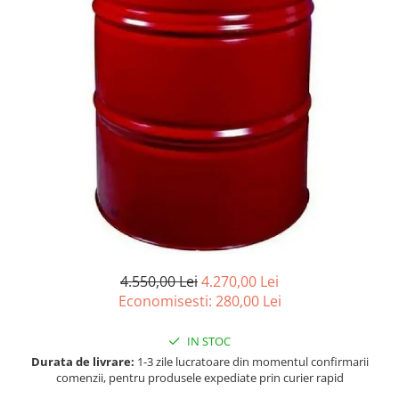
Accesorii spalare si uscare
Intretinere motor
Curatare generala
Restaurare faruri
Spalare si detailing rapid
Decontaminare vopsea
Intretinere vopsea
Dressing exterior
Abrazive
Intretinere moto
Intretinere barci
Recipiente si pulverizatoare
4.550,00 Lei
4.270,00 Lei
Economisesti:
280,00
Lei
Genti si accesorii
► Filtre auto
IN STOC
■ Accesorii filtre
Durata de livrare:
1-3 zile lucratoare din momentul confirmarii
comenzii, pentru produsele expediate prin curier rapid
■ Filtre ulei