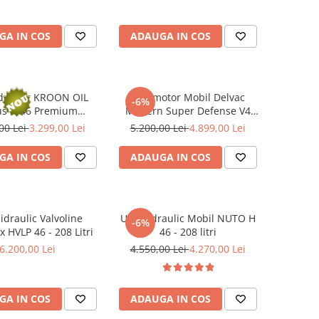
GA IN COS
ADAUGA IN COS
idraulic KROON OIL
Ulei motor Mobil Delvac
-6%
us H 46 Premium
Modern Super Defense V4
c HVI 37483 (HVLP) -
15W40 (Delvac MX) - 208 Litri
00 Lei
3.299,00 Lei
5.200,00 Lei
4.899,00 Lei
208 Litri
GA IN COS
ADAUGA IN COS
idraulic Valvoline
Ulei hidraulic Mobil NUTO H
-6%
 HVLP 46 - 208 Litri
46 - 208 litri
6.200,00 Lei
4.550,00 Lei
4.270,00 Lei
GA IN COS
ADAUGA IN COS