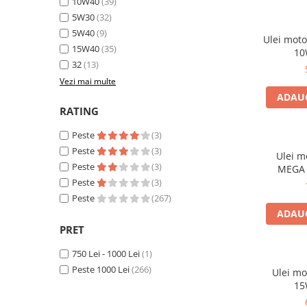
10W40
(39)
5W30
(32)
5W40
(9)
■ Accesorii filtre
Ulei moto
15W40
(35)
10
■ Filtre ulei
32
(13)
■ Filtre aer
Vezi mai multe
ADAUG
■ Filtre combustibil
RATING
■ Filtre habitaclu
Peste
(3)
■ Filtre hidraulice
Peste
(3)
Ulei m
■ Filtre uscator
Peste
(3)
MEGA X
Peste
(3)
■ Filtre aditivi
Peste
(267)
■ Filtre epurator
ADAUG
PRET
■ Filtre agent racire
► Piese auto
750 Lei - 1000 Lei
(1)
Filtre
Peste 1000 Lei
(266)
Ulei mo
15
Filtre aditivi