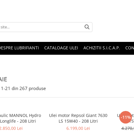
DESPRE LUBRIFIANTI
CATALOAGE ULEI
ACHIZITII S.I.C.A.P.
CON
IE
1-
21
din
267
produse
raulic MANNOL Hydro
Ulei motor Repsol Giant 7630
Ulei mot
-11%
Longlife - 208 Litri
LS 15W40 - 208 Litri
15
2.850,00 Lei
6.199,00 Lei
4.270,