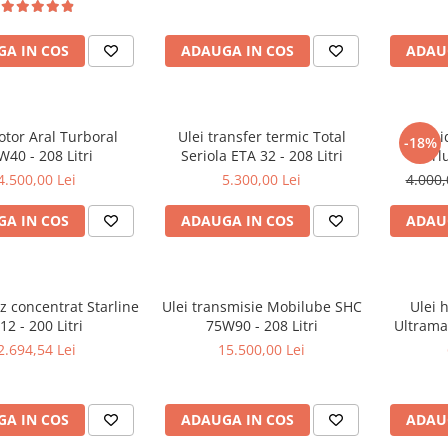
A IN COS
ADAUGA IN COS
ADAU
otor Aral Turboral
Ulei transfer termic Total
Ulei h
-18%
W40 - 208 Litri
Seriola ETA 32 - 208 Litri
Perl
Hydrauli
4.500,00 Lei
5.300,00 Lei
4.000,
A IN COS
ADAUGA IN COS
ADAU
oz concentrat Starline
Ulei transmisie Mobilube SHC
Ulei h
12 - 200 Litri
75W90 - 208 Litri
Ultramax
2.694,54 Lei
15.500,00 Lei
A IN COS
ADAUGA IN COS
ADAU