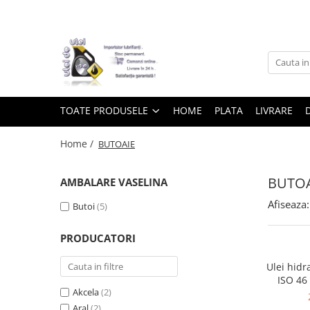
Toate Produsele
► Detailing si cosmetica
TOATE PRODUSELE
HOME
PLATA
LIVRARE
Intretinere interior
Home /
BUTOAIE
Curatare tapiterie auto
Curatare si intretinere piele
BUTOA
AMBALARE VASELINA
Plastice interioare
Afiseaza:
Butoi
(5)
Perii si pensule
Intretinere exterior
PRODUCATORI
Curatare geamuri auto
Ceara auto
Ulei hid
ISO 46 
Sealant
Akcela
(2)
Sampon auto
Aral
(2)