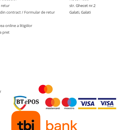
 retur
str. Ghecet nr.2
din contract / Formular de retur
Galati, Galati
a online a litigiilor
a pret
y