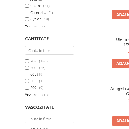
Polish auto
Castrol
(21)
Jante si anvelope
Caterpillar
(1)
ADAUG
Accesorii spalare si uscare
Cyclon
(18)
Intretinere motor
Vezi mai multe
Curatare generala
CANTITATE
Ulei m
Restaurare faruri
15
Spalare si detailing rapid
Decontaminare vopsea
208L
(186)
Intretinere vopsea
ADAUG
200L
(26)
Dressing exterior
60L
(19)
Abrazive
205L
(12)
Intretinere moto
209L
(9)
Antigel r
G
Intretinere barci
Vezi mai multe
Recipiente si pulverizatoare
VASCOZITATE
Genti si accesorii
ADAUG
► Filtre auto