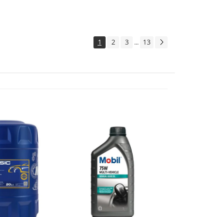
1
2
3
13
...