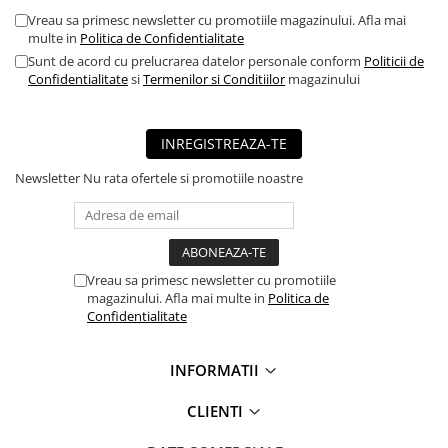
Vreau sa primesc newsletter cu promotiile magazinului. Afla mai
■ Mobilier service
multe in
Politica de Confidentialitate
■ Scule de mana
Sunt de acord cu prelucrarea datelor personale conform
Politicii de
Confidentialitate
si
Termenilor si Conditiilor
magazinului
■ Vulcanizare
■ Vopsea spray
INREGISTREAZA-TE
■ Sistem AC
■ Bancuri de scule
Newsletter
Nu rata ofertele si promotiile noastre
► Ulei motor autoturisme
■ Ulei motor RAVENOL
■ Ulei motor LIQUI MOLY
Vreau sa primesc newsletter cu promotiile
magazinului. Afla mai multe in
Politica de
■ Ulei motor CASTROL
Confidentialitate
■ Ulei motor MOBIL
■ Ulei motor MOTUL
INFORMATII
■ Ulei motor FUCHS
CLIENTI
■ Ulei motor VALVOLINE