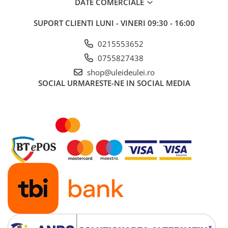
DATE COMERCIALE
■ Ulei motor ROWE
■ Ulei motor REPSOL
SUPORT CLIENTI
LUNI - VINERI 09:30 - 16:00
■ Ulei motor SHELL
0215553652
■ Ulei motor TOTAL
0755827438
■ Ulei motor ARAL
shop@uleideulei.ro
SOCIAL
URMARESTE-NE IN SOCIAL MEDIA
■ Ulei motor ELF
■ Ulei motor METABOND
■ Ulei motor MANNOL
■ Ulei motor KROON
■ Ulei motor KROSS
■ Ulei motor SELENIA
■ Ulei motor CYCLON
■ Ulei motor OEM
Ulei motor DACIA
Ulei motor RENAULT