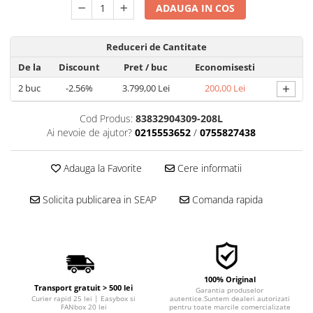
ADAUGA IN COS
■ Filtre aer
■ Filtre combustibil
Reduceri de Cantitate
■ Filtre habitaclu
De la
Discount
Pret
/ buc
Economisesti
■ Filtre hidraulice
+
2
buc
-2.56%
3.799,00 Lei
200,00 Lei
■ Filtre uscator
Cod Produs:
83832904309-208L
■ Filtre aditivi
Ai nevoie de ajutor?
0215553652
/
0755827438
■ Filtre epurator
■ Filtre agent racire
Adauga la Favorite
Cere informatii
► Piese auto
Solicita publicarea in SEAP
Comanda rapida
Filtre
Filtre aditivi
Filtre agent racire
Accesorii filtre
Filtre ulei
100% Original
Transport gratuit > 500 lei
Garantia produselor
Filtre aer
Curier rapid 25 lei | Easybox si
autentice.Suntem dealeri autorizati
FANbox 20 lei
pentru toate marcile comercializate