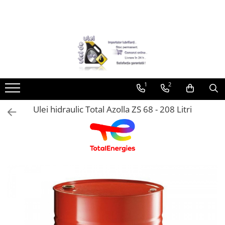
Toate Produsele
► Detailing si cosmetica
Intretinere interior
1
2
Curatare tapiterie auto
Curatare si intretinere piele
Ulei hidraulic Total Azolla ZS 68 - 208 Litri
Plastice interioare
Perii si pensule
Intretinere exterior
Curatare geamuri auto
Ceara auto
Sealant
Sampon auto
Polish auto
Jante si anvelope