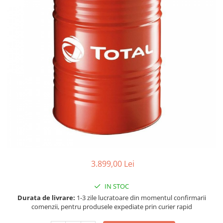
Accesorii spalare si uscare
Intretinere motor
Curatare generala
Restaurare faruri
Spalare si detailing rapid
Decontaminare vopsea
Intretinere vopsea
Dressing exterior
Abrazive
Intretinere moto
Intretinere barci
Recipiente si pulverizatoare
3.899,00 Lei
Genti si accesorii
► Filtre auto
IN STOC
Durata de livrare:
1-3 zile lucratoare din momentul confirmarii
■ Accesorii filtre
comenzii, pentru produsele expediate prin curier rapid
■ Filtre ulei