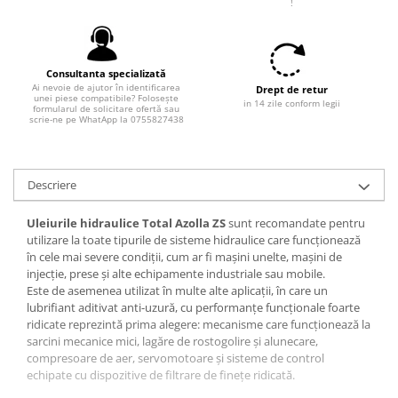
Filtre combustibil
!
Filtre habitaclu
Filtre uscator
Filtre hidraulice
Consultanta specializată
Ai nevoie de ajutor în identificarea
Drept de retur
Filtre epurator
unei piese compatibile? Folosește
in 14 zile conform legii
formularul de solicitare ofertă sau
Sistem franare
scrie-ne pe WhatApp la 0755827438
Placute frana
Discuri frana
Descriere
Saboti frana
Senzori uzura placute
Uleiurile hidraulice Total Azolla ZS
sunt recomandate pentru
Tamburi frana
utilizare la toate tipurile de sisteme hidraulice care funcţionează
în cele mai severe condiţii, cum ar fi maşini unelte, maşini de
Cablu frana de mana
injecţie, prese şi alte echipamente industriale sau mobile.
Suport etrier
Este de asemenea utilizat în multe alte aplicaţii, în care un
lubrifiant aditivat anti-uzură, cu performanţe funcţionale foarte
Electrice
ridicate reprezintă prima alegere: mecanisme care funcţionează la
Bujii incandescente
sarcini mecanice mici, lagăre de rostogolire şi alunecare,
compresoare de aer, servomotoare şi sisteme de control
Distributie
echipate cu dispozitive de filtrare de fineţe ridicată.
Kit distributie