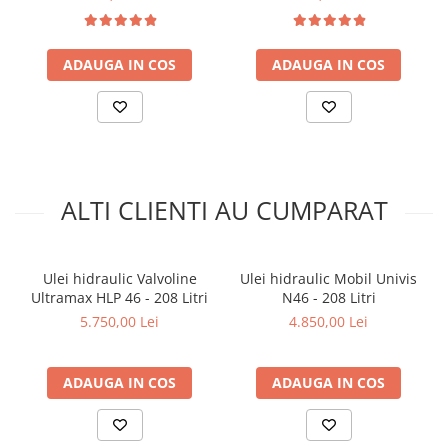
DENISON HF0, HF1, HF2 (T6H20C)
Arcuri
Pivot suspensie
Ambreiaj
ADAUGA IN COS
ADAUGA IN COS
► Accesorii auto
■ Huse scaune auto
■ Tavite auto portbagaj
■ Covorase/presuri auto
ALTI CLIENTI AU CUMPARAT
■ Becuri auto
■ Accesorii auto interior
■ Accesorii auto exterior
Ulei hidraulic Valvoline
Ulei hidraulic Mobil Univis
Ultramax HLP 46 - 208 Litri
N46 - 208 Litri
■ Intretinere auto
5.750,00 Lei
4.850,00 Lei
■ Electrice auto
■ Siguranta auto
ADAUGA IN COS
ADAUGA IN COS
■ Electrice
■ Truse si scule de mana